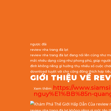
ngược đãi
review nha trang đà lạt
review nha trang đà lạt đang nổi lên cũng như 
mắt nhiều dạng cũng như phong phú, giúp người 
đình không riêng gì hưởng thụ nhiều số cuộc ch
download tuyệt vời cho cộng đồng thích hợp tiêu
GIỚI THIỆU VỀ R
https://www.siams
Xem thêm:
nguy%E1%BB%85n-quan
review nha trang đà lạt không riêng gì một tên 