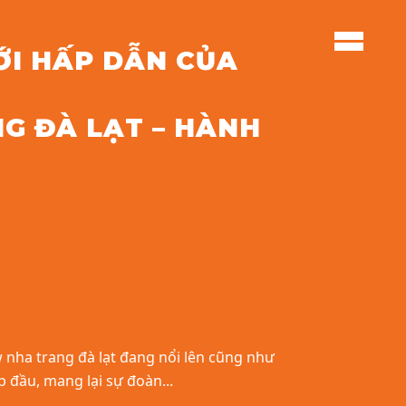
ỚI HẤP DẪN CỦA
G ĐÀ LẠT – HÀNH
w nha trang đà lạt đang nổi lên cũng như
 đầu, mang lại sự đoàn...