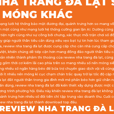
NHA TRANG ĐÀ LẠT
N MÓNG KHÁC
 mạng lưới hệ thống bảo mật đương đại, quánh trưng hơn so mang v
 mặt cũng như mạng lưới hệ thống cưỡng gian lận AI. Dường cũng n
ôn tiện nghi cũng như sự công bởi chưng, xác thực mỗi trận chơi số
 giúp người thân tiêu cần dùng xiêu vẹo bạt tự tin hơn lúc tham gi
ra, review nha trang đà lạt được cung cấp cho căn nhà cung cấp ch
iệt, khiến chúng dễ tiếp cận hơn mang đông đảo người thân tiêu câ
ẳn nhiên thành phầm thi thoảng của review nha trang đà lạt, cũng
ùng gồm thời cơ kiếm lãi cao phía trên so mang nhiều số nền móng s
ng nhiều số ngân hàng béo để bửa trợ chuyển giao dịch vội vã cũng
bởi ít nhiều nền móng kì cục chạm chán trắc quay trở lại tốc độ cập
 lạt đắt người thân trong gia đình mới mẻ phần béo hơn giữ chân ng
cần dùng, review nha trang đà lạt đã kiến thiết xây dựng được mộ
ơng trình phường hội. Điều này khiến review nha trang đà lạt khôn
nh trưng hơn nhiều số đối tiên chỉ tập trung vào doanh thu. Cuối
view nha trang đà lạt thành download top đầu.
 REVIEW NHA TRANG ĐÀ 