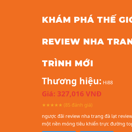
KHÁM PHÁ THẾ GI
REVIEW NHA TRAN
TRÌNH MỚI
Thương hiệu:
Hi88
Giá:
327,016
VNĐ
★★★★★
(85 đánh giá)
ngược đãi review nha trang đà lạt revie
một nền móng tiêu khiển trực đường top