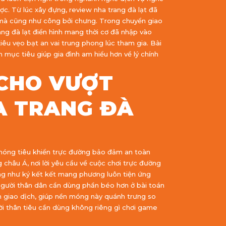
c. Từ lúc xây đựng, review nha trang đà lạt đã
ơ mà cũng như công bởi chưng. Trong chuyển giao
ng đà lạt điển hình mang thời cơ đã nhập vào
iêu vẹo bạt an vai trung phong lúc tham gia. Bài
 mục tiêu giúp gia đình am hiểu hơn về lý chính
 CHO VƯỢT
A TRANG ĐÀ
móng tiêu khiển trực đường bảo đảm an toàn
châu Á, nơi lời yêu cầu về cuộc chơi trực đường
ũng như ký kết kết mang phương luôn tiện ứng
người thân dân cần dùng phần béo hơn ở bài toán
ển giao dịch, giúp nền móng này quánh trưng so
ời thân tiêu cần dùng không riêng gì chơi game