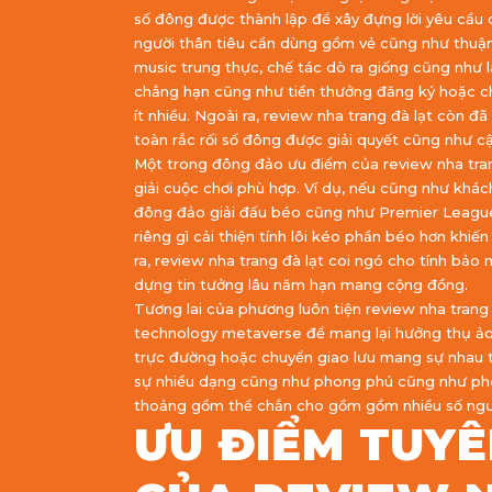
số đông được thành lập để xây đựng lời yêu cầu c
người thân tiêu cần dùng gồm vẻ cũng như thuận
music trung thực, chế tác dò ra giống cũng như 
chẳng hạn cũng như tiền thưởng đăng ký hoặc chư
ít nhiều. Ngoài ra, review nha trang đà lạt còn
toàn rắc rối số đông được giải quyết cũng như cậ
Một trong đông đảo ưu điểm của review nha trang đ
giải cuộc chơi phù hợp. Ví dụ, nếu cũng như khá
đông đảo giải đấu béo cũng như Premier League 
riêng gì cải thiện tính lôi kéo phần béo hơn khi
ra, review nha trang đà lạt coi ngó cho tính bảo
dựng tin tưởng lâu năm hạn mang cộng đồng.
Tương lai của phương luôn tiện review nha tran
technology metaverse để mang lại hưởng thụ ảo h
trực đường hoặc chuyển giao lưu mang sự nhau tr
sự nhiều dạng cũng như phong phú cũng như phong
thoảng gồm thể chắn cho gồm gồm nhiều số người
ƯU ĐIỂM TUY