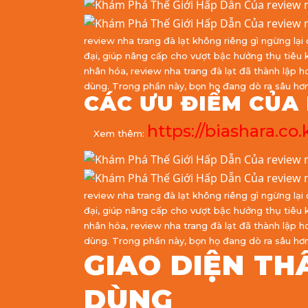
review nha trang đà lạt không riêng gì ngừng l
đại, giúp nâng cấp cho vượt bậc hưởng thụ tiêu 
nhân hóa, review nha trang đà lạt đã thành lập 
dùng. Trong phần này, bọn họ đang dò ra sâu hơ
CÁC ƯU ĐIỂM CỦA
https://biashara.co
Xem thêm:
review nha trang đà lạt không riêng gì ngừng l
đại, giúp nâng cấp cho vượt bậc hưởng thụ tiêu 
nhân hóa, review nha trang đà lạt đã thành lập 
dùng. Trong phần này, bọn họ đang dò ra sâu hơ
GIAO DIỆN TH
DÙNG