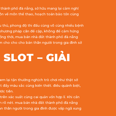
 thành phố đà nẵng, sở hữu mang lại cảm nghĩ
môn về môn thể thao, hoạch toán bảo tồn cùng
ầu thủ, phong độ thi đấu cùng vô cùng nhiều bệnh
t phương pháp cân đề cập, không để cảm hứng
 Đồng thời, mua bán nhà đất thành phố đà nẵng
m cho cho cho bản thân người trong gia đình sở
SLOT – GIẢI
m lại tận thưởng nghịch trò chơi như thật sở
t đầy màu sắc cùng kiến thiết. điều quánh biệt,
ớc tiên.
rên xác suất cùng cai quản vốn hợp lí. Khi cần
lên rõ nét. mua bán nhà đất thành phố đà nẵng
n thân người trong gia đình được vấp ngã xung