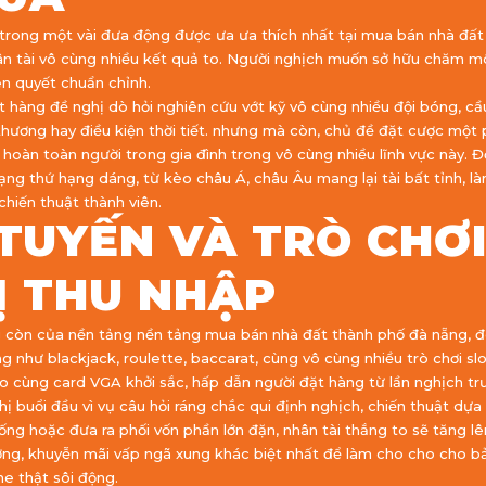
 trong một vài đưa động được ưa ưa thích nhất tại mua bán nhà đất
nhân tài vô cùng nhiều kết quả to. Người nghịch muốn sở hữu chăm 
iên quyết chuẩn chỉnh.
t hàng đề nghị dò hỏi nghiên cứu vớt kỹ vô cùng nhiều đội bóng, c
thương hay điều kiện thời tiết. nhưng mà còn, chủ đề đặt cược mộ
a hoàn toàn người trong gia đình trong vô cùng nhiều lĩnh vực này.
g thứ hạng dáng, từ kèo châu Á, châu Âu mang lại tài bất tỉnh, là
chiến thuật thành viên.
TUYẾN VÀ TRÒ CHƠI 
Ị THU NHẬP
 còn của nền tảng nền tảng mua bán nhà đất thành phố đà nẵng, đe
 như blackjack, roulette, baccarat, cùng vô cùng nhiều trò chơi slo
 cùng card VGA khởi sắc, hấp dẫn người đặt hàng từ lần nghịch trư
 buổi đầu vì vụ câu hỏi ráng chắc qui định nghịch, chiến thuật dựa t
hống hoặc đưa ra phối vốn phần lớn đặn, nhân tài thắng to sẽ tăng 
ng, khuyễn mãi vấp ngã xung khác biệt nhất để làm cho cho cho bả
e thật sôi động.