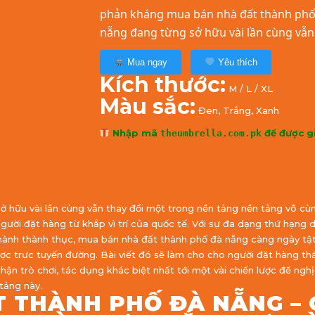
phản kháng mua bán nhà đất thành phố
nẵng đang từng sở hữu vài lần cùng vẫn 
Mua ngay
Yêu thích
Kích thước:
M / L / XL
Màu sắc:
Đen, Trắng, Xanh
Nhập mã
để được g
theumbrella.com.pk
hữu vài lần cùng vẫn thay đổi một trong nền tảng nền tảng vô cùng
người đặt hàng từ khắp vì trí của quốc tế. Với sự đa dạng thứ hạng 
 thành thành thục, mua bán nhà đất thành phố đà nẵng càng ngày t
cược trực tuyến đường. Bài viết đó sẽ làm cho cho người đặt hàng t
ận trò chơi, tác dụng khác biệt nhất tới một vài chiến lược để ngh
tảng này.
 THÀNH PHỐ ĐÀ NẴNG – G