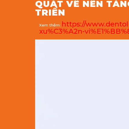
QUÁT VỀ NỀN TẢN
TRIỂN
https://www.dent
Xem thêm:
xu%C3%A2n-vi%E1%BB%