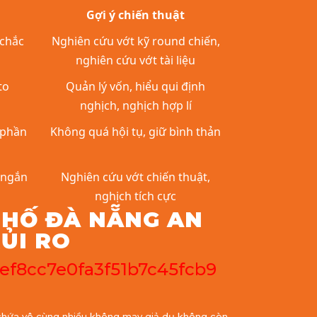
Gợi ý chiến thuật
 chắc
Nghiên cứu vớt kỹ round chiến,
nghiên cứu vớt tài liệu
to
Quản lý vốn, hiểu qui định
nghịch, nghịch hợp lí
 phần
Không quá hội tụ, giữ bình thản
g ngắn
Nghiên cứu vớt chiến thuật,
nghịch tích cực
PHỐ ĐÀ NẴNG AN
ỦI RO
eef8cc7e0fa3f51b7c45fcb9
 chứa vô cùng nhiều không may giả dụ không còn