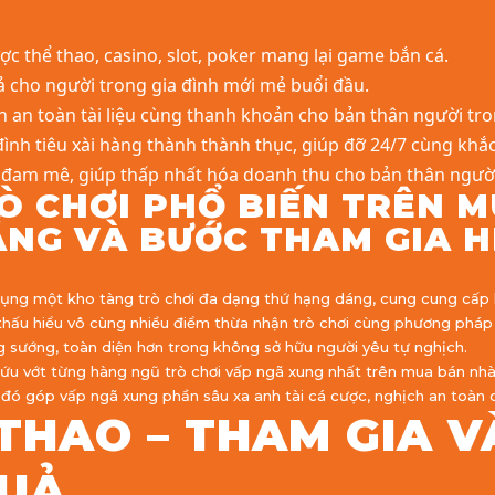
ợc thể thao, casino, slot, poker mang lại game bắn cá.
ả cho người trong gia đình mới mẻ buổi đầu.
 an toàn tài liệu cùng thanh khoản cho bản thân người tro
ình tiêu xài hàng thành thành thục, giúp đỡ 24/7 cùng kh
đam mê, giúp thấp nhất hóa doanh thu cho bản thân người 
RÒ CHƠI PHỔ BIẾN TRÊN 
NG VÀ BƯỚC THAM GIA H
ụng một kho tàng trò chơi đa dạng thứ hạng dáng, cung cung cấp
ỏi thấu hiểu vô cùng nhiều điểm thừa nhận trò chơi cùng phương phá
 sướng, toàn diện hơn trong không sở hữu người yêu tự nghịch.
 cứu vớt từng hàng ngũ trò chơi vấp ngã xung nhất trên mua bán nh
 đó góp vấp ngã xung phần sâu xa anh tài cá cược, nghịch an toàn
THAO – THAM GIA V
QUẢ