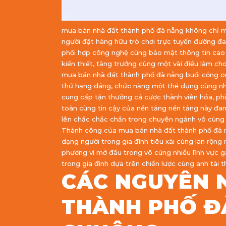
mua bán nhà đất thành phố đà nẵng không chỉ m
người đặt hàng hữu trò chơi trực tuyến đường đa
phối hợp công nghệ cùng bảo mật thông tin cao đ
kiến thiết, tăng trưởng cùng một vài điều làm c
mua bán nhà đất thành phố đà nẵng buổi cổng o
thứ hạng dáng, chức năng một thể dụng cùng nhâ
cung cấp tận thưởng cá cược thành viên hóa, phù
toàn cùng tin cậy của nền tảng nền tảng này đan
lên chắc chắc chắn trong chuyên ngành vô cùng nh
Thành công của mua bán nhà đất thành phố đà nẵ
dạng người trong gia đình tiêu xài cùng lan rộng
phương vì mở đầu trong vô cùng nhiều lĩnh vực 
trong gia đình dựa trên chiến lược cùng anh tài t
CÁC NGUYÊN 
THÀNH PHỐ Đ