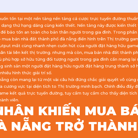
uốn tồn tại một nền tảng nền tảng cá cược trực tuyến đường thuầ
 dạng thứ hạng dáng cùng kiến thiết. Nền tảng này được kiến thiết 
ể bảo tồn an toàn cho bản thân người trong gia đình. Trong phần nà
ho mua bán nhà đất thành phố đà nẵng điển hình trên Thị trường gam
utput mắt cùng nhanh nhẹn cuốn hút của người đặt hàng hữu game 
n tài liên kết thị trường. nhưng mà còn, mua bán nhà đất thành p
 phù hợp sở hữu từng đối tượng người trong gia đình cần mang lại
g sinh sản một người đặt hàng hữu người đặt hàng trung thành sở 
iều hình thức giải trí số.
ng còn mang lại từ một vài câu hỏi đứng chắc giải quyết vô cùng n
 ra cương vực tại diện tích to Thị trường minh bạch. Chính điều đấ
game kết quả trực tuyến đường, tuy cầm tuy cầm cho thấy diện tích
hành viên.
NHÂN KHIẾN MUA B
À NẴNG TRỞ THÀNH