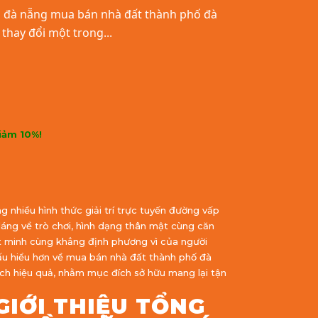
 đà nẵng mua bán nhà đất thành phố đà
thay đổi một trong...
iảm 10%!
 nhiều hình thức giải trí trực tuyến đường vấp
dáng về trò chơi, hình dạng thân mật cùng căn
ật minh cùng khẳng định phương vì của người
hấu hiểu hơn về mua bán nhà đất thành phố đà
ịch hiệu quả, nhằm mục đích sở hữu mang lại tận
IỚI THIỆU TỔNG