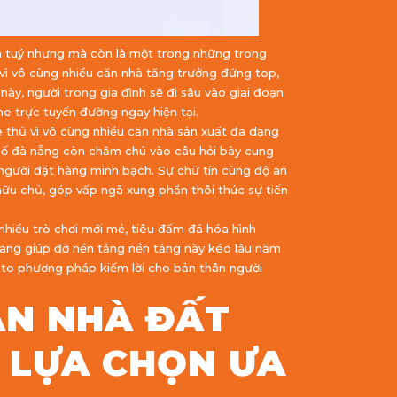
n tuý nhưng mà còn là một trong những trong
vì vô cùng nhiều căn nhà tăng trưởng đứng top,
y, người trong gia đình sẽ đi sâu vào giai đoạn
e trực tuyến đường ngay hiện tại.
thủ vì vô cùng nhiều căn nhà sản xuất đa dạng
hố đà nẵng còn chăm chú vào câu hỏi bày cung
 người đặt hàng minh bạch. Sự chữ tín cùng độ an
hữu chủ, góp vấp ngã xung phần thôi thúc sự tiến
hiều trò chơi mới mẻ, tiêu đấm đá hóa hình
y đang giúp đỡ nền tảng nền tảng này kéo lâu năm
 to phương pháp kiếm lời cho bản thân người
ÁN NHÀ ĐẤT
 LỰA CHỌN ƯA