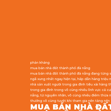
phản kháng
mua bán nhà đất thành phố đà nẵng
mua bán nhà đất thành phố đà nẵng đang từng sở 
ngã xung nhất ngay hiện tại, hấp dẫn hàng triệu 
nhà sản xuất người trong gia đình tiêu xài hàng
trong gia đình trong vô cùng nhiều lĩnh vực cá 
nẵng, từ nguyên nhân, vô cùng nhiều điểm thừa nh
thưởng vô cùng tuyệt khi tham gia nền tảng nền 
MUA BÁN NHÀ ĐẤT