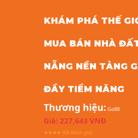
KHÁM PHÁ THẾ GIỚ
MUA BÁN NHÀ ĐẤ
NẴNG NỀN TẢNG G
ĐẦY TIỀM NĂNG
Thương hiệu:
Go88
Giá:
227,643
VNĐ
★★★★
(68 đánh giá)