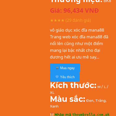
BK8
Giá:
96,434
VNĐ
★★★★
(29 đánh giá)
vô giáo dục xóc đĩa mana88
Trang web xóc đĩa mana88 đã
nổi lên cũng như một điểm
mang lại bậc nhất cho đại
dương hết ai ưu mê say...
Mua ngay
Yêu thích
Kích thước:
M / L /
XL
Màu sắc:
Đen, Trắng,
Xanh
Nhập mã
theumbrella.com.pk