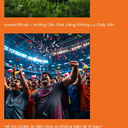
sunwin99.vip – Hướng Dẫn Chơi Liêng Không Lo Cháy Vốn
Nổ Hũ GG88: Ai Nên Chơi, Ai Không Nên Và Vì Sao?