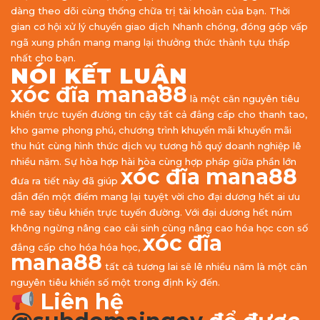
dàng theo dõi cùng thống chữa trị tài khoản của bạn. Thời
gian cơ hội xử lý chuyển giao dịch Nhanh chóng, đóng góp vấp
ngã xung phần mang mang lại thưởng thức thành tựu thấp
nhất cho bạn.
NÓI KẾT LUẬN
xóc đĩa mana88
là một căn nguyên tiêu
khiển trực tuyến đường tin cậy tất cả đẳng cấp cho thanh tao,
kho game phong phú, chương trình khuyến mãi khuyến mãi
thu hút cùng hình thức dịch vụ tương hỗ quý doanh nghiệp lê
nhiều năm. Sự hòa hợp hài hòa cùng hợp pháp giữa phần lớn
xóc đĩa mana88
đưa ra tiết này đã giúp
dẫn đến một điểm mang lại tuyệt vời cho đại dương hết ai ưu
mê say tiêu khiển trực tuyến đường. Với đại dương hết núm
không ngừng nâng cao cải sinh cùng nâng cao hóa học con số
xóc đĩa
đẳng cấp cho hóa hóa học,
mana88
tất cả tương lai sẽ lê nhiều năm là một căn
nguyên tiêu khiển số một trong định kỳ đến.
Liên hệ