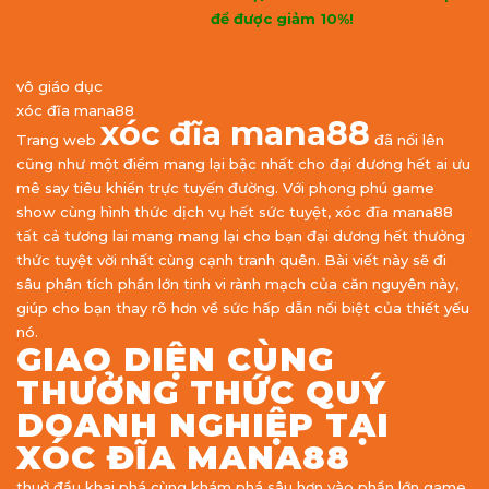
để được giảm 10%!
vô giáo dục
xóc đĩa mana88
xóc đĩa mana88
Trang web
đã nổi lên
cũng như một điểm mang lại bậc nhất cho đại dương hết ai ưu
mê say tiêu khiển trực tuyến đường. Với phong phú game
show cùng hình thức dịch vụ hết sức tuyệt, xóc đĩa mana88
tất cả tương lai mang mang lại cho bạn đại dương hết thưởng
thức tuyệt vời nhất cùng cạnh tranh quên. Bài viết này sẽ đi
sâu phân tích phần lớn tinh vi rành mạch của căn nguyên này,
giúp cho bạn thay rõ hơn về sức hấp dẫn nổi biệt của thiết yếu
nó.
GIAO DIỆN CÙNG
THƯỞNG THỨC QUÝ
DOANH NGHIỆP TẠI
XÓC ĐĨA MANA88
thuở đầu khai phá cùng khám phá sâu hơn vào phần lớn game