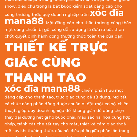
show, điều chú trọng là bắt buộc kiểm soát đẳng cấp cho
xóc đĩa
cùng thưởng thức quý doanh nghiệp trên
mana88
. Một đẳng cấp cho thân thương cùng thân
mật cùng chuẩn bị gũi cùng dễ sử dụng là đưa ra tiết then
chốt quyết định hành động thưởng thức toàn thể của bạn.
THIẾT KẾ TRỰC
GIÁC CÙNG
THANH TAO
xóc đĩa mana88
chiếm phần hữu một
đẳng cấp cho thanh tao, trực giác cùng dễ sử dụng. Mọi tất
cả chức năng phần đông được chuẩn bị đặt một cơ hội chiến
thuật, giúp quý doanh nghiệp đối kháng giản dễ dàng chọn
thấy đại dương hết gì họ buộc phải. màu sắc hài hòa cùng hợp
pháp, tránh cắt che tất tay cho mắt, thiết kế cảm giác thoả
mê say khi thưởng thức. câu hỏi điều phối giữa phần lớn trang