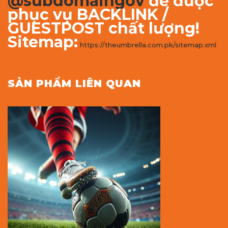
@subdomaingov
để được
phục vụ BACKLINK /
GUESTPOST chất lượng!
Sitemap:
https://theumbrella.com.pk/sitemap.xml
SẢN PHẨM LIÊN QUAN