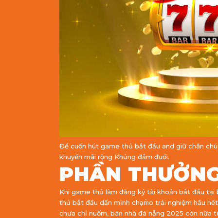
Để cuốn hút game thủ bắt đầu and giữ chân chú
khuyến mãi rộng Khủng đắm đuối.
PHẦN THƯỞNG
Khi game thủ làm đăng ký tài khoản bắt đầu tại 
thủ bắt đầu dấn mình chạm̀o trải nghiệm hầu h
chưa chỉ nuốm, bán nhà đà nẵng 2025 còn nữa tư