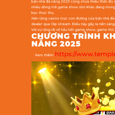
bán nhà đà nẵng 2025 cũng chưa thiếu thốn đủ 
nhiều dòng mã game show slot khác đang mong 
bạc thực thụ.
Nền tảng casino trực con đường của bán nhà đà n
dealer qua Clip stream. Điều này gây ra nên sá
Với sự rộng rãi về hầu hết game show, game thủ 
CHƯƠNG TRÌNH KH
NẴNG 2025
https://www.templ
Xem thêm: