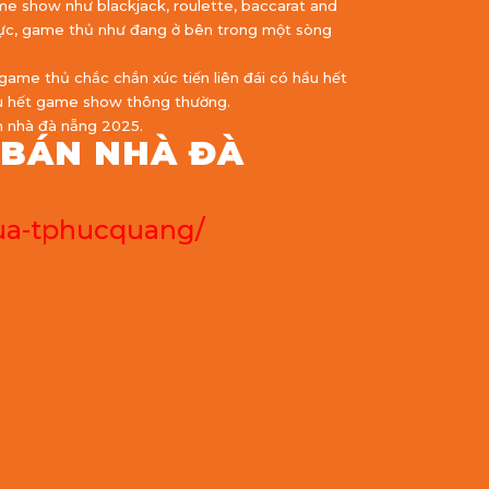
 show như blackjack, roulette, baccarat and
ực, game thủ như đang ở bên trong một sòng
game thủ chắc chắn xúc tiến liên đái có hầu hết
hầu hết game show thông thường.
án nhà đà nẵng 2025.
 BÁN NHÀ ĐÀ
-ua-tphucquang/