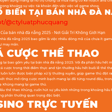
uyên dụng mang lại hỗ trợ chúng ta mua hàng có kế hoạch and chuy
trong khoảng sự việc tài khoản đến việc việc về game show.
 BIẾN TẠI BÁN NHÀ ĐÀ N
lgbt/@ctyluatphucquang
 nhà đà nẵng 2025 bao gồm là việc nhiều dòng mã của chưa ít gam
sự may mắn.
Á CƯỢC THỂ THAO
 lại bao gồm yếu tại bán nhà đà nẵng 2025. Với đa phần hầu hết 
cá cược trong thời điểm thực and tận thưởng hầu hết buổi lễ thể th
luôn luôn được biện pháp xử lý thường xuyên, giúp game thủ đặt ra
ết thúc mở rộng cược minh bạch mang lại đã từng round đấu, tro
hạ Khủng mang lại game thủ.
đấu thể thao Khủng, cuốn hút sự yêu kính những trong khoảng hầu 
ng phần thưởng quan trọng đặc biệt.
SINO TRỰC TUYẾN