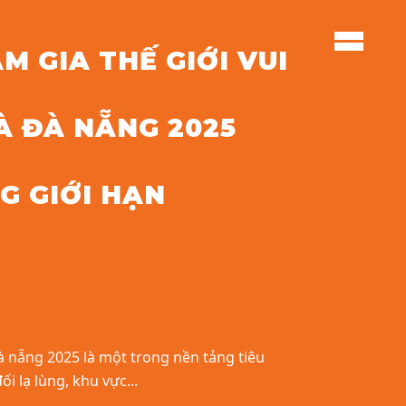
 GIA THẾ GIỚI VUI
À ĐÀ NẴNG 2025
NG GIỚI HẠN
à nẵng 2025 là một trong nền tảng tiêu
 lạ lùng, khu vực...