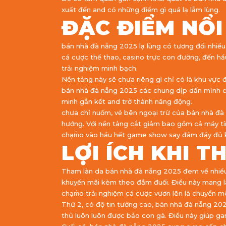
xuất đến and có những điểm gì quá lạ lẫm lùng.
ĐẶC ĐIỂM NỔI
bán nhà đà nẵng 2025 lạ lùng có tương đối nhiều
cá cược thể thao, casino trực con đường, đến h
trải nghiệm minh bạch.
Nền tảng này sẽ chưa riêng gì chỉ có là khu vực 
bán nhà đà nẵng 2025 các chung dịp dấn mình c
minh gắn kết and trở thành năng động.
chưa chỉ nuốm, vẻ bên ngoại trừ của bán nhà đà
hướng. Với nền tảng cắt giảm bao gồm cả máy tí
chạm̀o vào hầu hết game show say đắm đầy đủ k
LỢI ÍCH KHI 
Tham làn da bán nhà đà nẵng 2025 đem về nhiều
khuyến mãi kèm theo đắm đuối. Điều này mang lại
chạm̀o trải nghiệm cá cược vươn lên là chuyển m
Thứ 2, có độ tin tưởng cao, bán nhà đà nẵng 202
thủ luôn luôn được bảo con gà. Điều này giúp ga