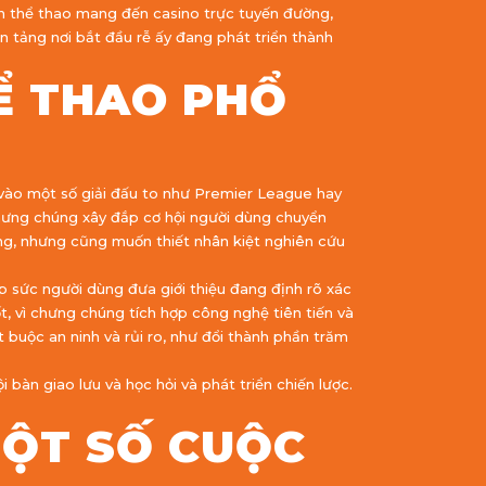
n thể thao mang đến casino trực tuyến đường,
 tảng nơi bắt đầu rễ ấy đang phát triển thành
Ể THAO PHỔ
 vào một số giải đấu to như Premier League hay
 chưng chúng xây đắp cơ hội người dùng chuyển
 hứng, nhưng cũng muốn thiết nhân kiệt nghiên cứu
p sức người dùng đưa giới thiệu đang định rõ xác
ốt, vì chưng chúng tích hợp công nghệ tiên tiến và
t buộc an ninh và rủi ro, như đổi thành phần trăm
bàn giao lưu và học hỏi và phát triển chiến lược.
MỘT SỐ CUỘC