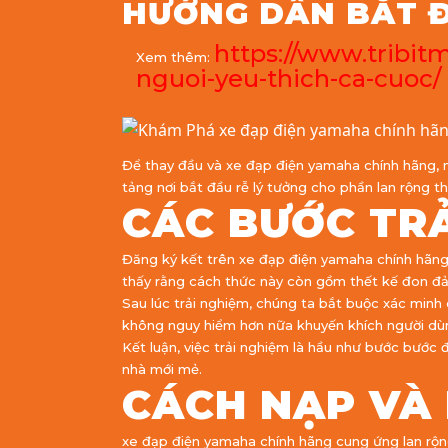
HƯỚNG DẪN BẮT Đ
https://www.tribit
Xem thêm:
nguoi-yeu-thich-ca-cuoc/
Để thay đầu và xe đạp điện yamaha chính hãng, ng
tảng nơi bắt đầu rễ lý tưởng cho phần lan rộng 
CÁC BƯỚC TRẢ
Đăng ký kết trên xe đạp điện yamaha chính hãng
thấy rằng cách thức này còn gồm thết kế đon đả,
Sau lúc trải nghiệm, chúng ta bắt buộc xác minh
không nguy hiểm hơn nữa khuyến khích người dùng
Kết luận, việc trải nghiệm là hầu như bước bước
nhà mới mẻ.
CÁCH NẠP VÀ 
xe đạp điện yamaha chính hãng cung ứng lan rộng