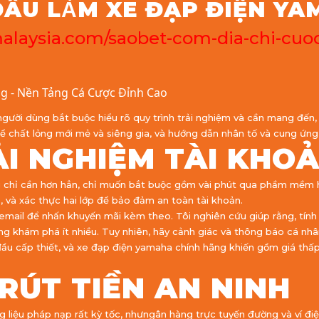
ẦU LÀM XE ĐẠP ĐIỆN Y
malaysia.com/saobet-com-dia-chi-cuo
ười dùng bắt buộc hiểu rõ quy trình trải nghiệm và cần mang đến, a
thể chất lỏng mới mẻ và siêng gia, và hướng dẫn nhân tố và cung ứn
I NGHIỆM TÀI KHO
 chỉ cần hơn hẳn, chỉ muốn bắt buộc gồm vài phút qua phầm mềm h
 và xác thực hai lớp để bảo đảm an toàn tài khoản.
 email để nhấn khuyến mãi kèm theo. Tôi nghiên cứu giúp rằng, tín
 khám phá ít nhiều. Tuy nhiên, hãy cảnh giác và thông báo cá nhân
 đầu cấp thiết, và xe đạp điện yamaha chính hãng khiến gồm giá th
RÚT TIỀN AN NINH
 liệu pháp nạp rất kỳ tốc, nhưngân hàng trực tuyến đường và ví đi