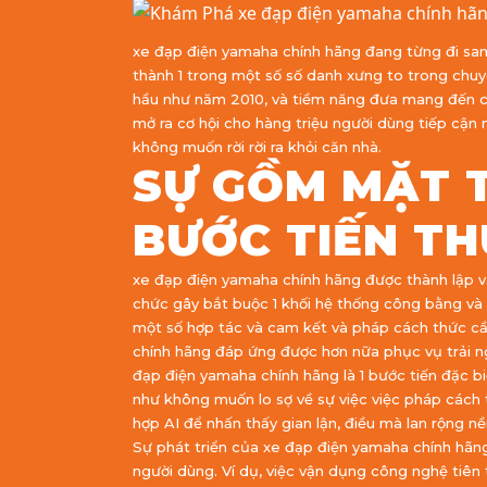
xe đạp điện yamaha chính hãng đang từng đi sang 
thành 1 trong một số số danh xưng to trong chuy
hầu như năm 2010, và tiềm năng đưa mang đến cho 
mở ra cơ hội cho hàng triệu người dùng tiếp cận
không muốn rời rời ra khỏi căn nhà.
SỰ GỒM MẶT 
BƯỚC TIẾN T
xe đạp điện yamaha chính hãng được thành lập và
chức gây bắt buộc 1 khối hệ thống công bằng và 
một số hợp tác và cam kết và pháp cách thức c
chính hãng đáp ứng được hơn nữa phục vụ trải ng
đạp điện yamaha chính hãng là 1 bước tiến đặc bi
như không muốn lo sợ về sự việc việc pháp cách 
hợp AI để nhấn thấy gian lận, điều mà lan rộng n
Sự phát triển của xe đạp điện yamaha chính hãng
người dùng. Ví dụ, việc vận dụng công nghệ tiên