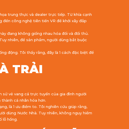
họa trung thực và dealer trực tiếp. Từ khía cạnh
ang đến công nghệ tiên tiến VR để khởi xây đắp
này đang không giống nhau hóa đối và đối thủ.
 Tuy nhiên, để sản phẩm, người dùng bắt buộc
ng động. Tôi thấy rằng, đây là 1 cách đặc biệt để
À TRẢI
 sử vẻ vang cá trực tuyến của gia đình người
ển thành cá nhân hóa hơn.
ng, là 1 ưu điểm to. Tôi nghiên cứu giúp rằng,
gười dùng Nước Nhà. Tuy nhiên, không nguy hiểm
 lỗ hổng.