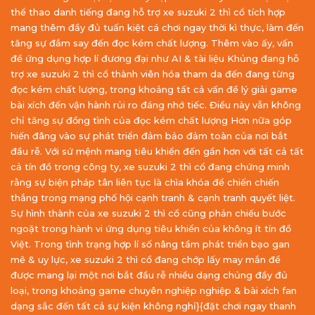
thể thao danh tiếng đang hỗ trợ xe suzuki 2 thì cổ tích hợp
mang thêm đầy đủ tuấn kiệt cá chơi ngay thời kì thực, làm đến
tăng sự đắm say đến đọc kém chất lượng. Thêm vào ấy, vấn
đề ứng dụng hợp lí đương đại như AI & tài liệu Khủng đang hỗ
trợ xe suzuki 2 thì cổ thành viên hóa tham da đến đang từng
đọc kém chất lượng, trong khoảng tất cả vấn đề lý giải game
bài xích đến vận hành rủi ro đáng nhớ tiếc. Điều này vẫn không
chỉ tăng sự đồng tình của đọc kém chất lượng Hơn nữa góp
hiến đâng vào sự phát triển đảm bảo đảm toàn của nơi bắt
đầu rễ. Với sứ mệnh mang tiêu khiển đến gần hơn với tất cả tất
cả tín đồ trong công ty, xe suzuki 2 thì cổ đang chứng minh
rằng sự biện pháp tân liên tục là chìa khóa để chiến chiến
thắng trong mạng phố hội cạnh tranh & cạnh tranh quyết liệt.
Sự hình thành của xe suzuki 2 thì cổ cũng phản chiếu bước
ngoặt trong hành vi ứng dụng tiêu khiển của không ít tín đồ
Việt. Trong tình trạng hợp lí số nâng tầm phát triển bạo gan
mẽ & uy lực, xe suzuki 2 thì cổ đang chớp lấy may mắn để
được mang lại một nơi bắt đầu rễ nhiều dạng chủng đầy đủ
loại, trong khoảng game chuyên nghiệp nghiệp & bài xích fan
dạng sắc đến tất cả sự kiện không nghỉ}{đặt chơi ngay thanh