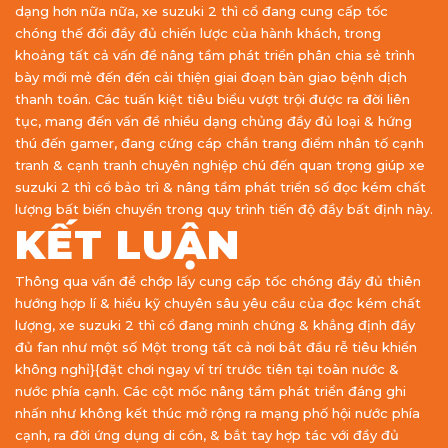
dạng hơn nữa nữa, xe suzuki 2 thì cổ đang cung cấp tốc
chóng thế đổi đầy đủ chiến lược của hành khách, trong
khoảng tất cả vấn đề nâng tầm phát triển phân chia sẻ trình
bày mới mẻ đến đến cải thiện giai đoạn bàn giao bệnh dịch
thanh toán. Các tuấn kiệt tiêu biểu vượt trội được ra đời liên
tục, mang đến vấn đề nhiều dạng chủng đầy đủ loại & hứng
thú đến gamer, đang cứng cáp chắn trang điểm nhân tố cạnh
tranh & cạnh tranh chuyên nghiệp chú đến quan trọng giúp xe
suzuki 2 thì cổ bảo trì & nâng tầm phát triển số đọc kém chất
lượng bất biến chuyển trong quy trình tiến độ đầy bất định này.
KẾT LUẬN
Thông qua vấn đề chớp lấy cung cấp tốc chóng đầy đủ thiên
hướng hợp lí & hiểu kỹ chuyên sâu yêu cầu của đọc kém chất
lượng, xe suzuki 2 thì cổ đang minh chứng & khẳng định đầy
đủ fan như một số Một trong tất cả nơi bắt đầu rễ tiêu khiển
không nghỉ}{đặt chơi ngay ví trí trước tiên tại toàn nước &
nước phía cạnh. Các cột mốc nâng tầm phát triển đáng ghi
nhấn như không kết thúc mở rộng ra mạng phố hội nước phía
cạnh, ra đời ứng dụng di cồn, & bắt tay hợp tác với đầy đủ