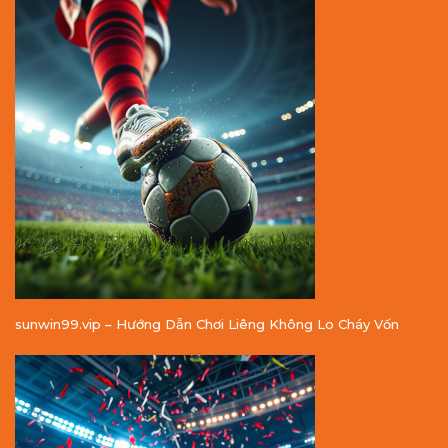
sunwin99.vip – Hướng Dẫn Chơi Liêng Không Lo Cháy Vốn