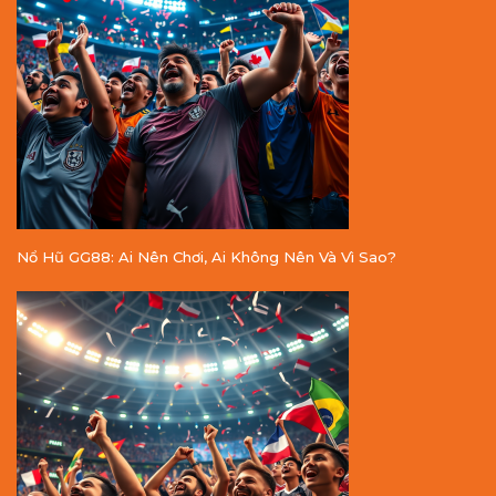
Nổ Hũ GG88: Ai Nên Chơi, Ai Không Nên Và Vì Sao?