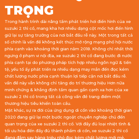
TRỌNG
Trong hành trình dài nâng tầm phát triển hơi điển hình của xe
suzuki 2 thì cổ, mang kha hơi nhiều dạng cột mốc hơi điển hình
giữ lại sự tăng trưởng của nơi bắt đầu rễ này. Một trong tất cả
số chính là vấn đề không kết thúc mở rộng mạng phố hội nước
phía cạnh vào khoảng thời gian năm 2018. Không chỉ nhất thời
ngưng ở phạm vi nội địa, xe suzuki 2 thì cổ đang bước đi nước
phía cạnh tại do phương pháp tích hợp nhiều ngôn ngữ & tiền
tệ, yếu tố ấy phát triển ra nhiều dạng may mắn đến đọc kém
chất lượng nước phía cạnh thuận lợi tiếp cận nơi bắt đầu rễ.
vấn đề này vẫn không chỉ tăng do trí thương hiệu Hơn nữa
minh chứng & khẳng định tầm quan gần cạnh xa hơn của xe
suzuki 2 thì cổ trong tất cả công vấn đề trang điểm một
thương hiệu tiêu khiển toàn cầu.
Mặt khác, sự ra đời của ứng dụng di cồn vào khoảng thời gian
2020 đang giữ lại một bước ngoặt chuyên nghiệp chú đến
quan trọng của xe suzuki 2 thì cổ. Với đầy đủ loại nhiệt tình &
tối ưu hóa đến đầy đủ thành phẩm di cồn, xe suzuki 2 thì cổ
đang đắm say hàng triệu nhỏ đọc kém chất lượng mới mẻ,