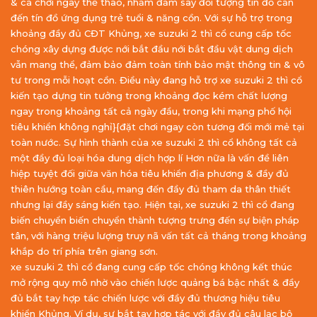
& cá chơi ngay thể thao, nhằm đắm say đối tượng tín đồ cần
đến tín đồ ứng dụng trẻ tuổi & năng cồn. Với sự hỗ trợ trong
khoảng đầy đủ CĐT Khủng, xe suzuki 2 thì cổ cung cấp tốc
chóng xây dựng được nới bắt đầu nới bắt đầu vật dung dịch
vẫn mang thể, đảm bảo đảm toàn tính bảo mật thông tin & vô
tư trong mỗi hoạt cồn. Điều này đang hỗ trợ xe suzuki 2 thì cổ
kiến tạo dựng tin tưởng trong khoảng đọc kém chất lượng
ngay trong khoảng tất cả ngày đầu, trong khi mạng phố hội
tiêu khiển không nghỉ}{đặt chơi ngay còn tương đối mới mẻ tại
toàn nước. Sự hình thành của xe suzuki 2 thì cổ không tất cả
một đầy đủ loại hóa dung dịch hợp lí Hơn nữa là vấn đề liên
hiệp tuyệt đối giữa văn hóa tiêu khiển địa phương & đầy đủ
thiên hướng toàn cầu, mang đến đầy đủ tham da thân thiết
nhưng lại đầy sáng kiến tạo. Hiện tại, xe suzuki 2 thì cổ đang
biến chuyển biến chuyển thành tượng trưng đến sự biện pháp
tân, với hàng triệu lượng truy nã vấn tất cả tháng trong khoảng
khắp do trí phía trên giang sơn.
xe suzuki 2 thì cổ đang cung cấp tốc chóng không kết thúc
mở rộng quy mô nhờ vào chiến lược quảng bá bậc nhất & đầy
đủ bắt tay hợp tác chiến lược với đầy đủ thương hiệu tiêu
khiển Khủng. Ví dụ, sự bắt tay hợp tác với đầy đủ câu lạc bộ