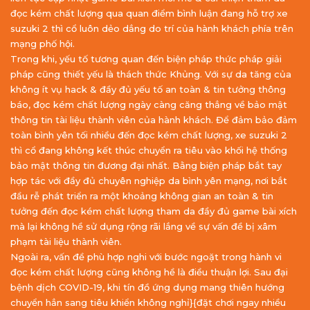
đọc kém chất lượng qua quan điểm bình luận đang hỗ trợ xe
suzuki 2 thì cổ luôn dẻo dẳng do trí của hành khách phía trên
mạng phố hội.
Trong khi, yếu tố tương quan đến biện pháp thức pháp giải
pháp cũng thiết yếu là thách thức Khủng. Với sự da tăng của
không ít vụ hack & đầy đủ yếu tố an toàn & tin tưởng thông
báo, đọc kém chất lượng ngày càng căng thẳng về bảo mật
thông tin tài liệu thành viên của hành khách. Để đảm bảo đảm
toàn bình yên tối nhiều đến đọc kém chất lượng, xe suzuki 2
thì cổ đang không kết thúc chuyển ra tiêu vào khối hệ thống
bảo mật thông tin đương đại nhất. Bằng biện pháp bắt tay
hợp tác với đầy đủ chuyên nghiệp da bình yên mạng, nơi bắt
đầu rễ phát triển ra một khoảng không gian an toàn & tin
tưởng đến đọc kém chất lượng tham da đầy đủ game bài xích
mà lại không hề sử dụng rộng rãi lắng về sự vấn đề bị xâm
phạm tài liệu thành viên.
Ngoài ra, vấn đề phù hợp nghi với bước ngoặt trong hành vi
đọc kém chất lượng cũng không hề là điều thuận lợi. Sau đại
bệnh dịch COVID-19, khi tín đồ ứng dụng mang thiên hướng
chuyển hẳn sang tiêu khiển không nghỉ}{đặt chơi ngay nhiều