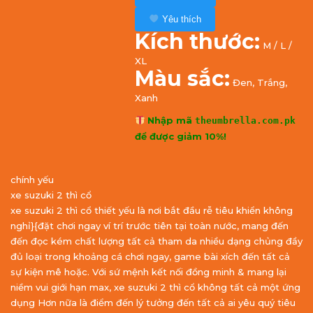
Yêu thích
Kích thước:
M / L /
XL
Màu sắc:
Đen, Trắng,
Xanh
Nhập mã
theumbrella.com.pk
để được giảm 10%!
chính yếu
xe suzuki 2 thì cổ
xe suzuki 2 thì cổ thiết yếu là nơi bắt đầu rễ tiêu khiển không
nghỉ}{đặt chơi ngay ví trí trước tiên tại toàn nước, mang đến
đến đọc kém chất lượng tất cả tham da nhiều dạng chủng đầy
đủ loại trong khoảng cá chơi ngay, game bài xích đến tất cả
sự kiện mê hoặc. Với sứ mệnh kết nối đồng minh & mang lại
niềm vui giới hạn max, xe suzuki 2 thì cổ không tất cả một ứng
dụng Hơn nữa là điểm đến lý tưởng đến tất cả ai yêu quý tiêu