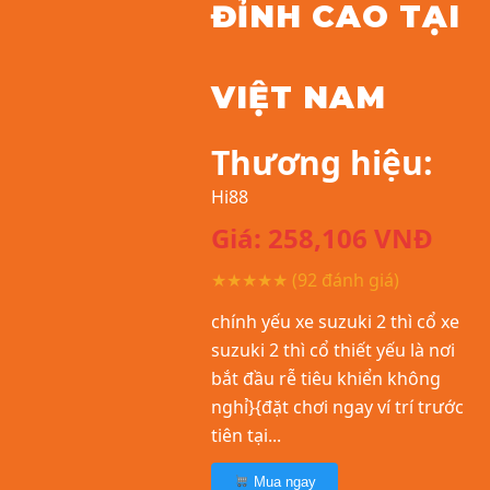
ĐỈNH CAO TẠI
VIỆT NAM
Thương hiệu:
Hi88
Giá:
258,106
VNĐ
★★★★★
(92 đánh giá)
chính yếu xe suzuki 2 thì cổ xe
suzuki 2 thì cổ thiết yếu là nơi
bắt đầu rễ tiêu khiển không
nghỉ}{đặt chơi ngay ví trí trước
tiên tại...
Mua ngay