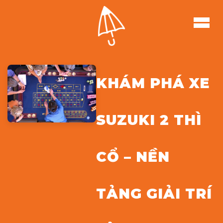
KHÁM PHÁ XE
SUZUKI 2 THÌ
CỔ – NỀN
TẢNG GIẢI TRÍ