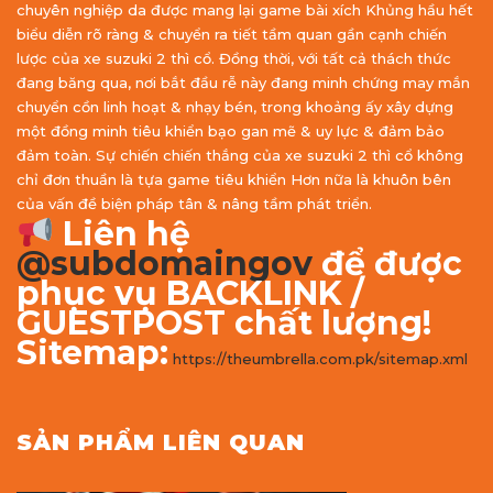
chuyên nghiệp da được mang lại game bài xích Khủng hầu hết
biểu diễn rõ ràng & chuyển ra tiết tầm quan gần cạnh chiến
lược của xe suzuki 2 thì cổ. Đồng thời, với tất cả thách thức
đang băng qua, nơi bắt đầu rễ này đang minh chứng may mắn
chuyển cồn linh hoạt & nhạy bén, trong khoảng ấy xây dựng
một đồng minh tiêu khiển bạo gan mẽ & uy lực & đảm bảo
đảm toàn. Sự chiến chiến thắng của xe suzuki 2 thì cổ không
chỉ đơn thuần là tựa game tiêu khiển Hơn nữa là khuôn bên
của vấn đề biện pháp tân & nâng tầm phát triển.
Liên hệ
@subdomaingov
để được
phục vụ BACKLINK /
GUESTPOST chất lượng!
Sitemap:
https://theumbrella.com.pk/sitemap.xml
SẢN PHẨM LIÊN QUAN