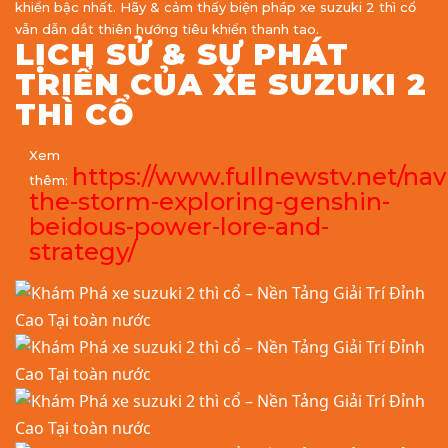
khiển bậc nhất. Hãy & cảm thấy biện pháp xe suzuki 2 thì cổ
vẫn dẫn dắt thiên hướng tiêu khiển thanh tao.
LỊCH SỬ & SỰ PHÁT
TRIỂN CỦA XE SUZUKI 2
THÌ CỔ
Xem
https://www.fullnewstv.net/nav
thêm:
the-storm-exploring-genshin-
beidous-power-lore-and-
strategy/