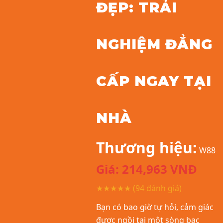
ĐẸP: TRẢI
NGHIỆM ĐẲNG
CẤP NGAY TẠI
NHÀ
Thương hiệu:
W88
Giá:
214,963
VNĐ
★★★★★
(94 đánh giá)
Bạn có bao giờ tự hỏi, cảm giác
được ngồi tại một sòng bạc