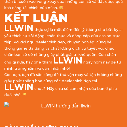
thân bị cuốn vào vòng xoáy của những con số và đặt cược quá
khả năng tài chính của mình.
KẾT LUẬN
LLWIN
thực sự là một điểm đến lý tưởng cho bất kỳ ai
yêu thích sự sôi động, chân thực và đẳng cấp của casino trực
tiếp. Với đội ngũ dealer xinh đẹp, chuyên nghiệp, cùng hệ
thống game đa dạng và chất lượng dịch vụ tuyệt vời, chắc
chắn bạn sẽ có những giây phút giải trí khó quên. Còn chần
LLWIN
chừ gì nữa, hãy ghé thăm
ngay hôm nay để tự
mình trải nghiệm và cảm nhận nhé!
Còn bạn, bạn đã sẵn sàng để thử vận may và tận hưởng những
giây phút thăng hoa cùng các dealer xinh đẹp tại
LLWIN
chưa? Hãy chia sẻ cảm nhận của bạn ở phía
dưới nhé!