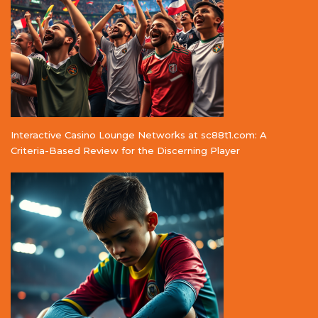
Interactive Casino Lounge Networks at sc88t1.com: A
Criteria-Based Review for the Discerning Player