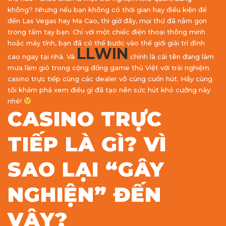
không? Nhưng nếu bạn không có thời gian hay điều kiện để
đến Las Vegas hay Ma Cao, thì giờ đây, mọi thứ đã nằm gọn
trong tầm tay bạn. Chỉ với một chiếc điện thoại thông minh
hoặc máy tính, bạn đã có thể bước vào thế giới giải trí đỉnh
LLWIN
cao ngay tại nhà. Và
chính là cái tên đang làm
mưa làm gió trong cộng đồng game thủ Việt với trải nghiệm
casino trực tiếp cùng các dealer vô cùng cuốn hút. Hãy cùng
tôi khám phá xem điều gì đã tạo nên sức hút khó cưỡng này
nhé!
CASINO TRỰC
TIẾP LÀ GÌ? VÌ
SAO LẠI “GÂY
NGHIỆN” ĐẾN
VẬY?