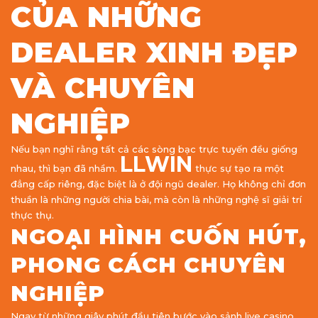
CỦA NHỮNG
DEALER XINH ĐẸP
VÀ CHUYÊN
NGHIỆP
Nếu bạn nghĩ rằng tất cả các sòng bạc trực tuyến đều giống
LLWIN
nhau, thì bạn đã nhầm.
thực sự tạo ra một
đẳng cấp riêng, đặc biệt là ở đội ngũ dealer. Họ không chỉ đơn
thuần là những người chia bài, mà còn là những nghệ sĩ giải trí
thực thụ.
NGOẠI HÌNH CUỐN HÚT,
PHONG CÁCH CHUYÊN
NGHIỆP
Ngay từ những giây phút đầu tiên bước vào sảnh live casino