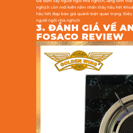
Để đắm say người ngôi nhà nghịch, làng sinh thái
nghịch còn mới kiên nắm nhấn thấy hầu hết khoản
hầu hết đạp báo giá quánh biệt quan trọng. Điều 
người ngôi nhà nghịch.
3. ĐÁNH GIÁ VỀ A
FOSACO REVIEW