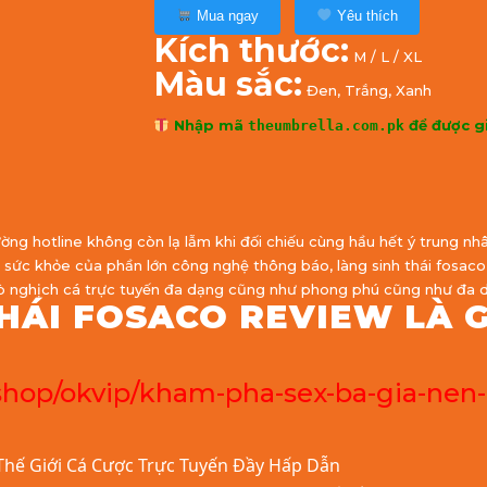
Mua ngay
Yêu thích
Kích thước:
M / L / XL
Màu sắc:
Đen, Trắng, Xanh
Nhập mã
để được g
theumbrella.com.pk
ường hotline không còn lạ lẫm khi đối chiếu cùng hầu hết ý trung nh
rề sức khỏe của phần lớn công nghệ thông báo, làng sinh thái fosac
 trò nghịch cá trực tuyến đa dạng cũng như phong phú cũng như đa 
HÁI FOSACO REVIEW LÀ G
.shop/okvip/kham-pha-sex-ba-gia-nen