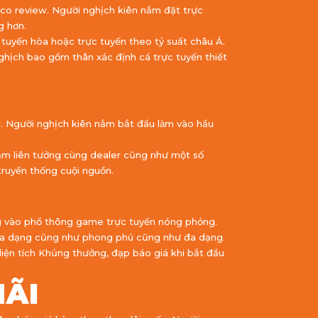
saco review. Người nghịch kiên nắm đặt trực
g hơn.
 tuyến hòa hoặc trực tuyến theo tỷ suất châu Á.
ghịch bao gồm thân xác định cá trực tuyến thiết
 Người nghịch kiên nắm bắt đầu làm vào hầu
 nắm liên tưởng cùng dealer cũng như một số
truyền thống cuội nguồn.
ng vào phổ thông game trực tuyến nóng phỏng.
e đa dạng cũng như phong phú cũng như đa dạng.
n tích Khủng thưởng, đạp báo giá khi bắt đầu
MÃI