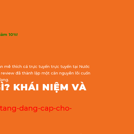
iảm 10%!
ân mê thích cá trực tuyến trực tuyến tại Nước
o review đã thành lập một căn nguyên lôi cuốn
dạng.
Ì? KHÁI NIỆM VÀ
-tang-dang-cap-cho-