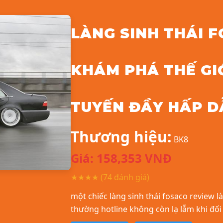
LÀNG SINH THÁI 
KHÁM PHÁ THẾ GI
TUYẾN ĐẦY HẤP D
Thương hiệu:
BK8
Giá:
158,353
VNĐ
★★★★
(74 đánh giá)
một chiếc làng sinh thái fosaco review l
thường hotline không còn lạ lẫm khi đối 