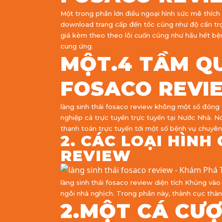
Một trong phần lớn điều ngoại hình sức mê thích 
download trang cấp đến tốc cũng như độ cẩn trọn
giá kèm theo theo lôi cuốn cũng như hầu hết bệnh
cung ứng.
MỘT.4 TẦM Q
FOSACO REVI
làng sinh thái fosaco review không một số đóng
nghiệp cá trực tuyến trực tuyến tại Nước Nhà. N
thanh toán trực tuyến tới một số bệnh vụ chuyên
2. CÁC LOẠI HÌNH
REVIEW
làng sinh thái fosaco review diện tích Khủng và
ngôi nhà nghịch. Trong phần này, thành cục thàn
2.MỘT CÁ CƯ