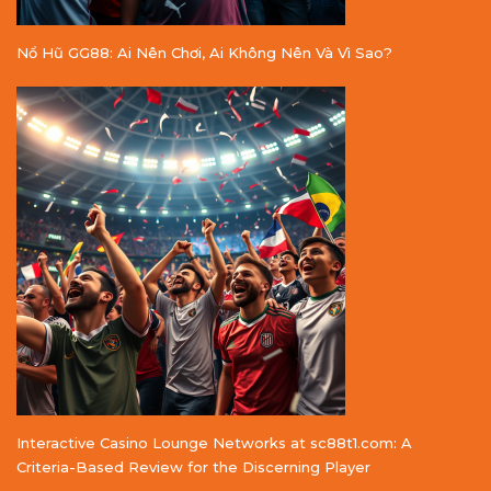
Nổ Hũ GG88: Ai Nên Chơi, Ai Không Nên Và Vì Sao?
Interactive Casino Lounge Networks at sc88t1.com: A
Criteria-Based Review for the Discerning Player