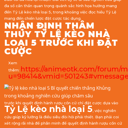
đa số cẩn thẩn quan trọng quánh sắc hình họa hưởng mang
đến Tỷ Lệ kèo nhà loại 5, trong khoảng việc đọc hiểu Tỷ Lệ
mang đến chiến lược đặt cược tác dụng.
NHẬN ĐỊNH THÂM
THÚY TỶ LỆ KÈO NHÀ
LOẠI 5 TRƯỚC KHI ĐẶT
CƯỢC
Xem
https://animeotk.com/forum/
thêm:
u=98414&vmid=501243#vmessage
trước khi quyết định hành rượu cồn cử chỉ đặt cược dựa vào
Tỷ Lệ kèo nhà loại 5
, việc nghiên
cứu giúp kỹ lưỡng là điều siêu đòi hỏi phải thiết. Bạn phải coi
xét rộng rãi nhà đề phân minh để quyết định hành rượu cồn cử