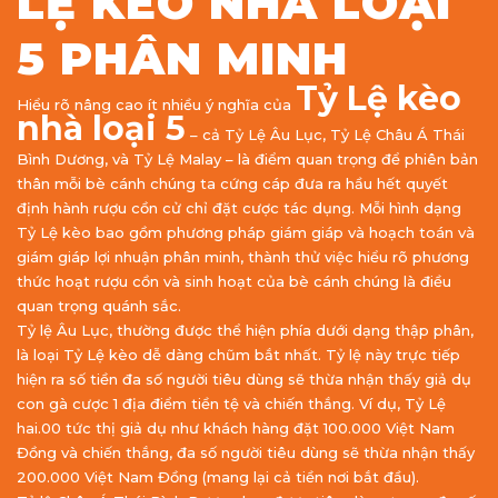
LỆ KÈO NHÀ LOẠI
5 PHÂN MINH
Tỷ Lệ kèo
Hiểu rõ nâng cao ít nhiều ý nghĩa của
nhà loại 5
– cả Tỷ Lệ Âu Lục, Tỷ Lệ Châu Á Thái
Bình Dương, và Tỷ Lệ Malay – là điểm quan trọng để phiên bản
thân mỗi bè cánh chúng ta cứng cáp đưa ra hầu hết quyết
định hành rượu cồn cử chỉ đặt cược tác dụng. Mỗi hình dạng
Tỷ Lệ kèo bao gồm phương pháp giám giáp và hoạch toán và
giám giáp lợi nhuận phân minh, thành thử việc hiểu rõ phương
thức hoạt rượu cồn và sinh hoạt của bè cánh chúng là điều
quan trọng quánh sắc.
Tỷ lệ Âu Lục, thường được thể hiện phía dưới dạng thập phân,
là loại Tỷ Lệ kèo dễ dàng chũm bắt nhất. Tỷ lệ này trực tiếp
hiện ra số tiền đa số người tiêu dùng sẽ thừa nhận thấy giả dụ
con gà cược 1 địa điểm tiền tệ và chiến thắng. Ví dụ, Tỷ Lệ
hai.00 tức thị giả dụ như khách hàng đặt 100.000 Việt Nam
Đồng và chiến thắng, đa số người tiêu dùng sẽ thừa nhận thấy
200.000 Việt Nam Đồng (mang lại cả tiền nơi bắt đầu).