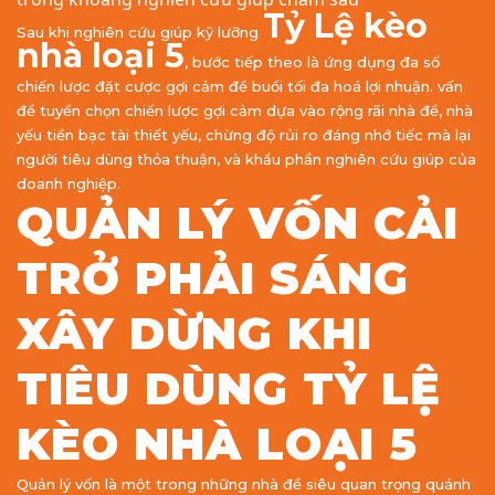
Tỷ Lệ kèo
Sau khi nghiên cứu giúp kỹ lưỡng
nhà loại 5
, bước tiếp theo là ứng dụng đa số
chiến lược đặt cược gợi cảm để buổi tối đa hoá lợi nhuận. vấn
đề tuyển chọn chiến lược gợi cảm dựa vào rộng rãi nhà đề, nhà
yếu tiền bạc tài thiết yếu, chừng độ rủi ro đáng nhớ tiếc mà lại
người tiêu dùng thỏa thuận, và khẩu phần nghiên cứu giúp của
doanh nghiệp.
QUẢN LÝ VỐN CẢI
TRỞ PHẢI SÁNG
XÂY DỪNG KHI
TIÊU DÙNG TỶ LỆ
KÈO NHÀ LOẠI 5
Quản lý vốn là một trong những nhà đề siêu quan trọng quánh