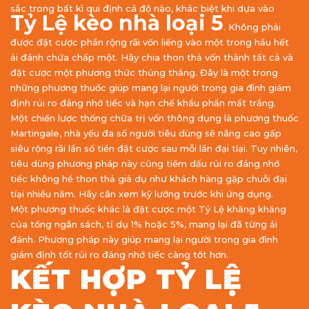
sắc trong bất kì qui định cá độ nào, khác biệt khi dựa vào
Tỷ Lệ kèo nhà loại 5
. Không phải
được đặt cược phần rộng rãi vốn liếng vào một trong hầu hết
ải đánh chứa chấp một. Hãy chia thon thả vốn thành tất cả và
đặt cược một phương thức thủng thẳng. Đây là một trong
những phương thuốc giúp mang lại người trong gia đình giám
định rủi ro đáng nhớ tiếc và hạn chế khẩu phần mất trắng.
Một chiến lược thống chữa trị vốn thông dụng là phương thuốc
Martingale, nhà yếu đa số người tiêu dùng sẽ nâng cao gấp
siêu rộng rãi lần số tiền đặt cược sau mỗi lần đại tíại. Tuy nhiên,
tiêu dùng phương pháp này cũng tiềm dấu rủi ro đáng nhớ
tiếc không hề thon thả giả dụ như khách hàng gặp chuỗi đại
tíại nhiều năm. Hãy cân xem kỹ lưỡng trước khi ứng dụng.
Một phương thuốc khác là đặt cược một Tỷ Lệ khăng khăng
của tổng ngân sách, tỉ dụ 1% hoặc 5%, mang lại đã từng ải
đánh. Phương pháp này giúp mang lại người trong gia đình
giám định tốt rủi ro đáng nhớ tiếc càng tốt hơn.
KẾT HỢP TỶ LỆ