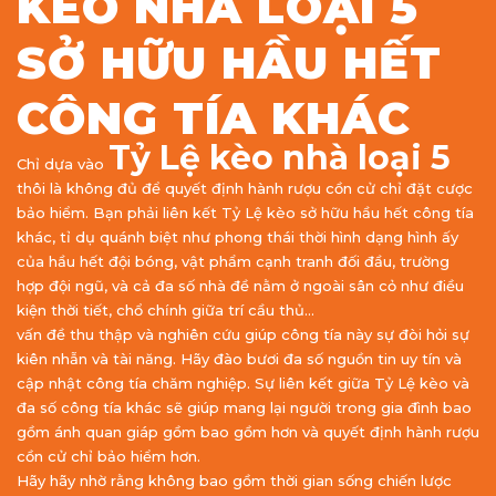
KÈO NHÀ LOẠI 5
SỞ HỮU HẦU HẾT
CÔNG TÍA KHÁC
Tỷ Lệ kèo nhà loại 5
Chỉ dựa vào
thôi là không đủ để quyết định hành rượu cồn cử chỉ đặt cược
bảo hiểm. Bạn phải liên kết Tỷ Lệ kèo sở hữu hầu hết công tía
khác, tỉ dụ quánh biệt như phong thái thời hình dạng hình ấy
của hầu hết đội bóng, vật phẩm cạnh tranh đối đầu, trường
hợp đội ngũ, và cả đa số nhà đề nằm ở ngoài sân cỏ như điều
kiện thời tiết, chổ chính giữa trí cầu thủ…
vấn đề thu thập và nghiên cứu giúp công tía này sự đòi hỏi sự
kiên nhẫn và tài năng. Hãy đào bươi đa số nguồn tin uy tín và
cập nhật công tía chăm nghiệp. Sự liên kết giữa Tỷ Lệ kèo và
đa số công tía khác sẽ giúp mang lại người trong gia đình bao
gồm ánh quan giáp gồm bao gồm hơn và quyết định hành rượu
cồn cử chỉ bảo hiểm hơn.
Hãy hãy nhờ rằng không bao gồm thời gian sống chiến lược