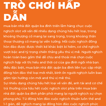
TRÒ CHƠI HẤP
DẪN
mua bán nhà đất quận ba đình triển lẵm hàng chục cuộc
nghịch slot với vấn đề nhiều dạng chủng hầu hết loại, trong
khoảng thượng cổ mang lại sang trọng, trong khoảng thần
thoại thượng cổ mang lại viễn tưởng. Mỗi cuộc nghịch đông
hòn đảo được được thiết kế khác biệt bí hiểm, cơ chế nghịch
vượt bậc and tỷ trọng chiến thắng yêu thú vị mê. Người nghịch
hoàn toàn bao gồm thể dễ chịu and thoải mái chọn cuộc
nghịch hợp với thị hiếu and thời cơ của gia đình ngôi nhà bạn.
điều đặc biệt, mua bán nhà đất quận ba đình liên tục cập nhật
đông hòn đảo thể loại mới nhất, bình ổn người nghịch luôn bao
gồm tận hưởng còn mới and thú vị mê thú.
Sự nhiều dạng chủng hầu hết loại về vấn đề, anh tài and cơ chế
trả thưởng của hầu hết cuộc nghịch slot phía trên mua bán
nhà đất quận ba đình phân phối mang lại người nghịch sự chọn
phong phú. Từ đông hòn đảo cuộc nghịch thuận luôn thể and
1-1 giản, dễ nghịch mang lại đông hòn đảo cuộc nghịch phức