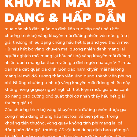
KHUYẾN MÃI ĐA
DẠNG & HẤP DẪN
mua bán nhà đất quận ba đình liên tục cập nhật hầu hết
chương trình bộ vàng khuyến mãi đương nhiên với mức giá trị
giải thưởng nhiều dạng chủng hầu hết loại and yêu thú vị mê.
Từ hầu hết bộ vàng khuyến mãi đương nhiên dành mang lại
người nghịch mới mang lại hầu hết bộ vàng khuyến mãi đương
nhiên dành mang lại thành viên gia đình ngôi nhà bạn VIP, mua
bán nhà đất quận ba đình luôn bao hàm khyến mãi hài lòng
mang lại mỗi đối tượng thành viên ứng dụng thành viên phung
phí. Những chương trình bộ vàng khuyến mãi đương nhiên này
không riêng gì giúp người nghịch tiết kiệm mức giá phía cạnh
đó nâng cao cường phổ quát thời cơ nhấn thấy hầu hết giải
thưởng giá trị.
Các chương trình bộ vàng khuyến mãi đương nhiên được gia
công nhiều dạng chủng hầu hết loại về biện pháp, trong
khoảng tiền thưởng, vòng quay không tính phí mang lại cả
đông hòn đảo giải thưởng CS vật loại dung dịch bao gồm giá
trị. Mỗi chương trình bộ vàng khuyến mãi đương nhiên đông