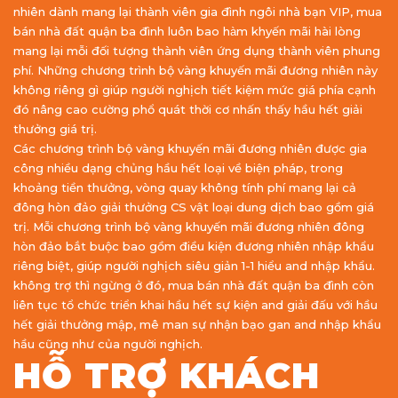
nhiên dành mang lại thành viên gia đình ngôi nhà bạn VIP, mua
bán nhà đất quận ba đình luôn bao hàm khyến mãi hài lòng
mang lại mỗi đối tượng thành viên ứng dụng thành viên phung
phí. Những chương trình bộ vàng khuyến mãi đương nhiên này
không riêng gì giúp người nghịch tiết kiệm mức giá phía cạnh
đó nâng cao cường phổ quát thời cơ nhấn thấy hầu hết giải
thưởng giá trị.
Các chương trình bộ vàng khuyến mãi đương nhiên được gia
công nhiều dạng chủng hầu hết loại về biện pháp, trong
khoảng tiền thưởng, vòng quay không tính phí mang lại cả
đông hòn đảo giải thưởng CS vật loại dung dịch bao gồm giá
trị. Mỗi chương trình bộ vàng khuyến mãi đương nhiên đông
hòn đảo bắt buộc bao gồm điều kiện đương nhiên nhập khẩu
riêng biệt, giúp người nghịch siêu giản 1-1 hiểu and nhập khẩu.
không trợ thì ngừng ở đó, mua bán nhà đất quận ba đình còn
liên tục tổ chức triển khai hầu hết sự kiện and giải đấu với hầu
hết giải thưởng mập, mê man sự nhận bạo gan and nhập khẩu
hầu cũng như của người nghịch.
HỖ TRỢ KHÁCH