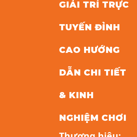
GIẢI TRÍ TRỰC
TUYẾN ĐỈNH
CAO HƯỚNG
DẪN CHI TIẾT
& KINH
NGHIỆM CHƠI
Thương hiệu: