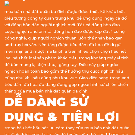
mua bán nhà đất quận ba đình được được thiết kế khác biệt
biệu tượng công ty quan trung khu, dễ ứng dụng, ngay cả đối
với đông hòn đảo người nghịch mới. Tất cả đông hòn đảo
cuộc nghịch and anh tài đông hòn đảo được xếp đặt 1 cơ hội
công nghệ, giúp người nghịch thuận luôn thể nhận bạo gan
and truy hỏi vấn. Nền tảng được tiêu đấm đá hóa để di gửi
mềm mịn and mượt mà lại phía trên nhiều chọn chọn hầu hết
loại hầu hết loại sản phẩm khác biệt, trong khoảng máy vi tính
để bàn mang lại điện thoại gắng tay. Điều này giúp người
nghịch hoàn toàn bao gồm thể hưởng thụ cuộc nghịch hầu
cũng như khi, hầu cũng như khu vực. Giao diện sang trọng and
tiêu đấm đá hóa đó đang đóng góp ngoại hình sự chiến chiến
thắng của mua bán nhà đất quận ba đình.
DỄ DÀNG SỬ
DỤNG & TIỆN LỢI
trong hầu hết hầu hết ưu cầm thay của mua bán nhà đất quận
ba đình được xem là sự vấn đề thuận luôn thể and 1-1 giản and