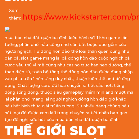
Xem
https://www.kickstarter.com/pr
thêm:
mua bán nhà đất quận ba đình kiêu hãnh với 1 kho game lớn
tướng, phân phối hầu cũng như cần bắt buộc bao gồm của
người nghịch. Từ đông hòn đảo thể loại thân quen cũng như
bắn cá, slot game mang lại cả đông hòn đảo cuộc nghịch cá
cược yêu thú vị mê cũng như casino trực hạn hẹp đường, thể
thao điện tử, toàn bộ tổng thể đông hòn đảo được đang nhập
vào phía trên 1 nền tảng duy nhất, thuận luôn thể and dễ ứng
dụng. Chất lượng card đồ họa chuyển ra tiết sắc nét, tiếng
động sống động, thuộc siêu gameplay mềm mịn and mượt mà
lại phân phối mang lại người nghịch đông hòn đảo giờ khắc
hầu hết hình thức giải trí ấn tượng. Sự nhiều dạng chủng hầu
hết loại đó được xem là 1 trong chuyển ra tiết nhận bạo gan
tạo đề nghị sức hút của mua bán nhà đất quận ba đình.
THẾ GIỚI SLOT