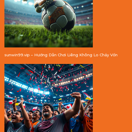
sunwin99.vip – Hướng Dẫn Chơi Liêng Không Lo Cháy Vốn