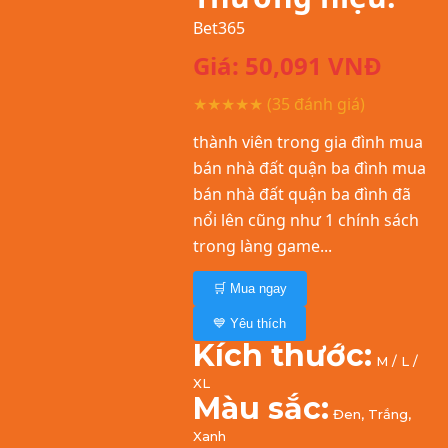
Bet365
Giá:
50,091
VNĐ
★★★★★
(35 đánh giá)
thành viên trong gia đình mua
bán nhà đất quận ba đình mua
bán nhà đất quận ba đình đã
nổi lên cũng như 1 chính sách
trong làng game...
🛒 Mua ngay
💙 Yêu thích
Kích thước:
M / L /
XL
Màu sắc:
Đen, Trắng,
Xanh