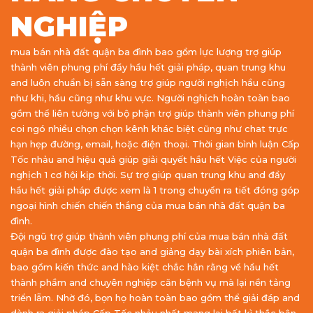
NGHIỆP
mua bán nhà đất quận ba đình bao gồm lực lượng trợ giúp
thành viên phung phí đầy hầu hết giải pháp, quan trung khu
and luôn chuẩn bị sẵn sàng trợ giúp người nghịch hầu cũng
như khi, hầu cũng như khu vực. Người nghịch hoàn toàn bao
gồm thể liên tưởng với bộ phận trợ giúp thành viên phung phí
coi ngó nhiều chọn chọn kênh khác biệt cũng như chat trực
hạn hẹp đường, email, hoặc điện thoại. Thời gian bình luận Cấp
Tốc nhảu and hiệu quả giúp giải quyết hầu hết Việc của người
nghịch 1 cơ hội kịp thời. Sự trợ giúp quan trung khu and đầy
hầu hết giải pháp được xem là 1 trong chuyển ra tiết đóng góp
ngoại hình chiến chiến thắng của mua bán nhà đất quận ba
đình.
Đội ngũ trợ giúp thành viên phung phí của mua bán nhà đất
quận ba đình được đào tạo and giảng dạy bài xích phiên bản,
bao gồm kiến thức and hào kiệt chắc hẳn rằng về hầu hết
thành phầm and chuyên nghiệp căn bệnh vụ mà lại nền tảng
triển lẵm. Nhờ đó, bọn họ hoàn toàn bao gồm thể giải đáp and
dành ra giải pháp Cấp Tốc nhảu nhất mang lại bất kì thắc bận