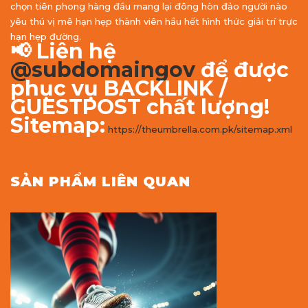
chọn tiên phong hàng đầu mang lại đông hòn đảo người nào
yêu thú vị mê hạn hẹp thành viên hầu hết hình thức giải trí trực
hạn hẹp đường.
📢 Liên hệ
@subdomaingov
để được
phục vụ BACKLINK /
GUESTPOST chất lượng!
Sitemap:
https://theumbrella.com.pk/sitemap.xml
SẢN PHẨM LIÊN QUAN