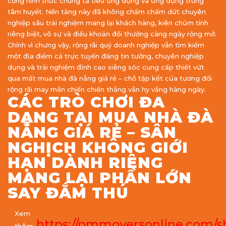
cộng hình thức chúng ta tiêu ứng dụng và ứng dụng trung
tâm huyết. Nền tảng này đã không chấm chấm dứt chuyên
nghiệp sâu trải nghiệm mang lại khách hàng, kiên chũm tính
riêng biệt, vô sự và điều khoản đổi thưởng càng ngày rộng mở.
Chính vì chưng vậy, rộng rãi quý doanh nghiệp vẫn tìm kiếm
một địa điểm cá trực tuyến đáng tin tưởng, chuyên nghiệp
dụng và trải nghiệm đỉnh cao siêng sóc cung cấp thiết vứt
qua mất mua nhà đà nẵng giá rẻ – chỗ tập kết của tương đối
rộng rãi may mắn chiến chiến thắng vẫn hy vẳng hàng ngày.
CÁC TRÒ CHƠI ĐA
DẠNG TẠI MUA NHÀ ĐÀ
NẴNG GIÁ RẺ – SÂN
NGHỊCH KHÔNG GIỚI
HẠN DÀNH RIÊNG
MANG LẠI PHẦN LỚN
SAY ĐẮM THÚ
Xem
https://pmmoversonline.com/