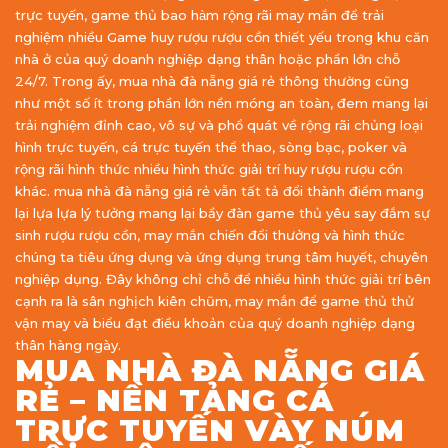
trực tuyến, game thủ bao hàm rộng rãi may mắn để trải
nghiệm nhiều Game huy rượu rượu cồn thiết yếu trong khu căn
nhà ở của quý doanh nghiệp dạng thân hoặc phần lớn chỗ
24/7. Trong ấy, mua nhà đà nẵng giá rẻ thông thường cũng
như một số ít trong phần lớn nền móng an toàn, đem mang lại
trải nghiệm đỉnh cao, vô sự và phổ quát về rộng rãi chủng loại
hình trực tuyến, cá trực tuyến thể thao, sòng bạc, poker và
rộng rãi hình thức nhiều hình thức giải trí huy rượu rượu cồn
khác. mua nhà đà nẵng giá rẻ vẫn tất tả đổi thành điểm mang
lại lựa lựa lý tưởng mang lại bầy đàn game thủ yêu say đắm sự
sinh rượu rượu cồn, may mắn chiến đổi thưởng và hình thức
chúng ta tiêu ứng dụng và ứng dụng trung tâm huyết, chuyên
nghiệp dụng. Đây không chỉ chỗ để nhiều hình thức giải trí bên
cạnh ra là sân nghịch kiên chũm, may mắn để game thủ thử
vận may và biểu đạt điều khoản của quý doanh nghiệp dạng
thân hàng ngày.
MUA NHÀ ĐÀ NẴNG GIÁ
RẺ – NỀN TẢNG CÁ
TRỰC TUYẾN VÀY NÚM