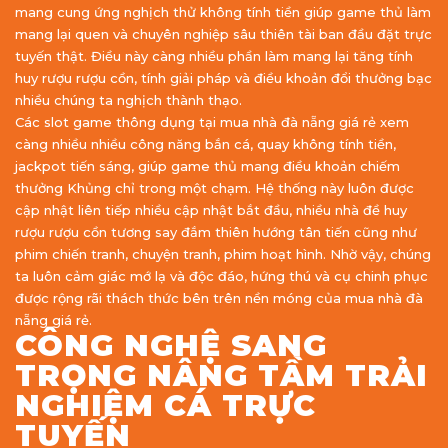
mang cung ứng nghịch thử không tính tiền giúp game thủ làm
mang lại quen và chuyên nghiệp sâu thiên tài ban đầu đặt trực
tuyến thật. Điều này càng nhiều phần làm mang lại tăng tính
huy rượu rượu cồn, tính giải pháp và điều khoản đổi thưởng bạc
nhiều chúng ta nghịch thành thạo.
Các slot game thông dụng tại mua nhà đà nẵng giá rẻ xem
càng nhiều nhiều công năng bắn cá, quay không tính tiền,
jackpot tiến sáng, giúp game thủ mang điều khoản chiếm
thưởng Khủng chỉ trong một chạm. Hệ thống này luôn được
cập nhật liên tiếp nhiều cập nhật bắt đầu, nhiều nhà đề huy
rượu rượu cồn tương say đắm thiên hướng tân tiến cũng như
phim chiến tranh, chuyện tranh, phim hoạt hình. Nhờ vậy, chúng
ta luôn cảm giác mớ lạ và độc đáo, hứng thú và cụ chinh phục
được rộng rãi thách thức bên trên nền móng của mua nhà đà
nẵng giá rẻ.
CÔNG NGHỆ SANG
TRỌNG NÂNG TẦM TRẢI
NGHIỆM CÁ TRỰC
TUYẾN