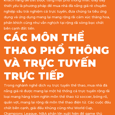
khách hàng để bắt buộc túng mật phù thống nhất. Đây đây
thiết yếu là phương pháp để mua nhà đà nẵng giá rẻ chuyên
nghiệp sâu trải nghiệm cá trực tuyến, đưa chúng ta tiêu ứng
dụng và ứng dụng mang lại mang rộng rãi cảm xúc thăng hoa,
phấn khích cũng như vẫn nghịch tại rộng rãi sòng bạc chất
bên cạnh đắt tiền.
CÁC MÔN THỂ
THAO PHỔ THÔNG
VÀ TRỰC TUYẾN
TRỰC TIẾP
Trong nghành nghề dịch vụ trực tuyến thể thao, mua nhà đà
nẵng giá rẻ được mang lại một hệ thống cá trực tuyến rộng rãi
loại mang hàng trăm nghìn môn thể thao từ soccer, bóng rổ,
quần vợt, mang lại rộng rãi môn thể thao điện tử. Các cuộc đấu
chất bên cạnh, giải đấu Khủng cũng như World Cup,
Champions League, NBA phần lớn xuất hiện để game thủ