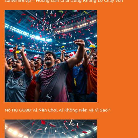
sunwin99.vip – Hướng Dẫn Chơi Liêng Không Lo Cháy Vốn
Nổ Hũ GG88: Ai Nên Chơi, Ai Không Nên Và Vì Sao?