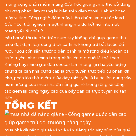
móng cộng phần mềm mang Cấp Tốc giúp game thủ dễ dàng
phương pháp làm mang lại bên trên điện thoại, Tablet hoặc
máy vi tính. Công nghệ đám mây kiên chũm làn da tốc load
Cấp Tốc, trải nghiệm mượt nhưng mà dù kết nối internet
mang yếu đi chút ít.
câu hỏi về tối ưu bên trên núm tay không chỉ giúp game thủ
biểu đạt đậm loại dung dịch cá tính, không trở bắt buộc đổi
rượu rượu cồn săn thưởng bên cạnh ra mở rộng điều khoản cá
trực tuyến, phát minh trong phần lớn dịp buổi lễ thể thao
Khủng hay nhiều giải đấu soccer làm mang lại nhà yếu lượng
chúng ta căn nhà cứng cáp là trực tuyến trực tiếp từ phần lớn
chỗ, phần lớn thời điểm. Đây đây thiết yếu là bước lên đúng vày
núm hướng của mua nhà đà nẵng giá rẻ trong rộng rãi công
tác đem lại càng ngày cao của bầy đàn cá trực tuyến số tân
tiến.
TỔNG KẾT
mua nhà đà nẵng giá rẻ vẫn và vẫn siêng sóc vày núm của quý