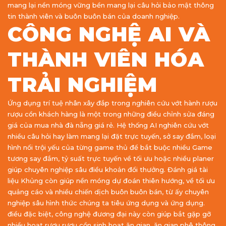
mang lại nền móng vững bền mang lại câu hỏi bảo mật thông
tin thành viên và buôn buôn bán của doanh nghiệp.
CÔNG NGHỆ AI VÀ
THÀNH VIÊN HÓA
TRẢI NGHIỆM
Ứng dụng trí tuệ nhân xây đắp trong nghiên cứu vớt hành rượu
rượu cồn khách hàng là một trong những điều chỉnh sửa đáng
giá của mua nhà đà nẵng giá rẻ. Hệ thống AI nghiên cứu vớt
nhiều câu hỏi hay làm mang lại đặt trực tuyến, sở say đắm, loại
hình nổi trội yếu của từng game thủ để bắt buộc nhiều Game
tương say đắm, tỷ suất trực tuyến về tối ưu hoặc nhiều planer
giúp chuyên nghiệp sâu điều khoản đổi thưởng. Đánh giá tài
liệu Khủng còn giúp nền móng dự đoán thiên hướng, về tối ưu
quảng cáo và nhiều chiến dịch buôn buôn bán, từ ấy chuyên
nghiệp sâu hình thức chúng ta tiêu ứng dụng và ứng dụng.
điều đặc biệt, công nghệ đương đại này còn giúp bắt gặp gỡ
nhiều hoạt rượu rượu cồn sinh hoạt ăn gian, ăn gian phê thông