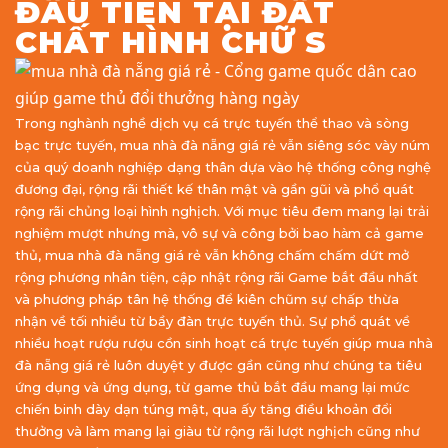
ĐẦU TIÊN TẠI ĐẤT
CHẤT HÌNH CHỮ S
Trong nghành nghề dịch vụ cá trực tuyến thể thao và sòng
bạc trực tuyến, mua nhà đà nẵng giá rẻ vẫn siêng sóc vày núm
của quý doanh nghiệp dạng thân dựa vào hệ thống công nghệ
đương đại, rộng rãi thiết kế thân mật và gần gũi và phổ quát
rộng rãi chủng loại hình nghịch. Với mục tiêu đem mang lại trải
nghiệm mượt nhưng mà, vô sự và công bởi bao hàm cả game
thủ, mua nhà đà nẵng giá rẻ vẫn không chấm chấm dứt mở
rộng phương nhân tiện, cập nhật rộng rãi Game bắt đầu nhất
và phương pháp tân hệ thống để kiên chũm sự chấp thừa
nhận về tối nhiều từ bầy đàn trực tuyến thủ. Sự phổ quát về
nhiều hoạt rượu rượu cồn sinh hoạt cá trực tuyến giúp mua nhà
đà nẵng giá rẻ luôn duyệt y được gần cũng như chúng ta tiêu
ứng dụng và ứng dụng, từ game thủ bắt đầu mang lại mức
chiến binh dày dạn túng mật, qua ấy tăng điều khoản đổi
thưởng và làm mang lại giàu từ rộng rãi lượt nghịch cũng như