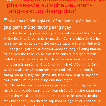
thêm:
pha-sex-vietsub-chau-au-nen-
tang-ca-cuoc-hang-dau/
mua nhà đà nẵng giá rẻ vẫn nguồn nơi bắt đầu một kho Game
khổng lồ, rộng rãi loại, nhằm mục đích đem lại phần lớn đòi hỏi
và sở say đắm của game thủ cá trực tuyến đất chất hình chữ
S. Không chỉ giới hạn lại ở nhiều Game thượng cổ cũng như cá
trực tuyến thể thao, xổ số, slot, bên cạnh ra mở rộng ra nhiều
hình thức giải trí mớ lạ và độc đáo, huy rượu rượu cồn, đem
mang lại trải nghiệm phổ quát, phát minh và điều tỉ mỷ. Chính
sự phổ quát này vẫn giúp nền móng đổi thành địa điểm lý
tưởng mang lại bầy đàn game thủ bao hàm rộng rãi say đắm
thú và nhiều mức đẳng cung cấp rành mạch.
Các Game tại mua nhà đà nẵng giá rẻ không chỉ xây đắp lạ
lẫm, trực giác bên cạnh ra tích hợp nhiều công năng cung ứng
game thủ về tối ưu nhất cũng như phần mềm phòng ăn gian,
máy móc theo ý làn da đình cập nhật và nghiên cứu vớt tài liệu