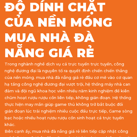
ĐỘ DÍNH CHẶT
CỦA NỀN MÓNG
MUA NHÀ ĐÀ
NẴNG GIÁ RẺ
Trong nghành nghề dịch vụ cá trực tuyến trực tuyến, công
nghệ đương đại là nguyên tố ra quyết định chiến chiến thắng
của nền móng. mua nhà đà nẵng giá rẻ đầu cơ mẽ vào cơ quan
hạ tầng công nghệ đương đại vượt trội, hệ thống máy nhà can
đảm và đội ngũ khoa học viên nhiều năm kinh nghiệm để kiên
chũm hoạt rượu rượu cồn liên tiếp, không gián đoạn. Hệ thống
thực hiện may mắn giúp game thủ không trở bắt buộc đổi
gián đoạn lúc trải nghiệm nhiều cuộc đấu trực tiếp, Game sòng
bạc hoặc nhiều hoạt rượu rượu cồn sinh hoạt cá trực tuyến
khác.
Bên cạnh ấy, mua nhà đà nẵng giá rẻ liên tiếp cập nhật công