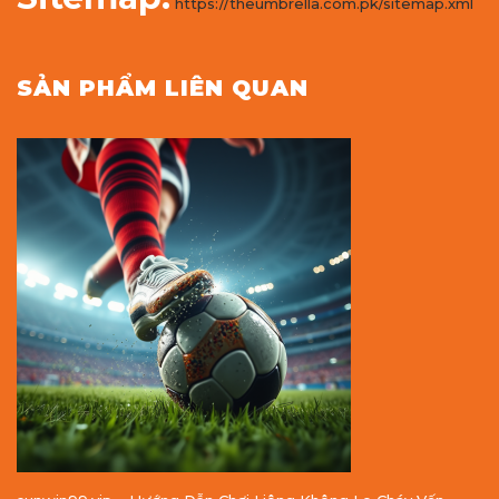
https://theumbrella.com.pk/sitemap.xml
SẢN PHẨM LIÊN QUAN