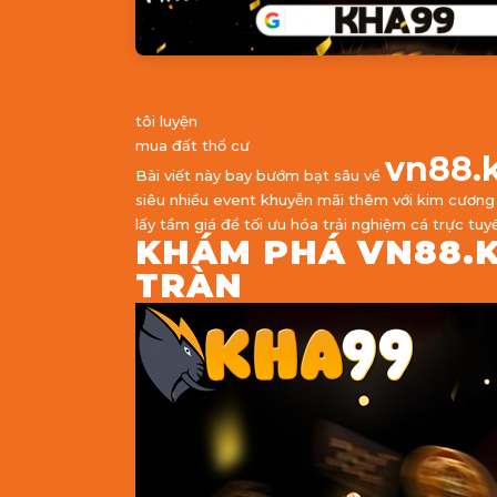
tôi luyện
mua đất thổ cư
vn88.
Bài viết này bay bướm bạt sâu về
siêu nhiều event khuyễn mãi thêm với kim cương
lấy tầm giá để tối ưu hóa trải nghiệm cá trực tuyế
KHÁM PHÁ VN88.KH
TRÀN