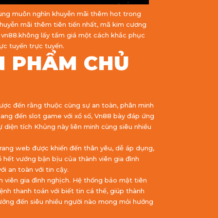
 cùng muôn nghìn khuyễn mãi thêm hot trong
khuyễn mãi thêm tiên tiến nhất, mã kim cương
ng vn88.không lấy tầm giá một cách khắc phục
ực tuyến trực tuyến.
N PHẨM CHỦ
được đến rằng thuộc cùng sự an toàn, phân minh
 mang đến slot game với xổ số, Vn88 bày đáp ứng
ự diện tích Khủng này liên minh cùng siêu nhiều
trang web được khiến đến thân yêu, dễ áp dụng,
ồ hết vướng bận bịu của thành viên gia đình
i an toàn với tin cậy.
 viên gia đình nghịch. Hệ thống bảo mật tiên
h thanh toán với biết tin cá thể, giúp thành
 tưởng đến siêu nhiều người nào mong mỏi hưởng