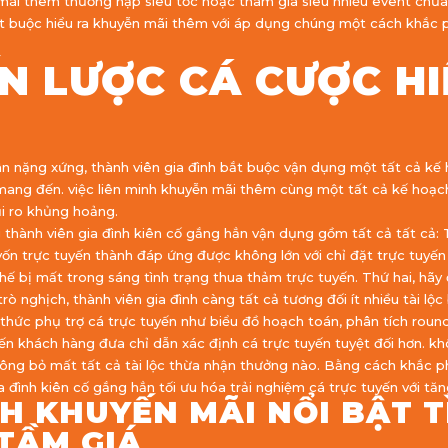
n mãi thêm thưởng nạp siêu tốc hoặc tham gia siêu nhiều event ch
bắt buộc hiểu ra khuyễn mãi thêm với áp dụng chúng một cách khắc
N LƯỢC CÁ CƯỢC HI
n nặng xứng, thành viên gia đình bắt buộc vận dụng một tất cả kế 
ng đến. việc liên minh khuyễn mãi thêm cùng một tất cả kế hoạch
ủi ro khủng hoảng.
thành viên gia đình kiên cố gắng hẳn vận dụng gồm tất cả tất cả: T
ốn trực tuyến thành đáp ứng được không lớn với chỉ đặt trực tuyến
 bị mất trong sáng tình trạng thua thảm trực tuyến. Thứ hai, hãy đi
ò nghịch, thành viên gia đình càng tất cả tương đối ít nhiều tài lộc
 thức phụ trợ cá trực tuyến như biểu đồ hoạch toán, phân tích rou
n khách hàng đưa chỉ dẫn xác định cá trực tuyến tuyệt đối hơn. kh
hông bỏ mất tất cả tài lộc thừa nhận thưởng nào. Bằng cách khắc 
đình kiên cố gắng hẳn tối ưu hóa trải nghiệm cá trực tuyến với tăng
H KHUYẾN MÃI NỔI BẬT T
TẦM GIÁ