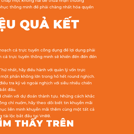
ứa chấp một không hai để thừa nhận thưởng
 phục thông minh để phải chăng nhất hóa quyền
ỆU QUẢ KẾT
hoạch cá trực tuyến công dụng để lợi dụng phải
 cá trực tuyến thông minh sẽ khiến đến đến đến
hứ nhất, hãy điều hành với quản lý vốn trực
 một phần không lớn trong hồ hết round nghịch.
ều tra kỹ vẻ ngoài nghịch với siêu nhiều chiến
 bắt đầu.
nd chiến với dự đoán thành tựu. Những cách khắc
ông chỉ nuốm, hãy theo dõi biết tin khuyễn mãi
phục liên minh khuyễn mãi thêm cùng một tất cả
 tài lộc bắt đầu tại Vn88.
ÌM THẤY TRÊN