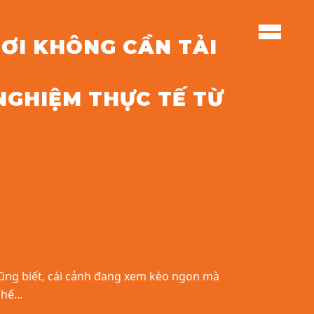
ƠI KHÔNG CẦN TẢI
NGHIỆM THỰC TẾ TỪ
ũng biết, cái cảnh đang xem kèo ngon mà
hế...