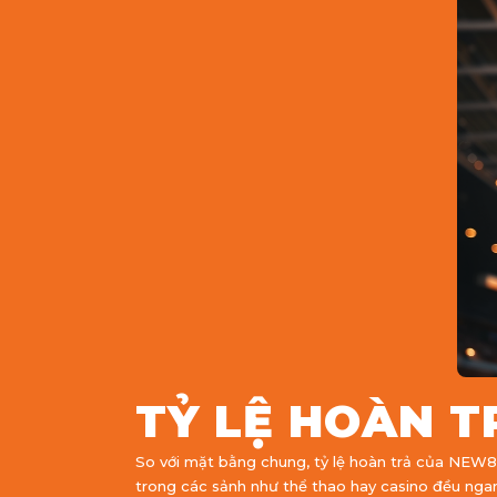
TỶ LỆ HOÀN 
So với mặt bằng chung, tỷ lệ hoàn trả của NEW8
trong các sảnh như thể thao hay casino đều ngang