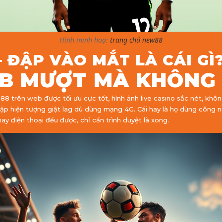
Hình minh hoạ:
trang chủ new88
– ĐẬP VÀO MẮT LÀ CÁI GÌ
EB MƯỢT MÀ KHÔNG
88 trên web được tối ưu cực tốt, hình ảnh live casino sắc nét, không
ặp hiện tượng giật lag dù dùng mạng 4G. Cái hay là họ dùng công n
y điện thoại đều được, chỉ cần trình duyệt là xong.