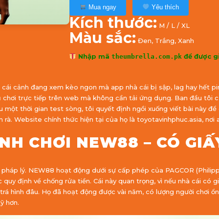
Mua ngay
Yêu thích
Kích thước:
M / L / XL
Màu sắc:
Đen, Trắng, Xanh
Nhập mã
để được g
theumbrella.com.pk
cái cảnh đang xem kèo ngon mà app nhà cái bị sập, lag hay hết pin 
 chơi trực tiếp trên web mà không cần tải ứng dụng. Ban đầu tôi c
ột thời gian test sòng, tôi quyết định ngồi xuống viết bài này để 
rà. Website chính thức hiện tại của họ là toyotavinhphuc.asia, nơi
NH CHƠI NEW88 – CÓ GIẤ
a là pháp lý. NEW88 hoạt động dưới sự cấp phép của PAGCOR (Philipp
c quy định về chống rửa tiền. Cái này quan trọng, vì nếu nhà cái có 
ảo trá hình đâu. Họ đã hoạt động được vài năm, có lượng người chơi 
ỹ hơn.