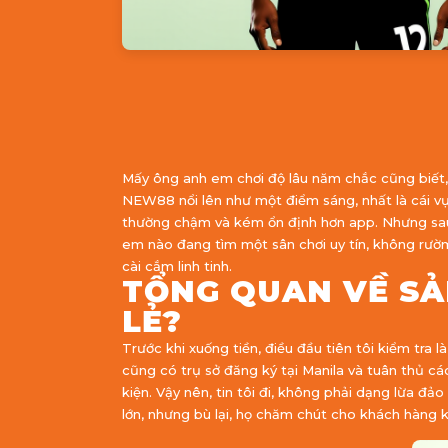
Mấy ông anh em chơi độ lâu năm chắc cũng biết, 
NEW88 nổi lên như một điểm sáng, nhất là cái vụ
thường chậm và kém ổn định hơn app. Nhưng sau m
em nào đang tìm một sân chơi uy tín, không rườm 
cài cắm linh tinh.
TỔNG QUAN VỀ SẢ
LẺ?
Trước khi xuống tiền, điều đầu tiên tôi kiểm tr
cũng có trụ sở đăng ký tại Manila và tuân thủ cá
kiện. Vậy nên, tin tôi đi, không phải dạng lừa đ
lớn, nhưng bù lại, họ chăm chút cho khách hàng k