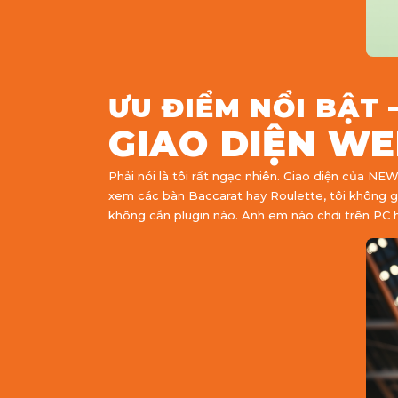
ƯU ĐIỂM NỔI BẬT 
GIAO DIỆN W
Phải nói là tôi rất ngạc nhiên. Giao diện của NEW
xem các bàn Baccarat hay Roulette, tôi không g
không cần plugin nào. Anh em nào chơi trên PC ha