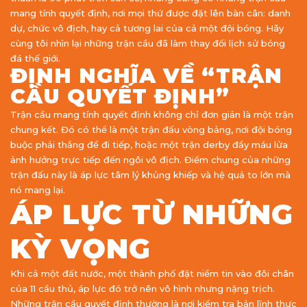
mang tính quyết định, nơi mọi thứ được đặt lên bàn cân: danh
dự, chức vô địch, hay cả tương lai của cả một đội bóng. Hãy
cùng tôi nhìn lại những trận cầu đã làm thay đổi lịch sử bóng
đá thế giới.
ĐỊNH NGHĨA VỀ “TRẬN
CẦU QUYẾT ĐỊNH”
Trận cầu mang tính quyết định không chỉ đơn giản là một trận
chung kết. Đó có thể là một trận đấu vòng bảng, nơi đội bóng
buộc phải thắng để đi tiếp, hoặc một trận derby đầy máu lửa
ảnh hưởng trực tiếp đến ngôi vô địch. Điểm chung của những
trận đấu này là áp lực tâm lý khủng khiếp và hệ quả to lớn mà
nó mang lại.
ÁP LỰC TỪ NHỮNG
KỲ VỌNG
Khi cả một đất nước, một thành phố đặt niềm tin vào đôi chân
của 11 cầu thủ, áp lực đó trở nên vô hình nhưng nặng trịch.
Những trận cầu quyết định thường là nơi kiểm tra bản lĩnh thực