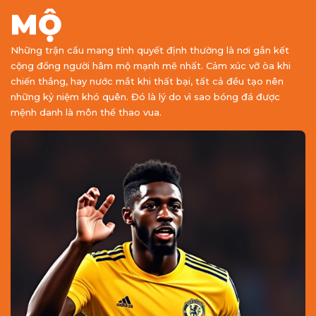
MỘ
Những trận cầu mang tính quyết định thường là nơi gắn kết
cộng đồng người hâm mộ mạnh mẽ nhất. Cảm xúc vỡ òa khi
chiến thắng, hay nước mắt khi thất bại, tất cả đều tạo nên
những kỷ niệm khó quên. Đó là lý do vì sao bóng đá được
mệnh danh là môn thể thao vua.