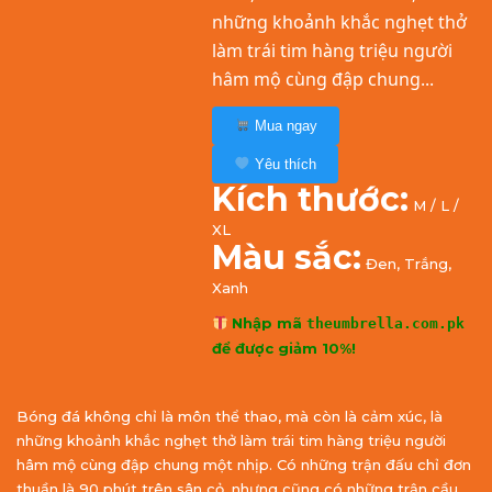
những khoảnh khắc nghẹt thở
làm trái tim hàng triệu người
hâm mộ cùng đập chung...
Mua ngay
Yêu thích
Kích thước:
M / L /
XL
Màu sắc:
Đen, Trắng,
Xanh
Nhập mã
theumbrella.com.pk
để được giảm 10%!
Bóng đá không chỉ là môn thể thao, mà còn là cảm xúc, là
những khoảnh khắc nghẹt thở làm trái tim hàng triệu người
hâm mộ cùng đập chung một nhịp. Có những trận đấu chỉ đơn
thuần là 90 phút trên sân cỏ, nhưng cũng có những trận cầu