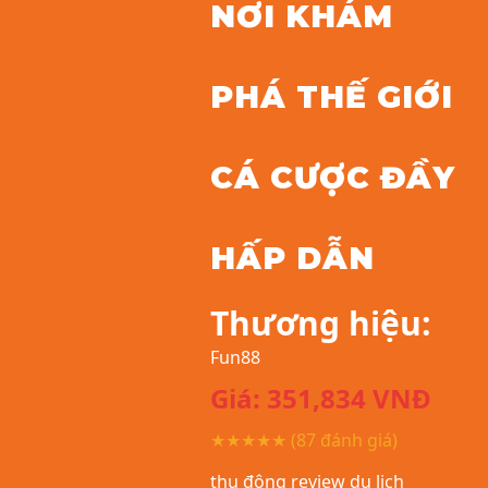
NƠI KHÁM
PHÁ THẾ GIỚI
CÁ CƯỢC ĐẦY
HẤP DẪN
Thương hiệu:
Fun88
Giá:
351,834
VNĐ
★★★★★
(87 đánh giá)
thụ động review du lịch