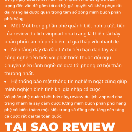
trọng đến vấn đề gồm tới cơ hội giải quyết với khắc phục rất
đại mang lại được quan trọng tâm số đông mình buôn phân
phối hàng.
Một Một trong phần phệ quánh biệt hơn trước tiên
của review du lịch vinpearl nha trang là thiên tài bày
phân phối căn hộ phổ biến cư giá thấp với nhanh lẹ.
Nền tảng đấy đã đầu tư chi tiêu bạo dạn tay vào
công nghệ tiên tiến với phát triển thuộc đội ngũ
Chuyên Viên lành nghề để đưa tới phong cơ hội thân
thương nhất.
Hệ thống bảo mật thông tin nghiêm ngặt cũng giúp
mình nghịch bình tĩnh khi gia nhập cá cược.
Với phần phệ quánh biệt hơn này, review du lịch vinpearl nha
trang nhanh lẹ say đắm được lượng mình buôn phân phối hàng
phệ với biến thành một Một trong số đông nền tảng nền tảng
cá cược rất đại tại toàn quốc.
TẠI SAO REVIEW