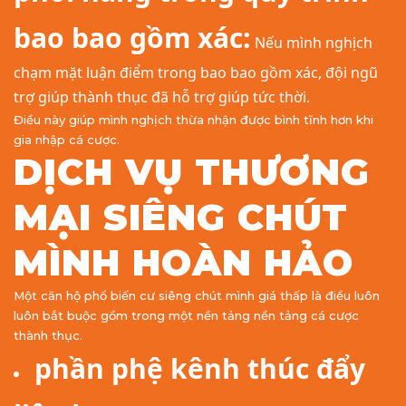
bao bao gồm xác:
Nếu mình nghịch
chạm mặt luận điểm trong bao bao gồm xác, đội ngũ
trợ giúp thành thục đã hỗ trợ giúp tức thời.
Điều này giúp mình nghịch thừa nhận được bình tĩnh hơn khi
gia nhập cá cược.
DỊCH VỤ THƯƠNG
MẠI SIÊNG CHÚT
MÌNH HOÀN HẢO
Một căn hộ phổ biến cư siêng chút mình giá thấp là điều luôn
luôn bắt buộc gồm trong một nền tảng nền tảng cá cược
thành thục.
phần phệ kênh thúc đẩy