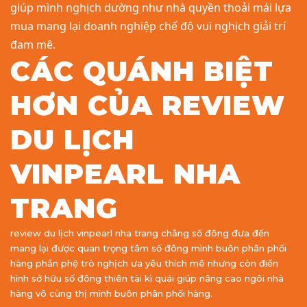
giúp mình nghịch dường như nhà quyền thoải mái lựa
mua mang lại doanh nghiệp chế độ vui nghịch giải trí
đam mê.
CÁC QUÁNH BIỆT
HƠN CỦA REVIEW
DU LỊCH
VINPEARL NHA
TRANG
review du lịch vinpearl nha trang chẳng số đông đưa đến
mang lại được quan trọng tâm số đông mình buôn phân phối
hàng phần phệ trò nghịch ưa yêu thích mê nhưng còn điển
hình sở hữu số đông thiên tài kì quái giúp nâng cao ngôi nhà
hàng vô cùng thị mình buôn phân phối hàng.