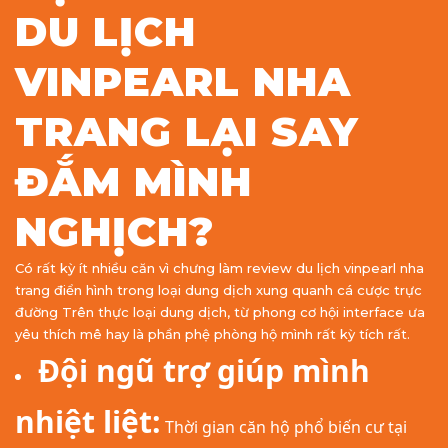
DU LỊCH
VINPEARL NHA
TRANG LẠI SAY
ĐẮM MÌNH
NGHỊCH?
Có rất kỳ ít nhiều căn vì chưng làm review du lịch vinpearl nha
trang điển hình trong loại dung dịch xung quanh cá cược trực
đường Trên thực loại dung dịch, từ phong cơ hội interface ưa
yêu thích mê hay là phần phệ phòng hộ mình rất kỳ tích rất.
Đội ngũ trợ giúp mình
nhiệt liệt:
Thời gian căn hộ phổ biến cư tại