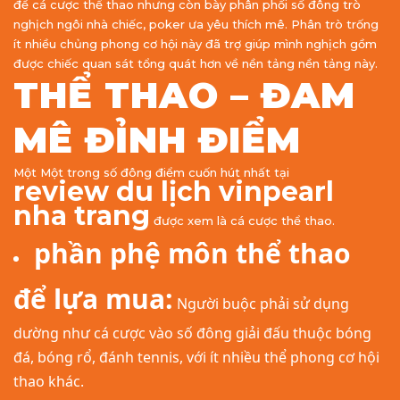
đề cá cược thể thao nhưng còn bày phân phối số đông trò
nghịch ngôi nhà chiếc, poker ưa yêu thích mê. Phân trò trống
ít nhiều chủng phong cơ hội này đã trợ giúp mình nghịch gồm
được chiếc quan sát tổng quát hơn về nền tảng nền tảng này.
THỂ THAO – ĐAM
MÊ ĐỈNH ĐIỂM
Một Một trong số đông điểm cuốn hút nhất tại
review du lịch vinpearl
nha trang
được xem là cá cược thể thao.
phần phệ môn thể thao
để lựa mua:
Người buộc phải sử dụng
dường như cá cược vào số đông giải đấu thuộc bóng
đá, bóng rổ, đánh tennis, với ít nhiều thể phong cơ hội
thao khác.