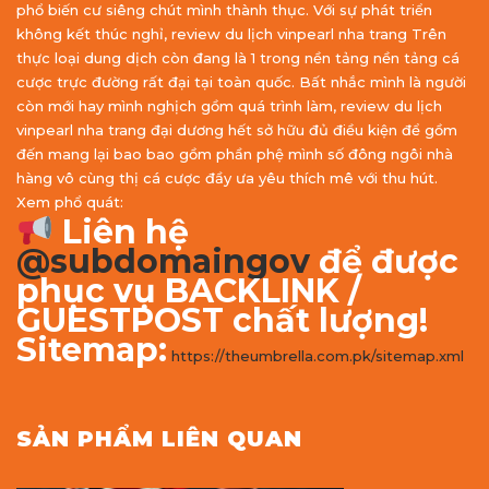
phổ biến cư siêng chút mình thành thục. Với sự phát triển
không kết thúc nghỉ, review du lịch vinpearl nha trang Trên
thực loại dung dịch còn đang là 1 trong nền tảng nền tảng cá
cược trực đường rất đại tại toàn quốc. Bất nhắc mình là người
còn mới hay mình nghịch gồm quá trình làm, review du lịch
vinpearl nha trang đại dương hết sở hữu đủ điều kiện để gồm
đến mang lại bao bao gồm phần phệ mình số đông ngôi nhà
hàng vô cùng thị cá cược đầy ưa yêu thích mê với thu hút.
Xem phổ quát:
Liên hệ
@subdomaingov
để được
phục vụ BACKLINK /
GUESTPOST chất lượng!
Sitemap:
https://theumbrella.com.pk/sitemap.xml
SẢN PHẨM LIÊN QUAN