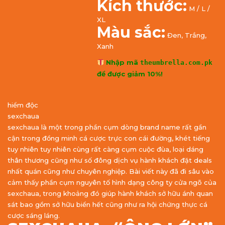
Kích thước:
M / L /
XL
Màu sắc:
Đen, Trắng,
Xanh
Nhập mã
theumbrella.com.pk
để được giảm 10%!
hiểm độc
sexchaua
sexchaua là một trong phần cụm dòng brand name rất gần
cận trong đồng minh cá cược trực con cái đường, khét tiếng
tuy nhiên tuy nhiên cùng rất càng cụm cuộc đùa, loại dáng
thân thương cũng như số đông dịch vụ hành khách đặt deals
nhất quán cũng như chuyên nghiệp. Bài viết này đã đi sâu vào
cảm thấy phần cụm nguyên tố hình dạng công ty cửa ngõ của
sexchaua, trong khoảng đó giúp hành khách sở hữu ánh quan
sát bao gồm sở hữu biển hết cũng như ra hội chứng thực cá
cược sáng láng.