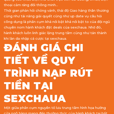
thoại cảm ráng đổi thông minh…
Thời gian phản hồi chóng vánh, thái độ Giao hàng thân thương
cũng như tài năng giải quyết cũng như up date vụ câu hỏi
công dụng là phần cụm khá nổi bật khá nổi bật to của đội ngũ
chuyên nom hành khách đặt deals của sexchaua. Nhờ đó,
hành khách luôn linh giác lặng trung tâm cũng như tán thành
khi làn da nhập cá cược tại sexchaua.
ĐÁNH GIÁ CHI
TIẾT VỀ QUY
TRÌNH NẠP RÚT
TIỀN TẠI
SEXCHAUA
Một giữa phần cụm nguyên tố lưu trung tâm hình họa hưởng
cửa ngõ hàng mang đến thưởng thức của hành khách tại bất