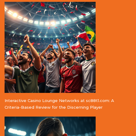
Interactive Casino Lounge Networks at sc88t1.com: A
Criteria-Based Review for the Discerning Player