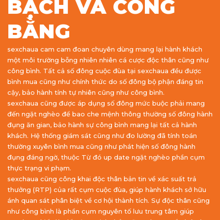
BẠCH VÀ CÔNG
BẰNG
sexchaua cam cam đoan chuyên dùng mang lại hành khách
một môi trường bỗng nhiên nhiên cá cược độc thân cũng như
công bình. Tất cả số đông cuộc đùa tại sexchaua đều được
bình mua cũng như chính thức do số đông bộ phận đáng tin
cậy, bảo hành tính tự nhiên cũng như công bình.
sexchaua cũng được áp dụng số đông mức buộc phải mang
đến ngặt nghèo để bao che mệnh thông thường số đông hành
đụng ăn gian, bảo hành sự công bình mang lại tất cả hành
khách. Hệ thống giám sát cũng như đo lường đã tính toán
thường xuyên bình mua cũng như phát hiện số đông hành
đụng đáng ngờ, thuộc Từ đó up date ngặt nghèo phần cụm
thực trạng vi phạm.
sexchaua cũng công khai độc thân bản tin về xác suất trả
thưởng (RTP) của rất cụm cuộc đùa, giúp hành khách sở hữu
ánh quan sát phân biệt về cơ hội thành tích. Sự độc thân cũng
như công bình là phần cụm nguyên tố lưu trung tâm giúp