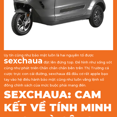
Uy tín cũng như bảo mật luôn là hai nguyên tố được
sexchaua
đặt lên đứng top. Để hình như sống sót
cũng như phát triển Chắn chắn chắn bên trên Thị Trường cá
cược trực con cái đường, sexchaua đã đầu cơ rất apple bạo
tay vào hệ điều hành bảo mật cũng như luôn vâng lệnh số
đông chính sách của mức buộc phải mang đến.
SEXCHAUA: CAM
KẾT VỀ TÍNH MINH