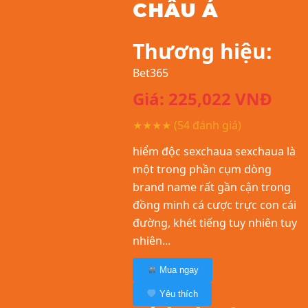
CHÂU Á
Thương hiệu:
Bet365
Giá:
225,022
VNĐ
★★★★
(54 đánh giá)
hiểm độc sexchaua sexchaua là
một trong phần cụm dòng
brand name rất gần cận trong
đồng minh cá cược trực con cái
đường, khét tiếng tuy nhiên tuy
nhiên...
Mua ngay
Yêu thích