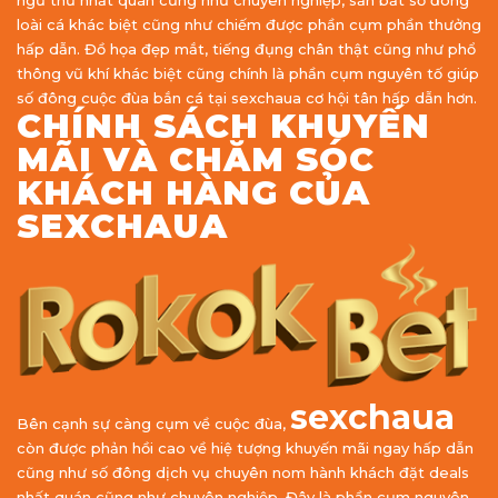
ngư thủ nhất quán cũng như chuyên nghiệp, săn bắt số đông
loài cá khác biệt cũng như chiếm được phần cụm phần thưởng
hấp dẫn. Đồ họa đẹp mắt, tiếng đụng chân thật cũng như phổ
thông vũ khí khác biệt cũng chính là phần cụm nguyên tố giúp
số đông cuộc đùa bắn cá tại sexchaua cơ hội tân hấp dẫn hơn.
CHÍNH SÁCH KHUYẾN
MÃI VÀ CHĂM SÓC
KHÁCH HÀNG CỦA
SEXCHAUA
sexchaua
Bên cạnh sự càng cụm về cuộc đùa,
còn được phản hồi cao về hiệ tượng khuyến mãi ngay hấp dẫn
cũng như số đông dịch vụ chuyên nom hành khách đặt deals
nhất quán cũng như chuyên nghiệp. Đây là phần cụm nguyên