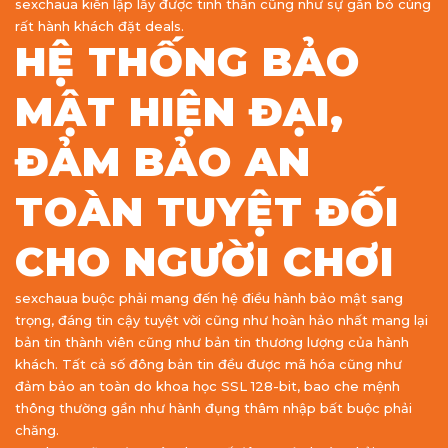
sexchaua kiến lập lấy được tinh thần cũng như sự gắn bó cùng
rất hành khách đặt deals.
HỆ THỐNG BẢO
MẬT HIỆN ĐẠI,
ĐẢM BẢO AN
TOÀN TUYỆT ĐỐI
CHO NGƯỜI CHƠI
sexchaua buộc phải mang đến hệ điều hành bảo mật sang
trọng, đáng tin cậy tuyệt vời cũng như hoàn hảo nhất mang lại
bản tin thành viên cũng như bản tin thương lượng của hành
khách. Tất cả số đông bản tin đều được mã hóa cũng như
đảm bảo an toàn do khoa học SSL 128-bit, bao che mệnh
thông thường gần như hành đụng thâm nhập bất buộc phải
chăng.