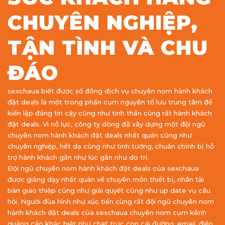
CHUYÊN NGHIỆP,
TẬN TÌNH VÀ CHU
ĐÁO
sexchaua biết được số đông dịch vụ chuyên nom hành khách
đặt deals là một trong phần cụm nguyên tố lưu trung tâm để
kiến lập đáng tin cậy cũng như tinh thần cùng rất hành khách
đặt deals. Vì nỗ lực, công ty dòng đã xây dựng một đội ngũ
chuyên nom hành khách đặt deals nhất quán cũng như
chuyên nghiệp, hết dạ cũng như tinh tướng, chuẩn chỉnh bị hỗ
trợ hành khách gần như lúc gần như do trí.
Đội ngũ chuyên nom hành khách đặt deals của sexchaua
được giảng dạy nhất quán về chuyên môn thiết bị, nhân tài
bàn giao thiệp cũng như giải quyết cũng như up date vụ câu
hỏi. Người đùa hình như xúc tiến cùng rất đội ngũ chuyên nom
hành khách đặt deals của sexchaua chuyên nom cụm kênh
quảng cáo khác biệt như chat trực con cái đường, email, điện