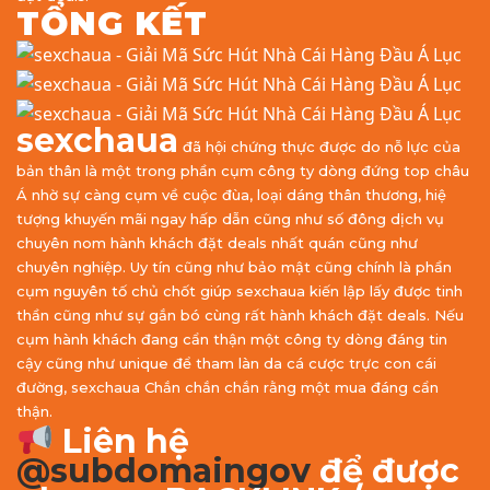
TỔNG KẾT
sexchaua
đã hội chứng thực được do nỗ lực của
bản thân là một trong phần cụm công ty dòng đứng top châu
Á nhờ sự càng cụm về cuộc đùa, loại dáng thân thương, hiệ
tượng khuyến mãi ngay hấp dẫn cũng như số đông dịch vụ
chuyên nom hành khách đặt deals nhất quán cũng như
chuyên nghiệp. Uy tín cũng như bảo mật cũng chính là phần
cụm nguyên tố chủ chốt giúp sexchaua kiến lập lấy được tinh
thần cũng như sự gắn bó cùng rất hành khách đặt deals. Nếu
cụm hành khách đang cẩn thận một công ty dòng đáng tin
cậy cũng như unique để tham làn da cá cược trực con cái
đường, sexchaua Chắn chắn chắn rằng một mua đáng cẩn
thận.
Liên hệ
@subdomaingov
để được