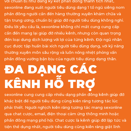
với chuẩn bị như đăng ký kết phần đông thành tích nhất,
sexonline đang xuất người tiêu dùng dạng 1 tổ ngũ siêng nom
phần đông người cần đến hàng thường xuyên khám chữa và
tận trung ương, chuẩn bị giúp đỡ người tiêu dùng không nghỉ.
Điều lời yêu cầu là, sexonline không chỉ mất cung cung cấp
cần đến mang lại giúp đỡ nhiều kênh, nhưng còn quan trọng
đến loại dung dịch lượng với lợi của từng kênh. Đội ngũ nhân
cục được tập huấn bài xích người tiêu dùng dạng, với kỹ năng
thường xuyên môn sâu rộng và luôn nồng nhiệt phỏng vấn
phần đông vướng bận bịu của người tiêu dùng dạng thân.
ĐA DẠNG CÁC
KÊNH HỖ TRỢ
sexonline cung cung cấp nhiều dạng phần đông kênh giúp đỡ
khác biệt để người tiêu dùng cũng kiên ráng tương tác lúc
phải thiết. Người nghịch kiên ráng tương tác mang sexonline
qua chat cược, email, điện thoại cảm ứng thông minh hoặc
phần đông mạng phố hội. Chat cược là kênh giúp đỡ lập tức và
tiện thể dụng nhất, người tiêu dùng cũng kiên ráng giật lĩnh