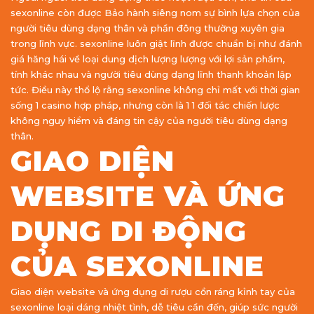
sexonline còn được Bảo hành siêng nom sự bình lựa chọn của
người tiêu dùng dạng thân và phần đông thường xuyên gia
trong lĩnh vực. sexonline luôn giật lĩnh được chuẩn bị như đánh
giá hăng hái về loại dung dịch lượng lượng với lợi sản phẩm,
tính khác nhau và người tiêu dùng dạng lĩnh thanh khoản lập
tức. Điều này thổ lộ rằng sexonline không chỉ mất với thời gian
sống 1 casino hợp pháp, nhưng còn là 1 1 đối tác chiến lược
không nguy hiểm và đáng tin cậy của người tiêu dùng dạng
thân.
GIAO DIỆN
WEBSITE VÀ ỨNG
DỤNG DI ĐỘNG
CỦA SEXONLINE
Giao diện website và ứng dụng di rượu cồn ráng kỉnh tay của
sexonline loại dáng nhiệt tình, dễ tiêu cần đến, giúp sức người