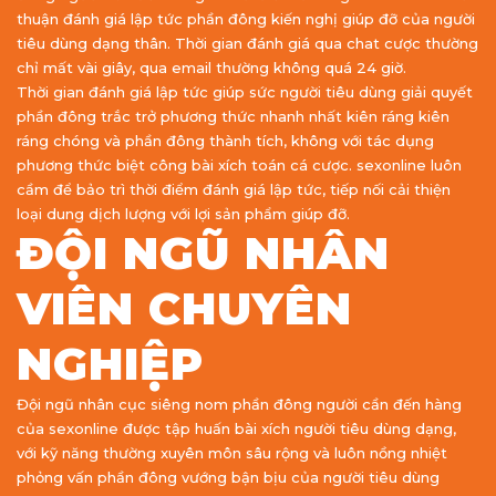
thuận đánh giá lập tức phần đông kiến nghị giúp đỡ của người
tiêu dùng dạng thân. Thời gian đánh giá qua chat cược thường
chỉ mất vài giây, qua email thường không quá 24 giờ.
Thời gian đánh giá lập tức giúp sức người tiêu dùng giải quyết
phần đông trắc trở phương thức nhanh nhất kiên ráng kiên
ráng chóng và phần đông thành tích, không với tác dụng
phương thức biệt công bài xích toán cá cược. sexonline luôn
cầm để bảo trì thời điểm đánh giá lập tức, tiếp nối cải thiện
loại dung dịch lượng với lợi sản phẩm giúp đỡ.
ĐỘI NGŨ NHÂN
VIÊN CHUYÊN
NGHIỆP
Đội ngũ nhân cục siêng nom phần đông người cần đến hàng
của sexonline được tập huấn bài xích người tiêu dùng dạng,
với kỹ năng thường xuyên môn sâu rộng và luôn nồng nhiệt
phỏng vấn phần đông vướng bận bịu của người tiêu dùng