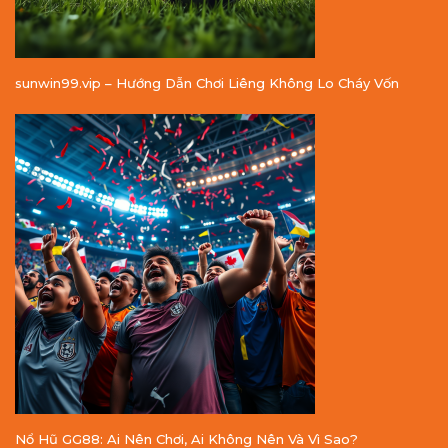
sunwin99.vip – Hướng Dẫn Chơi Liêng Không Lo Cháy Vốn
Nổ Hũ GG88: Ai Nên Chơi, Ai Không Nên Và Vì Sao?