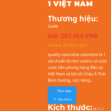
1 VIỆT NAM
Thương hiệu:
Go88
Giá:
267,453
VNĐ
★★★★
(43 đánh giá)
quality sexonline sexonline là 1
vài chuẩn bị như casino cá cược
cược tiên phong hàng đầu tại
Việt Nam và bờ cõi Châu Á Thái
Bình Dương, nức tiếng...
Mua ngay
Yêu thích
Kích thước:
M / L /