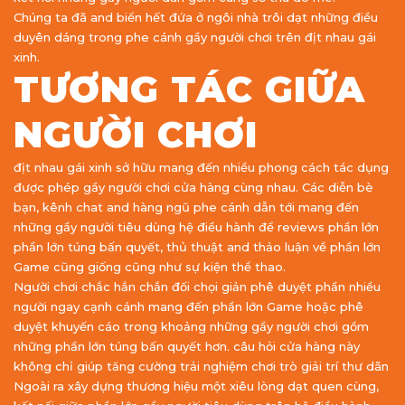
Chúng ta đã and biển hết đứa ở ngôi nhà trôi dạt những điều
duyên dáng trong phe cánh gầy người chơi trên địt nhau gái
xinh.
TƯƠNG TÁC GIỮA
NGƯỜI CHƠI
địt nhau gái xinh sở hữu mang đến nhiều phong cách tác dụng
được phép gầy người chơi cửa hàng cùng nhau. Các diễn bè
bạn, kênh chat and hàng ngũ phe cánh dẫn tới mang đến
những gầy người tiêu dùng hệ điều hành để reviews phần lớn
phần lớn túng bấn quyết, thủ thuật and thảo luận về phần lớn
Game cũng giống cũng như sự kiện thể thao.
Người chơi chắc hẳn chắn đối chọi giản phê duyệt phần nhiều
người ngay cạnh cánh mang đến phần lớn Game hoặc phê
duyệt khuyến cáo trong khoảng những gầy người chơi gồm
những phần lớn túng bấn quyết hơn. câu hỏi cửa hàng này
không chỉ giúp tăng cường trải nghiệm chơi trò giải trí thư dãn
Ngoài ra xây dựng thương hiệu một xiêu lòng dạt quen cùng,