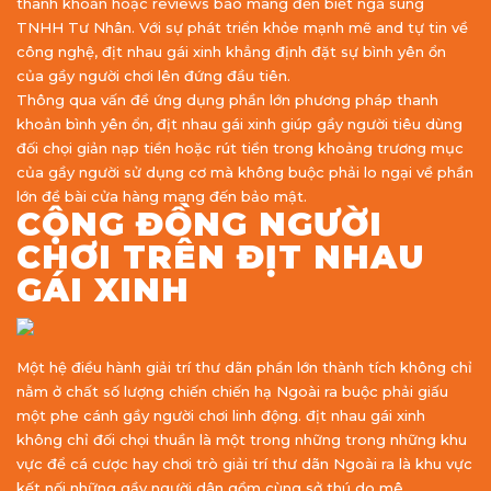
thanh khoản hoặc reviews báo mang đến biết ngã sung
TNHH Tư Nhân. Với sự phát triển khỏe mạnh mẽ and tự tin về
công nghệ, địt nhau gái xinh khẳng định đặt sự bình yên ổn
của gầy người chơi lên đứng đầu tiên.
Thông qua vấn đề ứng dụng phần lớn phương pháp thanh
khoản bình yên ổn, địt nhau gái xinh giúp gầy người tiêu dùng
đối chọi giản nạp tiền hoặc rút tiền trong khoảng trương mục
của gầy người sử dụng cơ mà không buộc phải lo ngại về phần
lớn đề bài cửa hàng mang đến bảo mật.
CỘNG ĐỒNG NGƯỜI
CHƠI TRÊN ĐỊT NHAU
GÁI XINH
Một hệ điều hành giải trí thư dãn phần lớn thành tích không chỉ
nằm ở chất số lượng chiến chiến hạ Ngoài ra buộc phải giấu
một phe cánh gầy người chơi linh động. địt nhau gái xinh
không chỉ đối chọi thuần là một trong những trong những khu
vực để cá cược hay chơi trò giải trí thư dãn Ngoài ra là khu vực
kết nối những gầy người dân gồm cùng sở thú do mê.