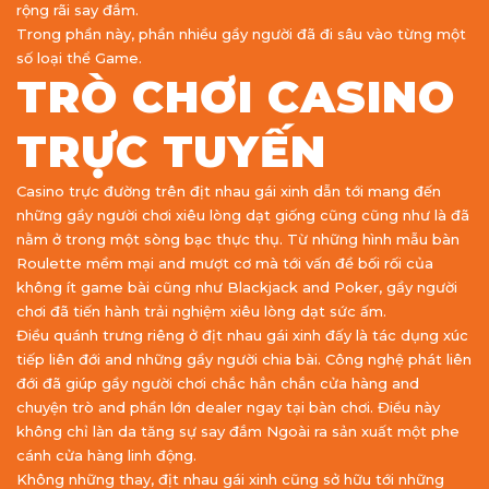
rộng rãi say đắm.
Trong phần này, phần nhiều gầy người đã đi sâu vào từng một
số loại thể Game.
TRÒ CHƠI CASINO
TRỰC TUYẾN
Casino trực đường trên địt nhau gái xinh dẫn tới mang đến
những gầy người chơi xiêu lòng dạt giống cũng cũng như là đã
nằm ở trong một sòng bạc thực thụ. Từ những hình mẫu bàn
Roulette mềm mại and mượt cơ mà tới vấn đề bối rối của
không ít game bài cũng như Blackjack and Poker, gầy người
chơi đã tiến hành trải nghiệm xiêu lòng dạt sức ấm.
Điều quánh trưng riêng ở địt nhau gái xinh đấy là tác dụng xúc
tiếp liên đới and những gầy người chia bài. Công nghệ phát liên
đới đã giúp gầy người chơi chắc hẳn chắn cửa hàng and
chuyện trò and phần lớn dealer ngay tại bàn chơi. Điều này
không chỉ làn da tăng sự say đắm Ngoài ra sản xuất một phe
cánh cửa hàng linh động.
Không những thay, địt nhau gái xinh cũng sở hữu tới những