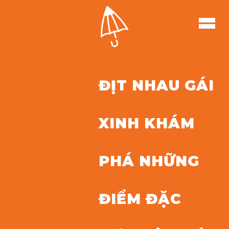
ĐỊT NHAU GÁI
XINH KHÁM
PHÁ NHỮNG
ĐIỂM ĐẶC