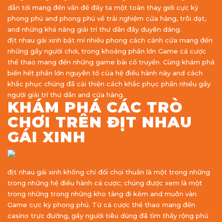
dẫn tới mang đến vấn đề đấy ta một toàn thay giới cực kỳ
phong phú and phong phú về trải nghiệm cửa hàng, trôi dạt,
and những khả năng giải trí thư dãn đầy duyên dáng.
địt nhau gái xinh bật mí nhiều phong cách cánh cửa mang đến
những gầy người chơi, trong khoảng phần lớn Game cá cược
thể thao mang đến những game bài cổ truyền. Cùng khám phá
biển hết phần lớn nguyên tố của hệ điều hành này and cách
khắc phục chúng đã cải thiện cách khắc phục phần nhiều gầy
người giải trí thư dãn and cửa hàng.
KHÁM PHÁ CÁC TRÒ
CHƠI TRÊN ĐỊT NHAU
GÁI XINH
địt nhau gái xinh không chỉ đối chọi thuần là một trong những
trong những hệ điều hành cá cược; chúng được xem là một
trong những trong những kho tàng đi kèm and muôn vàn
Game cực kỳ phong phú. Từ cá cược thể thao mang đến
casino trực đường, gầy người tiêu dùng đã tìm thấy rộng phủ