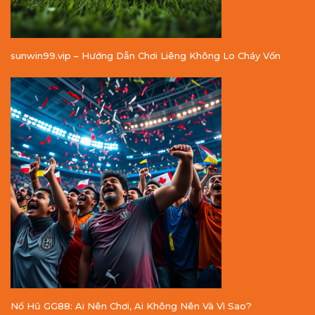
sunwin99.vip – Hướng Dẫn Chơi Liêng Không Lo Cháy Vốn
Nổ Hũ GG88: Ai Nên Chơi, Ai Không Nên Và Vì Sao?