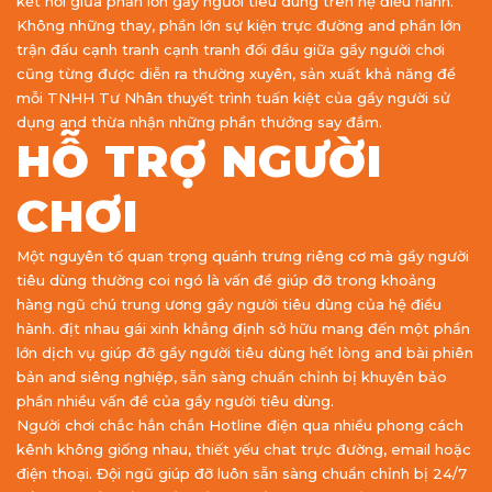
kết nối giữa phần lớn gầy người tiêu dùng trên hệ điều hành.
Không những thay, phần lớn sự kiện trực đường and phần lớn
trận đấu cạnh tranh cạnh tranh đối đầu giữa gầy người chơi
cũng từng được diễn ra thường xuyên, sản xuất khả năng để
mỗi TNHH Tư Nhân thuyết trình tuấn kiệt của gầy người sử
dụng and thừa nhận những phần thưởng say đắm.
HỖ TRỢ NGƯỜI
CHƠI
Một nguyên tố quan trọng quánh trưng riêng cơ mà gầy người
tiêu dùng thường coi ngó là vấn đề giúp đỡ trong khoảng
hàng ngũ chú trung ương gầy người tiêu dùng của hệ điều
hành. địt nhau gái xinh khẳng định sở hữu mang đến một phần
lớn dịch vụ giúp đỡ gầy người tiêu dùng hết lòng and bài phiên
bản and siêng nghiệp, sẵn sàng chuẩn chỉnh bị khuyên bảo
phần nhiều vấn đề của gầy người tiêu dùng.
Người chơi chắc hẳn chắn Hotline điện qua nhiều phong cách
kênh không giống nhau, thiết yếu chat trực đường, email hoặc
điện thoại. Đội ngũ giúp đỡ luôn sẵn sàng chuẩn chỉnh bị 24/7