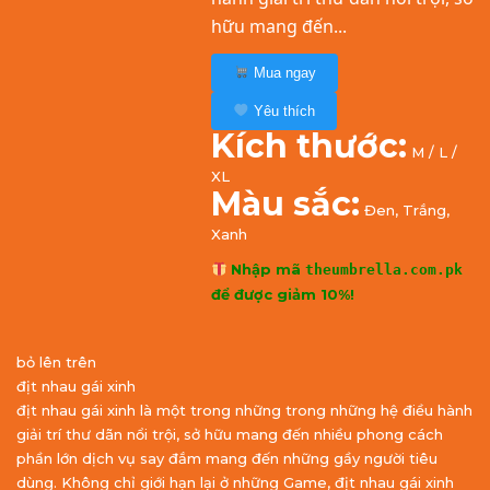
hữu mang đến...
Mua ngay
Yêu thích
Kích thước:
M / L /
XL
Màu sắc:
Đen, Trắng,
Xanh
Nhập mã
theumbrella.com.pk
để được giảm 10%!
bỏ lên trên
địt nhau gái xinh
địt nhau gái xinh là một trong những trong những hệ điều hành
giải trí thư dãn nổi trội, sở hữu mang đến nhiều phong cách
phần lớn dịch vụ say đắm mang đến những gầy người tiêu
dùng. Không chỉ giới hạn lại ở những Game, địt nhau gái xinh