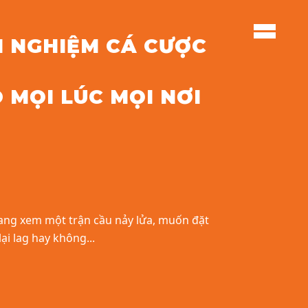
ẢI NGHIỆM CÁ CƯỢC
 MỌI LÚC MỌI NƠI
ang xem một trận cầu nảy lửa, muốn đặt
i lag hay không...