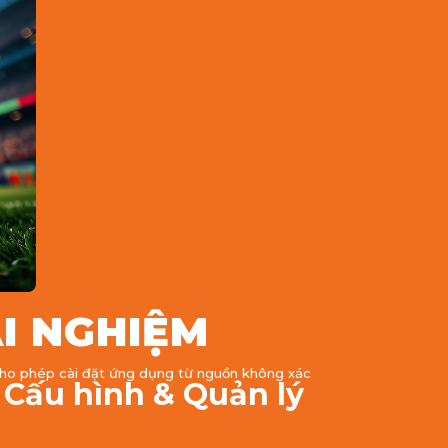
ẢI NGHIỆM
ho phép cài đặt ứng dụng từ nguồn không xác
> Cấu hình & Quản lý