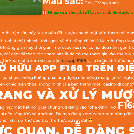
Màu sắc:
Đen, Trắng, Xanh
Nhập mã
để được g
theumbrella.com.pk
một trận cầu nảy lửa, muốn đặt cược nhanh một kèo thơm mà máy t
 thứ phải thật nhanh, thật gọn. Và đó cũng chính là lúc một ứng d
 không gian hay thời gian, mọi cuộc vui, mọi cơ hội đều nằm gọn tr
 chỉ cần vài thao tác chạm nhẹ là đã có thể tham gia vào thế giới 
g tôi khám phá xem vì sao việc
tải app F168
lại là bước khởi đầu hoà
Ở HỮU APP F168 TRÊN ĐI
àn lựa chọn, nhưng không phải ứng dụng nào cũng mang lại trải ng
iến chiếc điện thoại thông minh của bạn thành một “casino di động”
RANG VÀ XỬ LÝ MƯ
F16
lag hay mất kết nối giữa chừng khi đang vào “pha đỉnh”. Với
ai nền tảng iOS và Android. Dù bạn đang xem livestream bóng đá 
hê” khi mọi thứ đều trơn tru thực sự rất đã!
ỰC QUAN, DỄ DÀNG 