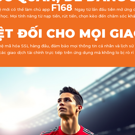
F168
ệ mới có thể làm chủ app
. Ngay từ lần đầu tiên mở ứng 
ọc. Mọi tính năng từ nạp tiền, rút tiền, chọn kèo đến chăm sóc kh
T ĐỐI CHO MỌI GIA
 mã hóa SSL hàng đầu, đảm bảo mọi thông tin cá nhân và lịch sử 
c giao dịch tài chính trực tiếp trên ứng dụng mà không lo bị rò rỉ 