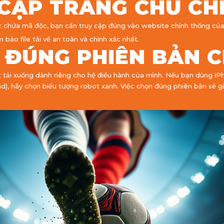
 CẬP TRANG CHỦ CH
c chứa mã độc, bạn cần truy cập đúng vào website chính thống của n
 bảo file tải về an toàn và chính xác nhất.
 ĐÚNG PHIÊN BẢN C
út tải xuống dành riêng cho hệ điều hành của mình. Nếu bạn dùng iP
, hãy chọn biểu tượng robot xanh. Việc chọn đúng phiên bản sẽ giú