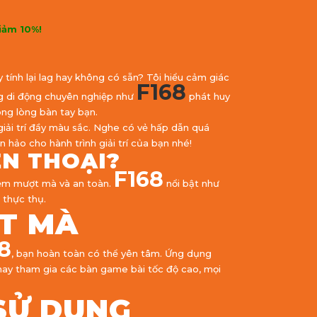
iảm 10%!
ính lại lag hay không có sẵn? Tôi hiểu cảm giác
F168
ụng di động chuyên nghiệp như
phát huy
ong lòng bàn tay bạn.
giải trí đầy màu sắc. Nghe có vẻ hấp dẫn quá
n hảo cho hành trình giải trí của bạn nhé!
ỆN THOẠI?
F168
hiệm mượt mà và an toàn.
nổi bật như
 thực thụ.
ỢT MÀ
8
, bạn hoàn toàn có thể yên tâm. Ứng dụng
hay tham gia các bàn game bài tốc độ cao, mọi
SỬ DỤNG