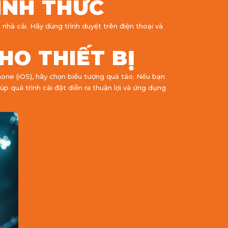
ÍNH THỨC
hà cái. Hãy dùng trình duyệt trên điện thoại và
HO THIẾT BỊ
hone (iOS), hãy chọn biểu tượng quả táo. Nếu bạn
p quá trình cài đặt diễn ra thuận lợi và ứng dụng