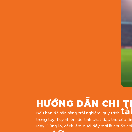
HƯỚNG DẪN CHI TI
tả
Nếu bạn đã sẵn sàng trải nghiệm, quy trình
trong tay. Tuy nhiên, do tính chất đặc thù của 
Play. Đừng lo, cách làm dưới đây mới là chuẩn ch