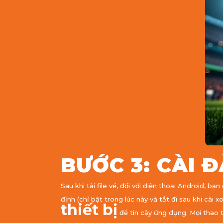
BƯỚC 3: CÀI 
Sau khi tải file về, đối với điện thoại Android, b
định (chỉ bật trong lúc này và tắt đi sau khi cài
thiết bị
để tin cậy ứng dụng. Mọi thao t