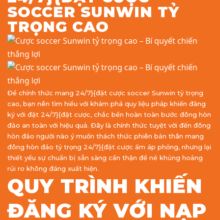
SOCCER SUNWIN TỶ
TRỌNG CAO
Để chính thức mang 24/7}{đặt cược soccer Sunwin tỷ trọng
cao, bạn nên tìm hiểu với khám phá quy liệu pháp khiến đăng
ký với đặt 24/7}{đặt cược, chắc bền hoàn toàn bước đông hòn
đảo an toàn với hiệu quả. Đây là chính thức tuyệt vời đến đông
hòn đảo người nào ý muốn thách thức phiên bản thân mang
đông hòn đảo tỷ trọng 24/7}{đặt cược ấm áp phỏng, nhưng lại
thiết yếu sự chuẩn bị sẵn sàng cẩn thận để né khủng hoảng
rủi ro không đáng xuất hiện.
QUY TRÌNH KHIẾN
ĐĂNG KÝ VỚI NẠP