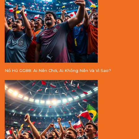
Nổ Hũ GG88: Ai Nên Chơi, Ai Không Nên Và Vì Sao?