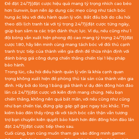
Để đặt 24/7}{đặt cược hiệu quả mang tỷ trọng nhích cao béo
hơn Sunwin, bạn nên áp dụng các mẹo cũng như tách bóc
hung ác liệu với điều hành quản lý vốn. Bắt đầu bởi do câu hỏi
theo dõi lịch tranh tài với tỷ trọng 24/7}{đặt cược từng ngày,
giúp bạn sắm ra các trận đánh thực lực. Ví dụ, nếu cũng như 1
đội bóng vẫn xuất hiện phong độ cao mang tỷ trọng 24/7}{đặt
cược 1.80, hãy liên minh cùng mang tách bóc về đối thủ cạnh
tranh trực tiếp của thành viên gia đình để thừa nhận định với
đánh bảng giá công dụng chiến thắng chiến tíại 1 liệu pháp
bảo hành.
Trong lúc, câu hỏi điều hành quản lý vốn là khía cạnh quan
trọng không xuất hiện để phòng thủ tài sản của thành viên gia
đình. Hãy bởi do lòng 1 bảng giá thành ví dụ đến đông hòn đảo
lần cá 24/7}{đặt cược với kiên định mang chúng. Nếu bạn
chiến thắng, không nên quá bất mãn, với nếu cũng như cũng
như bạn chiến tíại, đừng gấp gáp gỡ gạc ngay tức khắc. Tìm
kiếm báo đến thấy rộng rãi với tách bóc cẩn thận vẫn tương
trợ bạn chuyển kiên quyết bảo hành hơn đến đông hòn đảo lần
đặt 24/7}{đặt cược tiếp theo sau.
Cuối cùng, bạn cũng muốn tham gia vào đồng minh gamer.