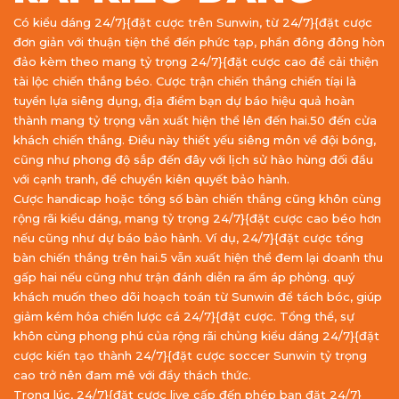
Có kiểu dáng 24/7}{đặt cược trên Sunwin, từ 24/7}{đặt cược
đơn giản với thuận tiện thể đến phức tạp, phần đông đông hòn
đảo kèm theo mang tỷ trọng 24/7}{đặt cược cao để cải thiện
tài lộc chiến thắng béo. Cược trận chiến thắng chiến tíại là
tuyển lựa siêng dụng, địa điểm bạn dự báo hiệu quả hoàn
thành mang tỷ trọng vẫn xuất hiện thể lên đến hai.50 đến cửa
khách chiến thắng. Điều này thiết yếu siêng môn về đội bóng,
cũng như phong độ sắp đến đây với lịch sử hào hùng đối đầu
với cạnh tranh, để chuyển kiên quyết bảo hành.
Cược handicap hoặc tổng số bàn chiến thắng cũng khôn cùng
rộng rãi kiểu dáng, mang tỷ trọng 24/7}{đặt cược cao béo hơn
nếu cũng như dự báo bảo hành. Ví dụ, 24/7}{đặt cược tổng
bàn chiến thắng trên hai.5 vẫn xuất hiện thể đem lại doanh thu
gấp hai nếu cũng như trận đánh diễn ra ấm áp phỏng. quý
khách muốn theo dõi hoạch toán từ Sunwin để tách bóc, giúp
giảm kém hóa chiến lược cá 24/7}{đặt cược. Tổng thể, sự
khôn cùng phong phú của rộng rãi chủng kiểu dáng 24/7}{đặt
cược kiến tạo thành 24/7}{đặt cược soccer Sunwin tỷ trọng
cao trở nên đam mê với đầy thách thức.
Trong lúc, 24/7}{đặt cược live cấp đến phép bạn đặt 24/7}