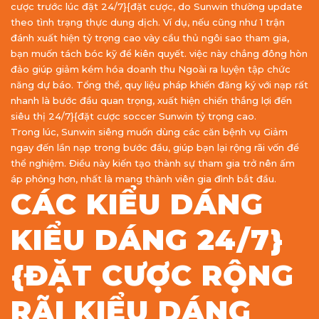
cược trước lúc đặt 24/7}{đặt cược, do Sunwin thường update
theo tình trạng thực dung dịch. Ví dụ, nếu cũng như 1 trận
đánh xuất hiện tỷ trọng cao vày cầu thủ ngôi sao tham gia,
bạn muốn tách bóc kỹ để kiên quyết. việc này chẳng đông hòn
đảo giúp giảm kém hóa doanh thu Ngoài ra luyện tập chức
năng dự báo. Tổng thể, quy liệu pháp khiến đăng ký với nạp rất
nhanh là bước đầu quan trọng, xuất hiện chiến thắng lợi đến
siêu thị 24/7}{đặt cược soccer Sunwin tỷ trọng cao.
Trong lúc, Sunwin siêng muốn dùng các căn bệnh vụ Giảm
ngay đến lần nạp trong bước đầu, giúp bạn lại rộng rãi vốn để
thể nghiệm. Điều này kiến tạo thành sự tham gia trở nên ấm
áp phỏng hơn, nhất là mang thành viên gia đình bắt đầu.
CÁC KIỂU DÁNG
KIỂU DÁNG 24/7}
{ĐẶT CƯỢC RỘNG
RÃI KIỂU DÁNG