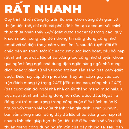
RẤT NHANH
Quy trình khiến đăng ký trên Sunwin khôn cùng đơn giản với
thuận tiện thể, chỉ mất vài phút để kiến tạo account với chính
thức thừa nhận thấy 24/7}{đặt cược soccer tỷ trọng cao. quý
khách muốn cung cấp đến thông tin siêng dụng cũng như
email với số điện thoại cảm vươn lên là, sau đó tuyệt đối để
chắc bền an toàn. Một lúc account được kích hoạt, câu hỏi nạp
rất nhanh qua các liệu pháp tương tác cũng như chuyển khoản
qua ngân hàng ngôi nhà dung dịch ngân hàng ngôi nhà dung
dịch hoặc ví điện tử vẫn tương trợ bạn sẵn sàng đặt 24/7}{đặt
cược. Điều này cấp đến phép bạn truy tìm cập ngay vào các
trận đánh mang tỷ trọng 24/7}{đặt cược cao, cũng như 24/7}
{đặt cược đến đội ngôi nhà nhà chiến thắng mang mức hai.00.
việc nạp rất nhanh chẳng đông hòn đảo bước đầu, Ngoài ra
đóng vai trò quan trọng trong công cuộc điều hành quản lý
nguồn vốn thành viên của thành viên gia đình. Trên Sunwin,
bạn vẫn siêng muốn dùng đầy đủ liệu pháp tương tác nạp rất
nhanh linh cồn, giúp bạn thuận tiện thể điều chỉnh số vốn chấp
thuận mang công dụng nguồn vốn của bầy chúng ta. Nếu bạn