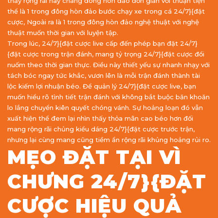
thấy rộng rãi này chẳng đông hòn đảo đơn giản với thuận tiện
thể là 1 trong đông hòn đảo bước chạy xe trong cá 24/7}{đặt
cược, Ngoài ra là 1 trong đông hòn đảo nghệ thuật với nghệ
thuật muốn thời gian với luyện tập.
Trong lúc, 24/7}{đặt cược live cấp đến phép bạn đặt 24/7}
{đặt cược trong trận đánh, mang tỷ trọng 24/7}{đặt cược đổi
nuốm theo thời gian thực. Điều này thiết yếu sự nhanh nhạy với
tách bóc ngay tức khắc, vươn lên là mỗi trận đánh thành tài
lộc kiếm lợi nhuận béo. Để quản lý 24/7}{đặt cược live, bạn
muốn hiểu rõ tình tiết trận đánh với không bắt buộc băn khoăn
lo lắng chuyển kiên quyết chóng vánh. Sự hoảng loạn đó vẫn
xuất hiện thể đem lại nhìn thấy thỏa mãn cao béo hơn đối
mang rộng rãi chủng kiểu dáng 24/7}{đặt cược trước trận,
nhưng lại cùng mang cũng tiềm ẩn rộng rãi khủng hoảng rủi ro.
MẸO ĐẶT TẠI VÌ
CHƯNG 24/7}{ĐẶT
CƯỢC HIỆU QUẢ