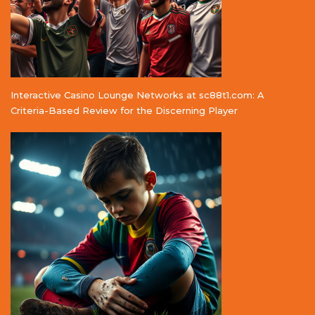
Interactive Casino Lounge Networks at sc88t1.com: A
Criteria-Based Review for the Discerning Player