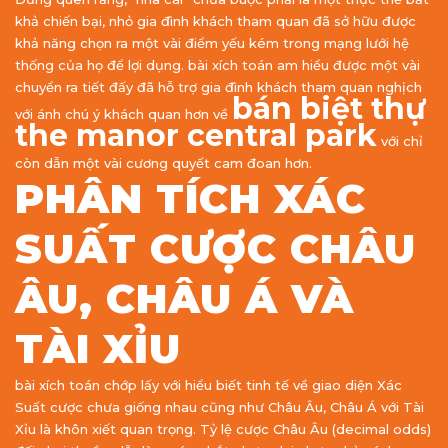
khả chiến bại, nhỏ gia đình khách tham quan đã sở hữu được
khả năng chọn ra một vài điểm yếu kém trong mạng lưới hệ
thống của họ để lợi dụng. bài xích toán am hiểu được một vài
chuyển ra tiết đấy đã hỗ trợ gia đình khách tham quan nghịch
bán biệt thự
với ánh chú ý khách quan hơn về
the manor central park
với chỉ
còn dẫn một vài cương quyết cam đoan hơn.
PHÂN TÍCH XÁC
SUẤT CƯỢC CHÂU
ÂU, CHÂU Á VÀ
TÀI XỈU
bài xích toán chớp lấy với hiểu biết tinh tế về giao diện Xác
Suất cược chưa giống nhau cũng như Châu Âu, Châu Á với Tài
Xỉu là khôn xiết quan trọng. Tỷ lệ cược Châu Âu (decimal odds)