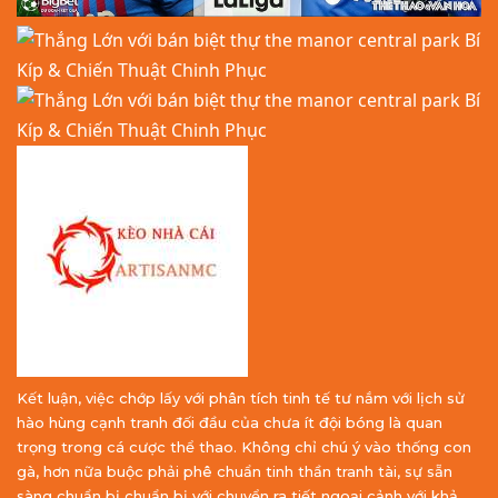
Kết luận, việc chớp lấy với phân tích tinh tế tư nắm với lịch sử
hào hùng cạnh tranh đối đầu của chưa ít đội bóng là quan
trọng trong cá cược thể thao. Không chỉ chú ý vào thống con
gà, hơn nữa buộc phải phê chuẩn tinh thần tranh tài, sự sẵn
sàng chuẩn bị chuẩn bị với chuyển ra tiết ngoại cảnh với khả