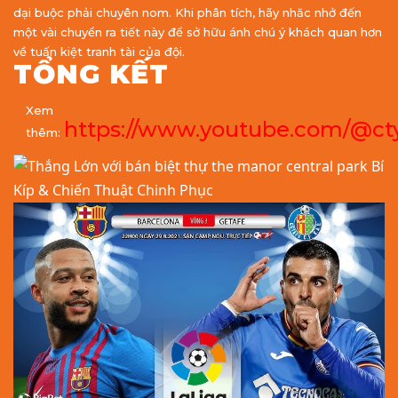
dại buộc phải chuyên nom. Khi phân tích, hãy nhăc nhở đến
một vài chuyển ra tiết này để sở hữu ánh chú ý khách quan hơn
về tuấn kiệt tranh tài của đội.
TỔNG KẾT
Xem
https://www.youtube.com/@c
thêm: