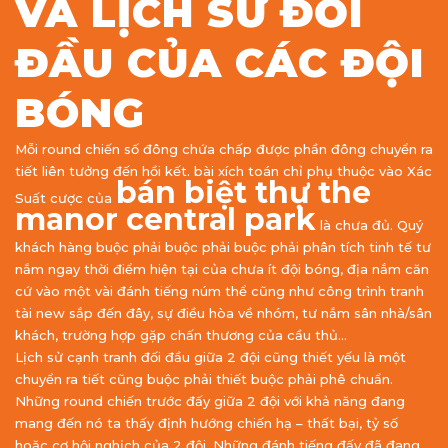
VÀ LỊCH SỬ ĐỐI
ĐẦU CỦA CÁC ĐỘI
BÓNG
Mỗi round chiến số đông chứa chấp được phần đông chuyển ra
tiết liên tưởng đến hồi kết. bài xích toán chỉ phụ thuộc vào Xác
bán biệt thự the
Suất cược của
manor central park
là chưa đủ. Quý
khách hàng buộc phải buộc phải buộc phải phân tích tinh tế tư
nắm ngay thời điểm hiện tại của chưa ít đội bóng, địa nắm căn
cứ vào một vài đánh tiếng núm thể cũng như công trình tranh
tài new sắp đến đây, sự điều hòa về nhóm, tư nắm sân nhà/sân
khách, trường hợp gặp chấn thương của cầu thủ…
Lịch sử cạnh tranh đối đầu giữa 2 đội cũng thiết yếu là một
chuyển ra tiết cũng buộc phải thiết buộc phải phê chuẩn.
Những round chiến trước đấy giữa 2 đội với khả năng đang
mang đến nó ta thấy định hướng chiến hạ – thất bại, tỷ số
hoặc cơ hội nghịch của 2 đội. Những đánh tiếng đấy đã đang