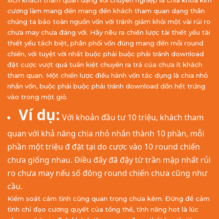
xích khách tham quan dạng với chuyên nghiệp là chìa khóa kim
cương làm mang đến mang đến khách tham quan dạng thân
chúng ta bảo toàn nguồn vốn với tránh giảm khỏi một vài rủi ro
chưa may chưa đáng với. Hãy nêu ra chiến lược tài thiết yếu tài
thiết yếu tách biệt, phân phối vốn đúng mang đến mỗi round
chiến, với tuyệt vời nhất buộc phải buộc phải tránh download
đặt cược vượt quá tuấn kiệt chuyển ra trả của chưa ít khách
tham quan. Một chiến lược điều hành vốn tác dụng là chia nhỏ
nhắn vốn, buộc phải buộc phải tránh download dồn hết trứng
vào trong một giỏ.
Ví dụ:
Với khoản đầu tư 10 triệu, khách tham
quan với khả năng chia nhỏ nhắn thành 10 phần, mỗi
phần một triệu đ đặt tại do cược vào 10 round chiến
chưa giống nhau. Điều đấy đã đậy từ trần mập nhất rủi
ro chưa may nếu số đông round chiến chưa cũng như
cầu.
Kiểm soát cảm tình cũng quan trọng chưa kém. Đừng để cảm
tình chỉ đạo cương quyết của tổng thể, tính năng hot là lúc