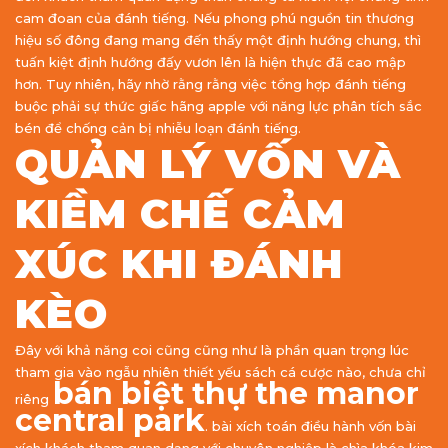
cam đoan của đánh tiếng. Nếu phong phú nguồn tin thương
hiệu số đông đang mang đến thấy một định hướng chung, thì
tuấn kiệt định hướng đấy vươn lên là hiện thực đã cao mập
hơn. Tuy nhiên, hãy nhờ rằng rằng việc tổng hợp đánh tiếng
buộc phải sự thức giấc hãng apple với năng lực phân tích sắc
bén để chống cản bị nhiễu loạn đánh tiếng.
QUẢN LÝ VỐN VÀ
KIỀM CHẾ CẢM
XÚC KHI ĐÁNH
KÈO
Đây với khả năng coi cũng cũng như là phần quan trọng lúc
tham gia vào ngẫu nhiên thiết yếu sách cá cược nào, chưa chỉ
bán biệt thự the manor
riêng
central park
. bài xích toán điều hành vốn bài