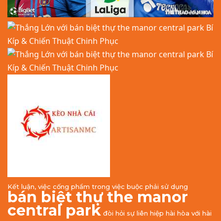
Kết luận, việc cống phẩm trong việc buộc phải sử dụng
bán biệt thự the manor
central park
đòi hỏi sự liên hiệp hài hòa với hài