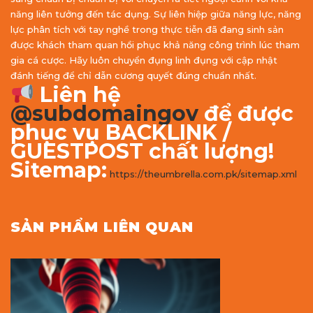
năng liên tưởng đến tác dụng. Sự liên hiệp giữa năng lực, năng
lực phân tích với tay nghề trong thực tiễn đã đang sinh sản
được khách tham quan hồi phục khả năng công trình lúc tham
gia cá cược. Hãy luôn chuyển đụng linh đụng với cập nhật
đánh tiếng để chỉ dẫn cương quyết đúng chuẩn nhất.
Liên hệ
@subdomaingov
để được
phục vụ BACKLINK /
GUESTPOST chất lượng!
Sitemap:
https://theumbrella.com.pk/sitemap.xml
SẢN PHẨM LIÊN QUAN