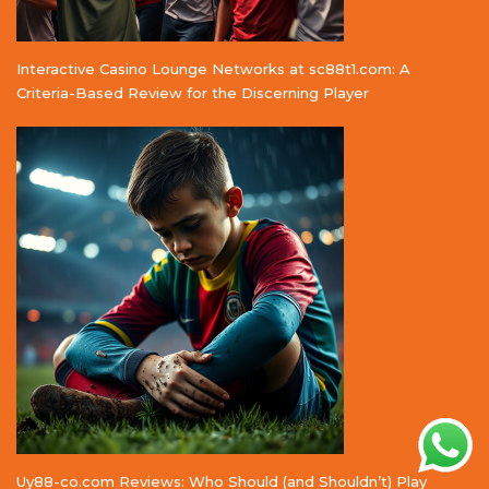
Interactive Casino Lounge Networks at sc88t1.com: A
Criteria-Based Review for the Discerning Player
Uy88-co.com Reviews: Who Should (and Shouldn’t) Play