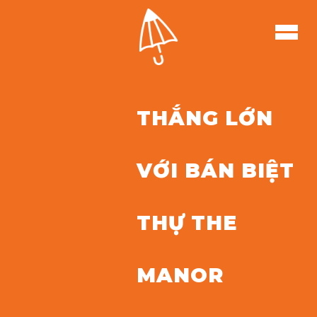
THẮNG LỚN
VỚI BÁN BIỆT
THỰ THE
MANOR