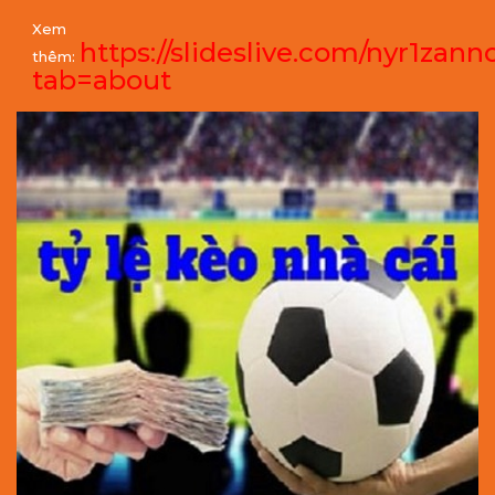
Xem
https://slideslive.com/nyr1zann
thêm:
tab=about