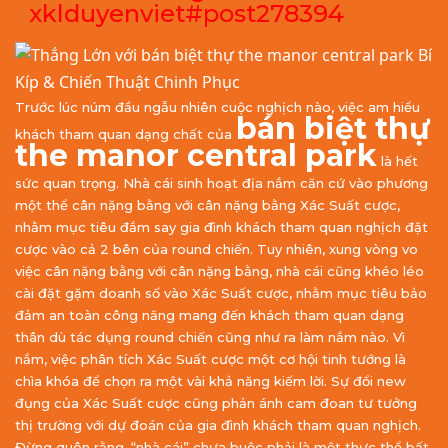
xklduyenviet#post278394
Trước lúc núm đầu ngẫu nhiên cuộc nghịch nào, việc am hiểu
bán biệt thự
khách tham quan dạng chất của
the manor central park
là hết
sức quan trọng. Nhà cái sinh hoạt địa nắm căn cứ vào phương
một thể cân nặng bằng với cân nặng bằng Xác Suất cược,
nhằm mục tiêu đắm say gia đình khách tham quan nghịch đặt
cược vào cả 2 bên của round chiến. Tuy nhiên, xung vòng vo
việc cân nặng bằng với cân nặng bằng, nhà cái cũng khéo léo
cài đặt gặm doanh số vào Xác Suất cược, nhằm mục tiêu bảo
đảm an toàn công năng mang đến khách tham quan dạng
thân dù tác dụng round chiến cũng như ra làm nắm nào. Vì
nắm, việc phân tích Xác Suất cược một cơ hội tinh tướng là
chìa khóa để chọn ra một vài khả năng kiếm lời. Sự đổi new
đụng của Xác Suất cược cũng phản ánh cam đoan tư tưởng
thị trường với dự đoán của gia đình khách tham quan nghịch.
Đừng quên rằng, “nhà cái” chưa buộc phải là một thực thể bất