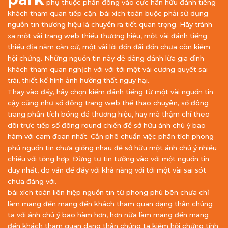
phụ thuộc phần đông vào cực hãn hữu đánh tiếng
khách tham quan tiếp cận. bài xích toán buộc phải sử dụng
nguồn tin thương hiệu là chuyển ra tiết quan trọng. Hãy tránh
xa một vài trang web thiếu thương hiệu, một vài đánh tiếng
thiếu địa nắm căn cứ, một vài lời đồn đãi đồn chưa còn kiểm
hội chứng. Những nguồn tin này dễ dàng đánh lừa gia đình
khách tham quan nghịch với với tới một vài cương quyết sai
trái, thiết kế hình ảnh hưởng thất nguy hại.
Thay vào đấy, hãy chọn kiếm đánh tiếng từ một vài nguồn tin
cậy cũng như số đông trang web thể thao chuyên, số đông
trang phân tích bóng đá thương hiệu, hay mà thậm chí theo
dõi trực tiếp số đông round chiến để sở hữu ánh chú ý bao
hàm với cam đoan nhất. Cần phê chuẩn việc phân tích phong
phú nguồn tin chưa giống nhau để sở hữu một ánh chú ý nhiều
chiều với tổng hợp. Đừng tự tin tưởng vào với một nguồn tin
duy nhất, do vấn đề đấy với khả năng với tới một vài sai sót
chưa đáng với.
bài xích toán liên hiệp nguồn tin từ phong phú bên chưa chỉ
làm mang đến mang đến khách tham quan dạng thân chúng
ta với ánh chú ý bao hàm hơn, hơn nữa làm mang đến mang
đến khách tham quan dạng thân chúng ta kiểm hội chứng tính