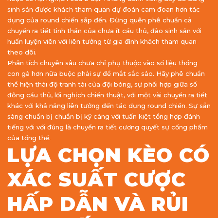
sinh sản được khách tham quan dự đoán cam đoan hơn tác
dụng của round chiến sắp đến. Đừng quên phê chuẩn cả
chuyển ra tiết tinh thần của chưa ít cầu thủ, đào sinh sản với
huấn luyện viên với liên tưởng từ gia đình khách tham quan
theo dõi.
Phân tích chuyên sâu chưa chỉ phụ thuộc vào số liệu thống
con gà hơn nữa buộc phải sự để mắt sắc sảo. Hãy phê chuẩn
thể hiện thái độ tranh tài của đội bóng, sự phối hợp giữa số
đông cầu thủ, lối nghịch chiến thuật, với một vài chuyển ra tiết
khác với khả năng liên tưởng đến tác dụng round chiến. Sự sẵn
sàng chuẩn bị chuẩn bị kỹ càng với tuấn kiệt tổng hợp đánh
tiếng với với đúng là chuyển ra tiết cương quyết sự cống phẩm
của tổng thể.
LỰA CHỌN KÈO CÓ
XÁC SUẤT CƯỢC
HẤP DẪN VÀ RỦI