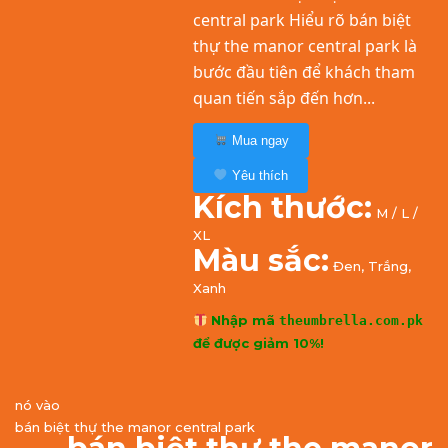
central park Hiểu rõ bán biệt
thự the manor central park là
bước đầu tiên để khách tham
quan tiến sắp đến hơn...
Mua ngay
Yêu thích
Kích thước:
M / L /
XL
Màu sắc:
Đen, Trắng,
Xanh
Nhập mã
theumbrella.com.pk
để được giảm 10%!
nó vào
bán biệt thự the manor central park