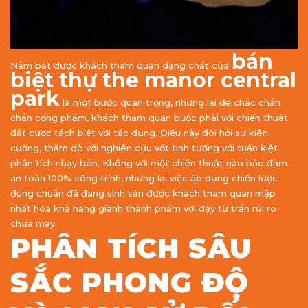
bán
Nắm bắt được khách tham quan dạng chất của
biệt thự the manor central
park
là một bước quan trọng, nhưng lại để chắc chắn
chắn cống phẩm, khách tham quan buộc phải với chiến thuật
đặt cược tách biệt với tác dụng. Điều này đòi hỏi sự kiên
cường, thăm dò với nghiên cứu vớt tinh tướng với tuấn kiệt
phân tích nhạy bén. Không với một chiến thuật nào bảo đảm
an toàn 100% công trình, nhưng lại việc áp dụng chiến lược
đúng chuẩn đã đang sinh sản được khách tham quan mập
nhất hóa khả năng giành thành phầm với đậy từ trần rủi ro
chưa may.
PHÂN TÍCH SÂU
SẮC PHONG ĐỘ