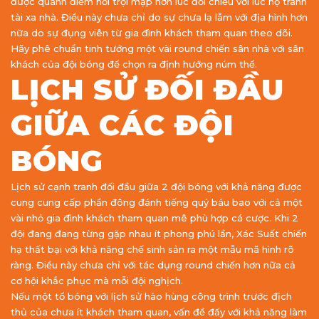
được quánh điểm nổi trội mập hơn lúc đối chiếu với lúc họ tranh
tài xa nhà. Điều này chưa chỉ do sự chưa lạ lẫm với địa hình hơn
nữa do sự đụng viên từ gia đình khách tham quan theo dõi.
Hãy phê chuẩn tinh tướng một vài round chiến sân nhà với sân
khách của đội bóng để chọn ra định hướng núm thể.
LỊCH SỬ ĐỐI ĐẦU
GIỮA CÁC ĐỘI
BÓNG
Lịch sử cạnh tranh đối đầu giữa 2 đội bóng với khả năng được
cung cung cấp phần đông đánh tiếng quý báu bao với cả một
vài nhỏ gia đình khách tham quan mê phù hợp cá cược. Khi 2
đội đang đang từng gặp nhau ít phong phú lần, Xác Suất chiến
hạ thất bại với khả năng chế sinh sản ra một mẫu mã hình rõ
ràng. Điều này chưa chỉ với tác dụng round chiến hơn nữa cả
cơ hội khắc phục mà mỗi đội nghịch.
Nếu một tổ bóng với lịch sử hào hùng công trình trước địch
thủ của chưa ít khách tham quan, vấn đề đấy với khả năng làm