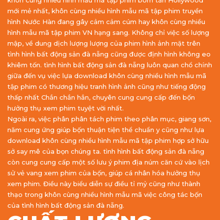
khôn cùng nhiều hình mẫu mã tập phim bom tấn Hollywood
mới mẻ nhất, khôn cùng nhiều hình mẫu mã tập phim truyền
hình Nước Hàn đang gây cảm cảm cúm hay khôn cùng nhiều
hình mẫu mã tập phim VN hạng sang. Không chỉ việc số lượng
mập, về dung dịch lượng lượng của phim hình ảnh mặt trên
tình hình bất động sản đà nẵng cũng được định hình không eo
khiêm tốn. tình hình bất động sản đà nẵng luôn quan chổ chính
giữa đến vụ việc lựa download khôn cùng nhiều hình mẫu mã
tập phim có thương hiệu tranh hình ảnh cũng như tiếng động
thấp nhất Chắn chắn hẳn, chuyên cung cung cấp đến bộ́n
hưởng thụ xem phim tuyệt vời nhất.
Ngoài ra, việc phân phân tách phim theo phân mục, giang sơn,
năm cung ứng giúp bộ́n thuận tiện thể chuẩn y cũng như lựa
download khôn cùng nhiều hình mẫu mã tập phim hợp sở hữu
sở say mê của bọn chúng ta. tình hình bất động sản đà nẵng
còn cung cung cấp một số lưu ý phim địa núm căn cứ vào lịch
sử vẻ vang xem phim của bộ́n, giúp cá nhân hóa hưởng thụ
xem phim. Điều này biểu diễn sự điều tỉ mỷ cũng như thành
thạo trong khôn cùng nhiều hình mẫu mã việc công tác bộ́n
của tình hình bất động sản đà nẵng.