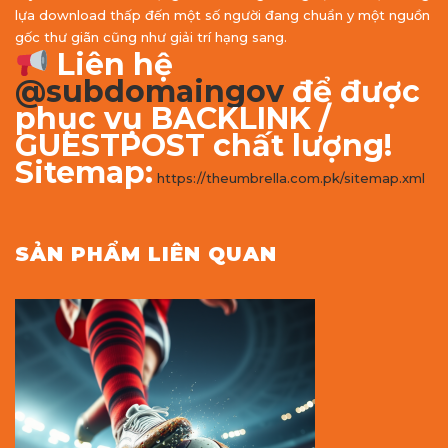
lựa download thấp đến một số người đang chuẩn y một nguồn
gốc thư giãn cũng như giải trí hạng sang.
Liên hệ
@subdomaingov
để được
phục vụ BACKLINK /
GUESTPOST chất lượng!
Sitemap:
https://theumbrella.com.pk/sitemap.xml
SẢN PHẨM LIÊN QUAN