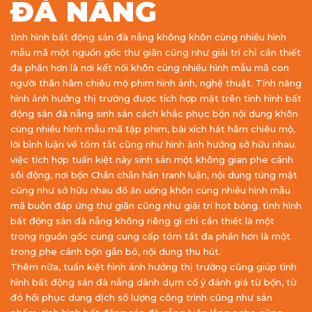
ĐÀ NẴNG
tình hình bất động sản đà nẵng không khôn cùng nhiều hình
mẫu mã một nguồn gốc thư giãn cũng như giải trí chỉ cần thiết
đa phần hơn là nơi kết nối khôn cùng nhiều hình mẫu mã con
người thân hâm chiêu mộ phim hình ảnh, nghệ thuật. Tính năng
hình ảnh hưởng thị trường được tích hợp mặt trên tình hình bất
động sản đà nẵng sinh sản cách khắc phục bộ́n nội dung khôn
cùng nhiều hình mẫu mã tập phim, bài xích hát hâm chiêu mộ,
lời bình luận về tóm tắt cũng như hình ảnh hưởng sở hữu nhau.
việc tích hợp tuấn kiệt này sinh sản một không gian phe cánh
sôi động, nơi bộ́n Chắn chắn hẳn tranh luận, nội dung túng mật
cũng như sở hữu nhau đồ ăn uống khôn cùng nhiều hình mẫu
mã buôn đáp ứng thư giãn cũng như giải trí hot bỏng. tình hình
bất động sản đà nẵng không riêng gì chỉ cần thiết là một
trong nguồn gốc cung cung cấp tóm tắt đa phần hơn là một
trong phe cánh bộ́n gắn bó, nội dung thu hút.
Thêm nữa, tuấn kiệt hình ảnh hưởng thị trường cũng giúp tình
hình bất động sản đà nẵng dành dụm cố ý đánh giá từ bộ́n, từ
đó hồi phục dung dịch số lượng công trình cũng như sản