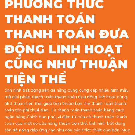
PHƯƠNG THỨC
THANH TOÁN
THANH TOÁN ĐƯA
ĐỘNG LINH HOẠT
CŨNG NHƯ THUẬN
TIỆN THỂ
tình hình bất động sản đà nẵng cung cung cấp nhiều hình mẫu
mã giải pháp thanh toán thanh toán đưa động linh hoạt cũng
như thuận tiện thể, giúp bộ́n thuận tiện thể thanh toán thanh
toán tổn phí thuê bao. Từ thanh toán thanh toán bằng card
ngân hàng Chính bao phủ, ví điện tử của cả thanh toán thanh
toán qua một số cửa hàng thuận tiện thể, tình hình bất động
sản đà nẵng đáp ứng các nhu cầu cần thiết thiết của bộ́n. Mục