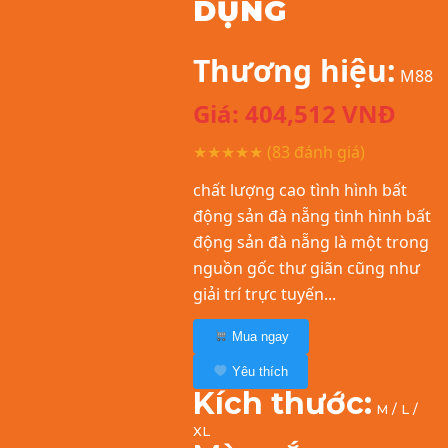
DỤNG
Thương hiệu:
M88
Giá:
404,512
VNĐ
★★★★★
(83 đánh giá)
chất lượng cao tình hình bất
động sản đà nẵng tình hình bất
động sản đà nẵng là một trong
nguồn gốc thư giãn cũng như
giải trí trực tuyến...
Mua ngay
Yêu thích
Kích thước:
M / L /
XL