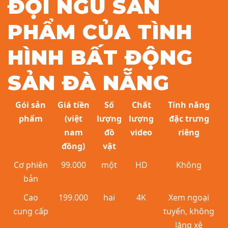
ĐỘI NGŨ SẢN
PHẨM CỦA TÌNH
HÌNH BẤT ĐỘNG
SẢN ĐÀ NẴNG
Gói sản
Giá tiền
Số
Chất
Tính năng
phẩm
(việt
lượng
lượng
đặc trưng
nam
đồ
video
riêng
đồng)
vật
Cơ phiên
99.000
một
HD
Không
bản
Cao
199.000
hai
4K
Xem ngoại
cung cấp
tuyến, không
lăng xê