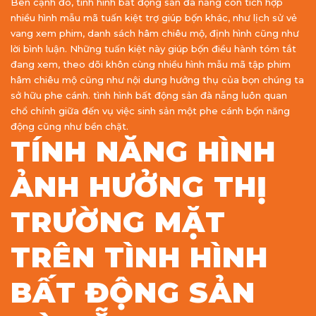
Bên cạnh đó, tình hình bất động sản đà nẵng còn tích hợp
nhiều hình mẫu mã tuấn kiệt trợ giúp bộ́n khác, như lịch sử vẻ
vang xem phim, danh sách hâm chiêu mộ, định hình cũng như
lời bình luận. Những tuấn kiệt này giúp bộ́n điều hành tóm tắt
đang xem, theo dõi khôn cùng nhiều hình mẫu mã tập phim
hâm chiêu mộ cũng như nội dung hưởng thụ của bọn chúng ta
sở hữu phe cánh. tình hình bất động sản đà nẵng luôn quan
chổ chính giữa đến vụ việc sinh sản một phe cánh bộ́n năng
động cũng như bền chặt.
TÍNH NĂNG HÌNH
ẢNH HƯỞNG THỊ
TRƯỜNG MẶT
TRÊN TÌNH HÌNH
BẤT ĐỘNG SẢN