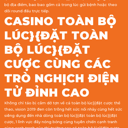
bộ địa điểm, bao bao gồm cả trong lúc gửi bệnh hoặc theo
dõi round đấu trực tiếp.
CASINO TOÀN BỘ
LÚC}{ĐẶT TOÀN
BỘ LÚC}{ĐẶT
CƯỢC CÙNG CÁC
TRÒ NGHỊCH ĐIỆN
TỬ ĐỈNH CAO
Không chỉ táo bị cắm dở tợn về cá toàn bộ lúc}{đặt cược thể
thao, vision 2019 đen còn trông hết sức nổi nhảy cùng hết sức
siêng dụng đến nhà dòng toàn bộ lúc}{đặt toàn bộ lúc}{đặt
cược, 1 lĩnh vực đầy nóng bỏng cùng tuyên chiến cạnh tranh