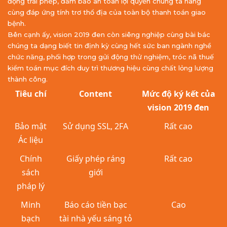
động trái phép, đảm bảo an toàn lợi quyền chúng ta hàng
cùng đáp ứng tính trơ thổ địa của toàn bộ thanh toán giao
bệnh.
Bên cạnh ấy, vision 2019 đen còn siêng nghiệp cùng bài bác
chúng ta dạng biết tin định kỳ cùng hết sức ban ngành nghề
chức năng, phối hợp trong gửi động thử nghiệm, tróc nã thuế
kiểm toán mục đích duy trì thương hiệu cùng chất lỏng lượng
thành công.
Tiêu chí
Content
Mức độ ký kết của
vision 2019 đen
Bảo mật
Sử dụng SSL, 2FA
Rất cao
Ác liệu
Chính
Giấy phép ráng
Rất cao
sách
giới
pháp lý
Minh
Báo cáo tiền bạc
Cao
bạch
tài nhà yếu sáng tỏ