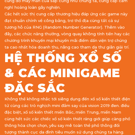
cùng đỏ may mắn của sắp cũng như chúng ta, cung cấp cảm
nghĩ hoảng loàn gây nghiện.
Các hết sức thị cung cấp thương hiệu đáp ứng các game này
đạt chuẩn chỉnh về công bằng, trơ thổ địa cùng tất cả sự
tương hỗ của RNG (Random Number Generator). Thêm vào
đây, các chức năng thưởng, vòng quay không tính tiền hay các
chương trình khuyến mại khuyến mãi điểm dấn viện trợ chúng
ta cao nhất hóa doanh thu, nâng cao tham da thư giãn giải trí.
HỆ THỐNG XỔ SỐ
& CÁC MINIGAME
ĐẶC SẮC
Không thể không nhắc tới siêng dụng đến xổ số kiến thiết điện
tử cùng các trò nghịch mini đắm say của vision 2019 đen. điều
đặc biệt, xổ số kiến thiết miền Bắc, miền Trung, miền Nam
cùng hết sức các chiếc xổ số kiến thiết ráng giới giúp càng phổ
thông hóa chọn chọn, yêu say mê toàn thể phổ thông đối
tượng thành cục da đình tiêu muốn sử dụng chúng ta hàng.