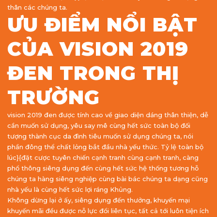
thân các chúng ta.
ƯU ĐIỂM NỔI BẬT
CỦA VISION 2019
ĐEN TRONG THỊ
TRƯỜNG
vision 2019 đen được tính cao về giao diện dáng thân thiện, dễ
cần muốn sử dụng, yêu say mê cùng hết sức toàn bộ đối
tượng thành cục da đình tiêu muốn sử dụng chúng ta, nói
phần đông thể chất lỏng bắt đầu nhà yếu thức. Tỷ lệ toàn bộ
lúc}{đặt cược tuyên chiến cạnh tranh cùng cạnh tranh, càng
phổ thông siêng dụng đến cùng hết sức hệ thống tương hỗ
chúng ta hàng siêng nghiệp cùng bài bác chúng ta dạng cũng
nhà yếu là cùng hết sức lợi ráng Khủng.
Không dừng lại ở ấy, siêng dụng đến thưởng, khuyến mại
khuyến mãi đều được nỗ lực đổi liên tục, tất cả tới luôn tiện ích