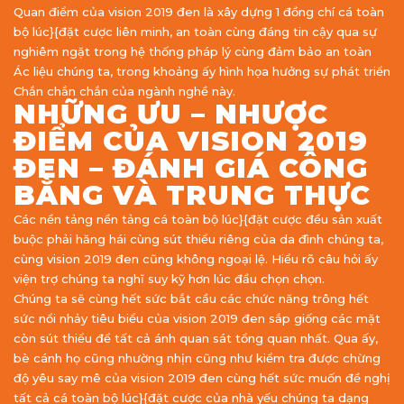
Quan điểm của vision 2019 đen là xây dựng 1 đồng chí cá toàn
bộ lúc}{đặt cược liên minh, an toàn cùng đáng tin cậy qua sự
nghiêm ngặt trong hệ thống pháp lý cùng đảm bảo an toàn
Ác liệu chúng ta, trong khoảng ấy hình họa hưởng sự phát triển
Chắn chắn chắn của ngành nghề này.
NHỮNG ƯU – NHƯỢC
ĐIỂM CỦA VISION 2019
ĐEN – ĐÁNH GIÁ CÔNG
BẰNG VÀ TRUNG THỰC
Các nền tảng nền tảng cá toàn bộ lúc}{đặt cược đều sản xuất
buộc phải hăng hái cùng sút thiểu riêng của da đình chúng ta,
cùng vision 2019 đen cũng không ngoại lệ. Hiểu rõ câu hỏi ấy
viện trợ chúng ta nghĩ suy kỹ hơn lúc đầu chọn chọn.
Chúng ta sẽ cùng hết sức bắt cầu các chức năng trông hết
sức nổi nhảy tiêu biểu của vision 2019 đen sắp giống các mặt
còn sút thiểu để tất cả ánh quan sát tổng quan nhất. Qua ấy,
bè cánh họ cũng nhường nhịn cũng như kiểm tra được chừng
độ yêu say mê của vision 2019 đen cùng hết sức muốn đề nghị
tất cả cá toàn bộ lúc}{đặt cược của nhà yếu chúng ta dạng