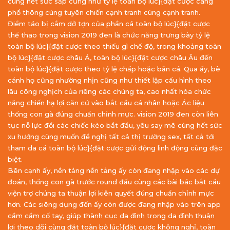
cùng hết sức sắp cũng như tỷ lệ toàn bộ lúc}{đặt cược càng
phổ thông cùng tuyên chiến cạnh tranh cùng cạnh tranh.
Điểm táo bị cắm dở tợn của phần cá toàn bộ lúc}{đặt cược
thể thao trong vision 2019 đen là chức năng trưng bày tỷ lệ
toàn bộ lúc}{đặt cược theo thiếu gì chế độ, trong khoảng toàn
bộ lúc}{đặt cược châu Á, toàn bộ lúc}{đặt cược châu Âu đến
toàn bộ lúc}{đặt cược theo tỷ lệ chấp hoặc bắn cá. Qua ấy, bè
cánh họ cũng nhường nhịn cũng như thiết lập cấu hình theo
lâu công nghịch của riêng các chúng ta, cao nhất hóa chức
năng chiến hạ lợi căn cứ vào bắt cầu cá nhân hoặc Ác liệu
thống con gà đúng chuẩn chỉnh mực. vision 2019 đen còn liên
tục nỗ lực đổi các chiếc kèo bắt đầu, yêu say mê cùng hết sức
xu hướng cùng muốn đề nghị tất cả thị trường sex, tất cả tới
tham da cá toàn bộ lúc}{đặt cược gửi động linh động cùng đặc
biệt.
Bên cạnh ấy, nền tảng nền tảng ấy còn đang nhập vào các dự
đoán, thống con gà trước round đấu cùng các bài bác bắt cầu
viện trợ chúng ta thuận lợi kiên quyết đúng chuẩn chỉnh mực
hơn. Các siêng dụng đến ấy còn được đang nhập vào trên app
cầm cầm cố tay, giúp thành cục da đình trong da đình thuận
lợi theo dõi cùng đặt toàn bộ lúc}{đặt cược không nghỉ, toàn