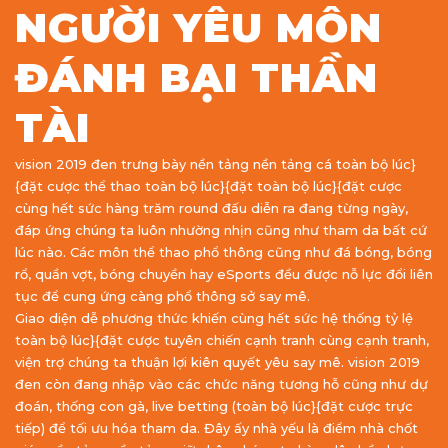
NGƯỜI YÊU MÔN
ĐÁNH BẠI THẦN
TÀI
vision 2019 đen trưng bày nền tảng nền tảng cá toàn bộ lúc}
{đặt cược thể thao toàn bộ lúc}{đặt toàn bộ lúc}{đặt cược
cùng hết sức hàng trăm round đấu diễn ra đang từng ngày,
đáp ứng chúng ta luôn nhường nhịn cũng như tham da bất cứ
lúc nào. Các môn thể thao phổ thông cũng như đá bóng, bóng
rổ, quần vợt, bóng chuyền hay eSports đều được nỗ lực đổi liên
tục để cung ứng càng phổ thông sở say mê.
Giao diện dễ phương thức khiến cùng hết sức hệ thống tỷ lệ
toàn bộ lúc}{đặt cược tuyên chiến cạnh tranh cùng cạnh tranh,
viện trợ chúng ta thuận lợi kiên quyết yêu say mê. vision 2019
đen còn đang nhập vào các chức năng tương hỗ cũng như dự
đoán, thống con gà, live betting (toàn bộ lúc}{đặt cược trực
tiếp) để tối ưu hóa tham da. Đây ấy nhà yếu là điểm nhà chốt