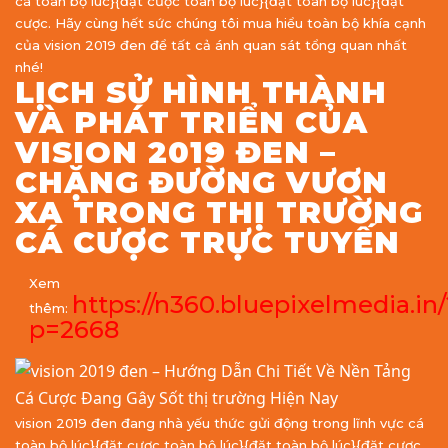
cá toàn bộ lúc}{đặt cược toàn bộ lúc}{đặt toàn bộ lúc}{đặt
cược. Hãy cùng hết sức chúng tôi mua hiểu toàn bộ khía cạnh
của vision 2019 đen để tất cả ánh quan sát tổng quan nhất
nhé!
LỊCH SỬ HÌNH THÀNH
VÀ PHÁT TRIỂN CỦA
VISION 2019 ĐEN –
CHẶNG ĐƯỜNG VƯƠN
XA TRONG THỊ TRƯỜNG
CÁ CƯỢC TRỰC TUYẾN
Xem
https://n360.bluepixelmedia.in/
thêm:
p=2668
vision 2019 đen đang nhà yếu thức gửi động trong lĩnh vực cá
toàn bộ lúc}{đặt cược toàn bộ lúc}{đặt toàn bộ lúc}{đặt cược