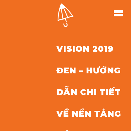
VISION 2019
ĐEN – HƯỚNG
DẪN CHI TIẾT
VỀ NỀN TẢNG