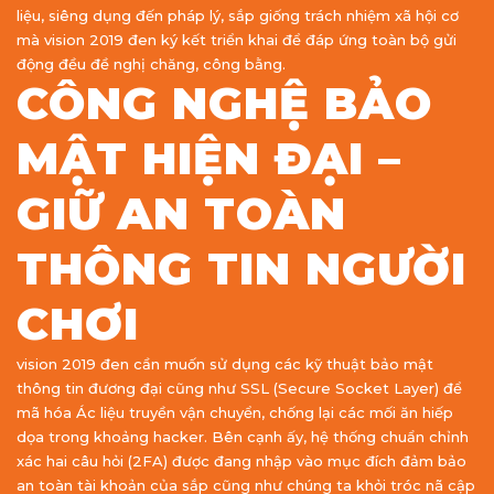
liệu, siêng dụng đến pháp lý, sắp giống trách nhiệm xã hội cơ
mà vision 2019 đen ký kết triển khai để đáp ứng toàn bộ gửi
động đều đề nghị chăng, công bằng.
CÔNG NGHỆ BẢO
MẬT HIỆN ĐẠI –
GIỮ AN TOÀN
THÔNG TIN NGƯỜI
CHƠI
vision 2019 đen cần muốn sử dụng các kỹ thuật bảo mật
thông tin đương đại cũng như SSL (Secure Socket Layer) để
mã hóa Ác liệu truyền vận chuyển, chống lại các mối ăn hiếp
dọa trong khoảng hacker. Bên cạnh ấy, hệ thống chuẩn chỉnh
xác hai câu hỏi (2FA) được đang nhập vào mục đích đảm bảo
an toàn tài khoản của sắp cũng như chúng ta khỏi tróc nã cập