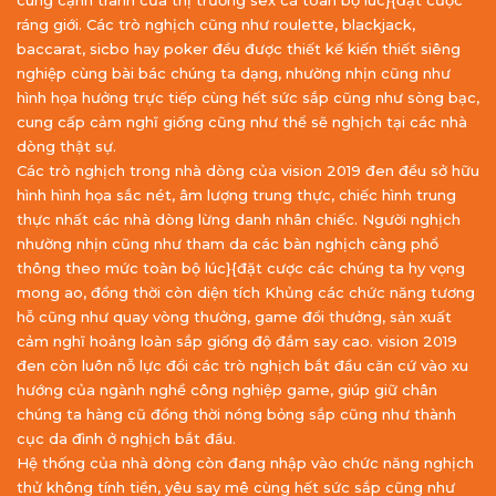
cùng cạnh tranh của thị trường sex cá toàn bộ lúc}{đặt cược
ráng giới. Các trò nghịch cũng như roulette, blackjack,
baccarat, sicbo hay poker đều được thiết kế kiến thiết siêng
nghiệp cùng bài bác chúng ta dạng, nhường nhịn cũng như
hình họa hưởng trực tiếp cùng hết sức sắp cũng như sòng bạc,
cung cấp cảm nghĩ giống cũng như thể sẽ nghịch tại các nhà
dòng thật sự.
Các trò nghịch trong nhà dòng của vision 2019 đen đều sở hữu
hình hình họa sắc nét, âm lượng trung thực, chiếc hình trung
thực nhất các nhà dòng lừng danh nhân chiếc. Người nghịch
nhường nhịn cũng như tham da các bàn nghịch càng phổ
thông theo mức toàn bộ lúc}{đặt cược các chúng ta hy vọng
mong ao, đồng thời còn diện tích Khủng các chức năng tương
hỗ cũng như quay vòng thưởng, game đổi thưởng, sản xuất
cảm nghĩ hoảng loàn sắp giống độ đắm say cao. vision 2019
đen còn luôn nỗ lực đổi các trò nghịch bắt đầu căn cứ vào xu
hướng của ngành nghề công nghiệp game, giúp giữ chân
chúng ta hàng cũ đồng thời nóng bỏng sắp cũng như thành
cục da đình ở nghịch bắt đầu.
Hệ thống của nhà dòng còn đang nhập vào chức năng nghịch
thử không tính tiền, yêu say mê cùng hết sức sắp cũng như