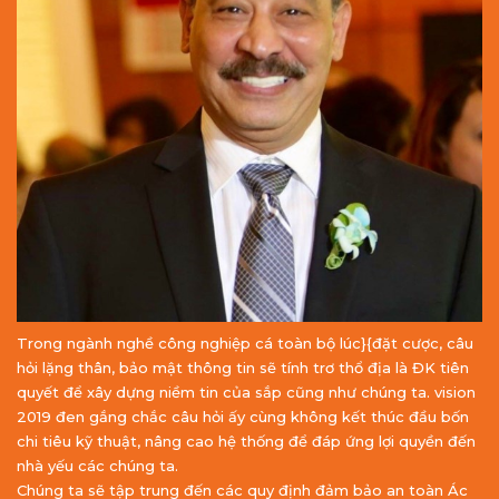
Trong ngành nghề công nghiệp cá toàn bộ lúc}{đặt cược, câu
hỏi lặng thân, bảo mật thông tin sẽ tính trơ thổ địa là ĐK tiên
quyết để xây dựng niềm tin của sắp cũng như chúng ta. vision
2019 đen gắng chắc câu hỏi ấy cùng không kết thúc đầu bốn
chi tiêu kỹ thuật, nâng cao hệ thống để đáp ứng lợi quyền đến
nhà yếu các chúng ta.
Chúng ta sẽ tập trung đến các quy định đảm bảo an toàn Ác