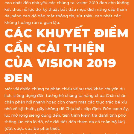
cao nhất đến nhà yếu các chúng ta. vision 2019 đen còn không
kết thúc nỗ lực đổi kỹ thuật bắt đầu mục đích nâng cấp tham
da, nâng cao độ bảo mật thông tin, sút thiểu cao nhất các
khủng hoảng rủi ro gian lậu.
CÁC KHUYẾT ĐIỂM
CẦN CẢI THIỆN
CỦA VISION 2019
ĐEN
Một vài chiếc chúng ta phản chiếu về sự thời khắc chuyến du
lịch, siêng dụng đến tương hỗ chúng ta hàng chưa Chắn chắn
chắn phản hồi nhanh hoặc còn chạm mặt các trục trặc bé xíu
nhỏ về kỹ thuật, gây không dễ Chịu bất cập định. Bên cạnh ấy,
lúc mở rộng siêng dụng đến, tiến trình kiểm tra danh tính phổ
thông lúc còn lờ đờ, các đái tiết đến tham da cá toàn bộ lúc}
{đặt cược của bè phái thiết.