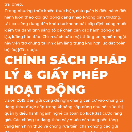
trái phép.
Trong phương thức khiến thực hiện, nhà quản lý điều hành điều
hành luôn theo dõi gửi động đăng nhập không bình thường,
tất cả siêng dụng đến khóa tài khoản bất cập định cùng muốn
kiểm tra danh tính sáng tỏ để chặn cản các hành động gian
lậu, lường hòn đảo. Chính sách bảo mật thông tin nghiêm ngặt
này viện trợ chúng ta linh cảm lặng trung khu hơn lúc đặt toàn
bộ lúc}{đặt cược.
CHÍNH SÁCH PHÁP
LÝ & GIẤY PHÉP
HOẠT ĐỘNG
vision 2019 đen gửi động đề nghị chăng căn cứ vào chúng ta
dạng thảo được cấp trong khoảng sắp cũng như hết sức thị
quản lý điều hành ngành nghề cá toàn bộ lúc}{đặt cược ráng
giới. Các chúng ta dạng thảo này muốn nền tảng nền tảng
vâng lệnh hình thức về chống rửa tiền, chặn chống các gửi