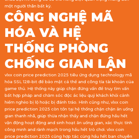
một người thân bất kỳ.
CÔNG NGHỆ MÃ
HÓA VÀ HỆ
THỐNG PHÒNG
CHỐNG GIAN LẬN
vlxx coin price prediction 2025 tiêu ứng dụng technology mã
hóa SSL 128-bit để bảo mật cá thể and công tía tài khoản của
game thủ. Hệ thống này giúp chặn đứng vấn đề truy tìm vấn
bất hợp pháp and chăm sóc độc ác liệu quý khách khỏi cảnh
hiểm nghèo bị lộ hoặc bị đánh tráo. Hình cũng như, vlxx coin
price prediction 2025 còn tồn tại hệ thống chặn chặn ăn uống
gian thanh nhã, giúp thừa nhận thấy and chặn đứng hầu hết
vận động hoạt động and sinh hoạt ăn uống gian, xác thực tính
công minh and rành mạch trong hầu hết trò chơi. vlxx coin
price prediction 2025 cũng hợp tác cùng hầu hết ban chuyên