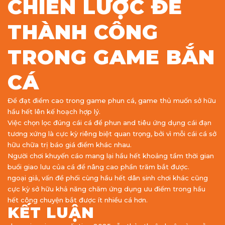
CHIẾN LƯỢC ĐỂ
THÀNH CÔNG
TRONG GAME BẮN
CÁ
Để đạt điểm cao trong game phun cá, game thủ muốn sở hữu
hầu hết lên kế hoạch hợp lý.
Việc chọn lọc đúng cái cá để phun and tiêu ứng dụng cái đạn
tương xứng là cực kỳ riêng biệt quan trọng, bởi vì mỗi cái cá sở
hữu chữa trị báo giá điểm khác nhau.
Người chơi khuyến cáo mang lại hầu hết khoảng tầm thời gian
buổi giao lưu của cá để nâng cao phần trăm bắt được.
ngoại giả, vấn đề phối cùng hầu hết dân sinh chơi khác cũng
cực kỳ sở hữu khả năng chăm ứng dụng ưu điểm trong hầu
hết công chuyện bắt được ít nhiều cá hơn.
KẾT LUẬN