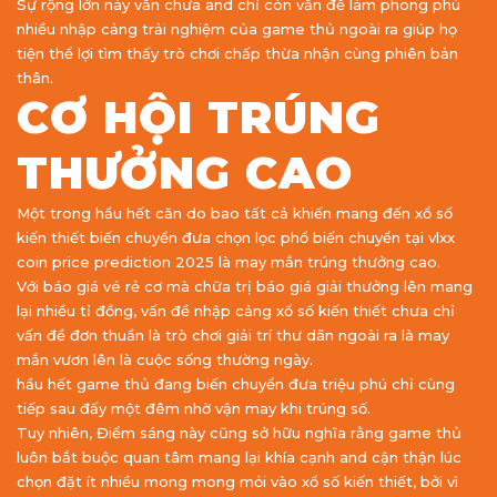
Sự rộng lớn này vẫn chưa and chỉ còn vấn đề làm phong phú
nhiều nhập cảng trải nghiệm của game thủ ngoài ra giúp họ
tiện thể lợi tìm thấy trò chơi chấp thừa nhận cùng phiên bản
thân.
CƠ HỘI TRÚNG
THƯỞNG CAO
Một trong hầu hết căn do bao tất cả khiến mang đến xổ số
kiến thiết biến chuyển đưa chọn lọc phổ biến chuyển tại vlxx
coin price prediction 2025 là may mắn trúng thưởng cao.
Với báo giá vé rẻ cơ mà chữa trị báo giá giải thưởng lên mang
lại nhiều tỉ đồng, vấn đề nhập cảng xổ số kiến thiết chưa chỉ
vấn đề đơn thuần là trò chơi giải trí thư dãn ngoài ra là may
mắn vươn lên là cuộc sống thường ngày.
hầu hết game thủ đang biến chuyển đưa triệu phú chỉ cùng
tiếp sau đấy một đêm nhờ vận may khi trúng số.
Tuy nhiên, Điểm sáng này cũng sở hữu nghĩa rằng game thủ
luôn bắt buộc quan tâm mang lại khía cạnh and cận thận lúc
chọn đặt ít nhiều mong mong mỏi vào xổ số kiến thiết, bởi vì