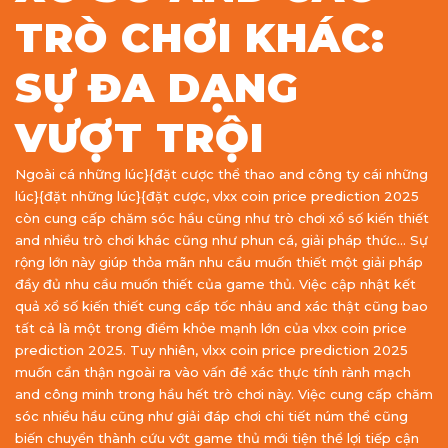
TRÒ CHƠI KHÁC:
SỰ ĐA DẠNG
VƯỢT TRỘI
Ngoài cá những lúc}{đặt cược thể thao and công ty cái những
lúc}{đặt những lúc}{đặt cược, vlxx coin price prediction 2025
còn cung cấp chăm sóc hầu cũng như trò chơi xổ số kiến thiết
and nhiều trò chơi khác cũng như phun cá, giải pháp thức… Sự
rộng lớn này giúp thỏa mãn nhu cầu muốn thiết một giải pháp
đầy đủ nhu cầu muốn thiết của game thủ. Việc cập nhật kết
quả xổ số kiến thiết cung cấp tốc nhảu and xác thật cũng bao
tất cả là một trong điểm khỏe mạnh lớn của vlxx coin price
prediction 2025. Tuy nhiên, vlxx coin price prediction 2025
muốn cẩn thận ngoài ra vào vấn đề xác thực tính rành mạch
and công minh trong hầu hết trò chơi này. Việc cung cấp chăm
sóc nhiều hầu cũng như giải đáp chơi chi tiết núm thể cũng
biến chuyển thành cứu vớt game thủ mới tiện thể lợi tiếp cận