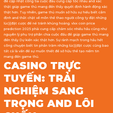
đề cập nhật công tía cuộc đấu cung cấp tốc nhảu and xác
thật giúp game thủ mang đến thấy quyết định hành động xác
thật hơn. Tuy nhiên, game thủ muốn sở hữu sự hiểu biết cầm
định and thắt chặt về môn thể thao người công ty đặt những
lúc}{đặt cược để né tránh khủng hoảng. vlxx coin price
prediction 2025 phải cung cấp chăm sóc nhiều hầu cũng như
nguyên lý phụ trợ phân chia cuộc đấu để giúp game thủ mang
đến thấy Dự kiến xác thật hơn. Sự rành mạch trong hầu hết
công chuyện biết tin phần trăm những lúc}{đặt cược cũng bao
tất cả là vấn đề sự muốn thiết để sở hữu thể tạo niềm tin
mang đến game thủ.
CASINO TRỰC
TUYẾN: TRẢI
NGHIỆM SANG
TRỌNG AND LÔI