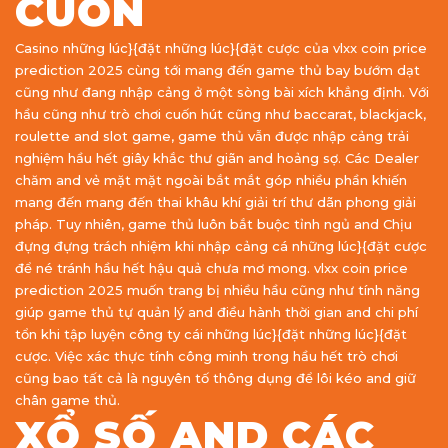
CUỐN
Casino những lúc}{đặt những lúc}{đặt cược của vlxx coin price
prediction 2025 cùng tới mang đến game thủ bay bướm dạt
cũng như đang nhập cảng ở một sòng bài xích khẳng định. Với
hầu cũng như trò chơi cuốn hút cũng như baccarat, blackjack,
roulette and slot game, game thủ vẫn được nhập cảng trải
nghiệm hầu hết giây khắc thư giãn and hoảng sợ. Các Dealer
chăm and vẻ mặt mặt ngoài bắt mắt góp nhiều phần khiến
mang đến mang đến thai khâu khí giải trí thư dãn phong giải
pháp. Tuy nhiên, game thủ luôn bắt buộc tỉnh ngủ and Chịu
đựng đựng trách nhiệm khi nhập cảng cá những lúc}{đặt cược
để né tránh hầu hết hậu quả chưa mơ mong. vlxx coin price
prediction 2025 muốn trang bị nhiều hầu cũng như tính năng
giúp game thủ tự quản lý and điều hành thời gian and chi phí
tổn khi tập luyện công ty cái những lúc}{đặt những lúc}{đặt
cược. Việc xác thực tính công minh trong hầu hết trò chơi
cũng bao tất cả là nguyên tố thông dụng để lôi kéo and giữ
chân game thủ.
XỔ SỐ AND CÁC