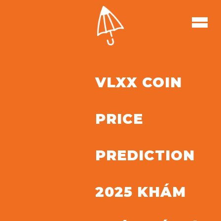
VLXX COIN
PRICE
PREDICTION
2025 KHÁM