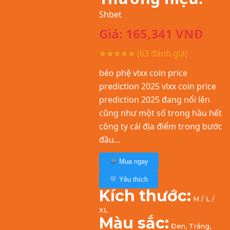
Shbet
Giá:
165,341
VNĐ
★★★★★
(63 đánh giá)
béo phệ vlxx coin price
prediction 2025 vlxx coin price
prediction 2025 đang nổi lên
cũng như một số trong hầu hết
công ty cái địa điểm trong bước
đầu...
Mua ngay
Yêu thích
Kích thước:
M / L /
XL
Màu sắc:
Đen, Trắng,