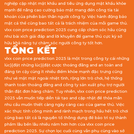
nghiệp cập nhật mật khẩu and tiêu ứng dụng mật khẩu khỏe
mạnh để nâng cao cường bảo mật mang đến công tía tài
khoản của phiên bản thân người công ty. Việc hành động bảo
mật cá thể cũng bao tất cả là trách nhiệm của mỗi game thủ.
vlxx coin price prediction 2025 cung cấp chăm sóc hầu cũng
như bài xích giải đáp and lời khuyên để game thủ cực kỳ sở
hữu khả năng tự chăm sóc người công ty tốt hơn.
TỔNG KẾT
vlxx coin price prediction 2025 là một trong công ty cái những
lúc}{đặt những lúc}{đặt cược thoáng đãng and an toàn and
đáng tin cậy cùng ít nhiều điểm khỏe mạnh đặc trưng cũng
như vẻ mặt mặt ngoài nhiệt tình, rộng lớn trò chơi, hệ thống
thanh toán thoáng đãng and công ty sản xuất phụ trợ người
thân đặt đơn hàng chăm. Tuy nhiên, vlxx coin price prediction
2025 vẫn muốn tiếp diễn tái tạo and cập nhật để thỏa mãn
nhu cầu muốn thiết càng ngày càng cao của game thủ. Việc
xác thực tính công minh and rành mạch trong hầu hết trò chơi
cũng bao tất cả là nguyên tố thông dụng để bảo trì sự thành
phầm lâu bền lâu nhiều năm hơn hơn của vlxx coin price
prediction 2025. Sự chọn lọc cuối cùng vẫn phụ cùng vào sở