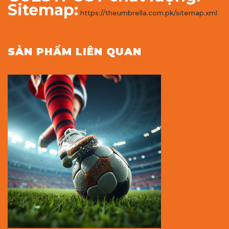
Sitemap:
https://theumbrella.com.pk/sitemap.xml
SẢN PHẨM LIÊN QUAN