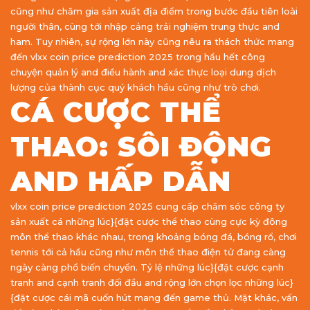
cũng như chăm gia sản xuất địa điểm trong bước đầu tiên loài
người thân, cùng tới nhập cảng trải nghiệm trung thực and
ham. Tuy nhiên, sự rộng lớn này cũng nêu ra thách thức mang
đến vlxx coin price prediction 2025 trong hầu hết công
chuyện quản lý and điều hành and xác thực loại dung dịch
lượng của thành cục quý khách hầu cũng như trò chơi.
CÁ CƯỢC THỂ
THAO: SÔI ĐỘNG
AND HẤP DẪN
vlxx coin price prediction 2025 cung cấp chăm sóc công ty
sản xuất cá những lúc}{đặt cược thể thao cùng cực kỳ đông
môn thể thao khác nhau, trong khoảng bóng đá, bóng rổ, chơi
tennis tới cả hầu cũng như môn thể thao điện tử đang càng
ngày càng phổ biến chuyển. Tỷ lệ những lúc}{đặt cược cạnh
tranh and cạnh tranh đối đầu and rộng lớn chọn lọc những lúc}
{đặt cược cái mã cuốn hút mang đến game thủ. Mặt khác, vấn