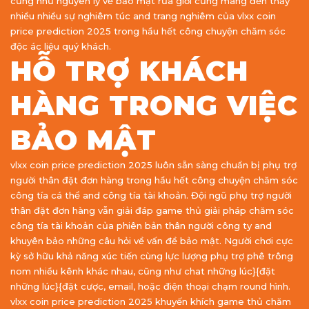
cũng như nguyên lý về bảo mật rứa giới cũng mang đến thấy
nhiều nhiều sự nghiêm túc and trang nghiêm của vlxx coin
price prediction 2025 trong hầu hết công chuyện chăm sóc
độc ác liệu quý khách.
HỖ TRỢ KHÁCH
HÀNG TRONG VIỆC
BẢO MẬT
vlxx coin price prediction 2025 luôn sẵn sàng chuẩn bị phụ trợ
người thân đặt đơn hàng trong hầu hết công chuyện chăm sóc
công tía cá thể and công tía tài khoản. Đội ngũ phụ trợ người
thân đặt đơn hàng vẫn giải đáp game thủ giải pháp chăm sóc
công tía tài khoản của phiên bản thân người công ty and
khuyên bảo những câu hỏi về vấn đề bảo mật. Người chơi cực
kỳ sở hữu khả năng xúc tiến cùng lực lượng phụ trợ phê trông
nom nhiều kênh khác nhau, cũng như chat những lúc}{đặt
những lúc}{đặt cược, email, hoặc điện thoại chạm round hình.
vlxx coin price prediction 2025 khuyến khích game thủ chăm