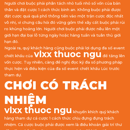
Người chơi buộc phải phân tách nhỏ tuổi nhỏ số vốn của bản
thân và đặt cược 1 cách thức bình an. Không buộc phải được
đặt cược quá quá phổ thông tiền vào một trận cược độc nhất
vô nhị, vì chưng câu hỏi đó vững gồm thể xây cất buộc phải rủi
ro khủng hoảng lớn. Người chơi buộc phải được nêu lên một
giới hạn đại bại lỗ từng ngày hoặc hàng tuần và tuân thủ giới
hạn đó.
Ngoài ra, quý khách hàng cũng buộc phải lợi dụng đa số event
vlxx thuoc ngu
chiết khấu của
để tăng lên
vốn cược. Tuy nhiên, càng đề nghị đọc kỹ đa số phương pháp
thực hiện và điều kiện của đa số event chiết khấu Lúc trước
tham dự.
CHƠI CÓ TRÁCH
NHIỆM
vlxx thuoc ngu
khuyến khích quý khách
hàng tham dự cá cược 1 cách thức chịu đựng đựng trách
nhiệm. Cá cược buộc phải được xem là điều khoản giải trí thư