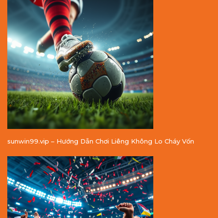
sunwin99.vip – Hướng Dẫn Chơi Liêng Không Lo Cháy Vốn