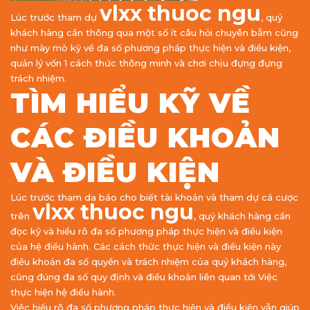
vlxx thuoc ngu
Lúc trước tham dự
, quý
khách hàng cần thông qua một số ít câu hỏi chuyên bẵm cũng
như mày mò kỹ về đa số phương pháp thực hiện và điều kiện,
quản lý vốn 1 cách thức thông minh và chơi chịu đựng đựng
trách nhiệm.
TÌM HIỂU KỸ VỀ
CÁC ĐIỀU KHOẢN
VÀ ĐIỀU KIỆN
Lúc trước tham da báo cho biết tài khoản và tham dự cá cược
vlxx thuoc ngu
trên
, quý khách hàng cần
đọc kỹ và hiểu rõ đa số phương pháp thực hiện và điều kiện
của hệ điều hành. Các cách thức thực hiện và điều kiện này
điều khoản đa số quyền và trách nhiệm của quý khách hàng,
cũng đúng đa số quy định và điều khoản liên quan tới Việc
thực hiện hệ điều hành.
Việc hiểu rõ đa số phương pháp thực hiện và điều kiện vẫn giúp