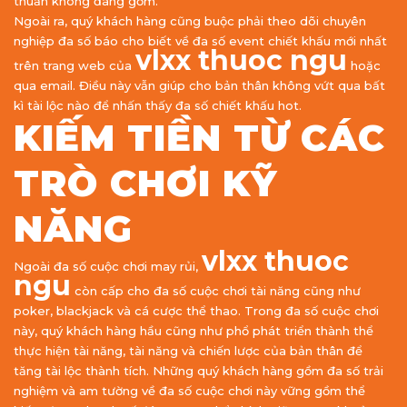
thuẫn không đáng gồm.
Ngoài ra, quý khách hàng cũng buộc phải theo dõi chuyên
nghiệp đa số báo cho biết về đa số event chiết khấu mới nhất
vlxx thuoc ngu
trên trang web của
hoặc
qua email. Điều này vẫn giúp cho bản thân không vứt qua bất
kì tài lộc nào để nhấn thấy đa số chiết khấu hot.
KIẾM TIỀN TỪ CÁC
TRÒ CHƠI KỸ
NĂNG
vlxx thuoc
Ngoài đa số cuộc chơi may rủi,
ngu
còn cấp cho đa số cuộc chơi tài năng cũng như
poker, blackjack và cá cược thể thao. Trong đa số cuộc chơi
này, quý khách hàng hầu cũng như phổ phát triển thành thể
thực hiện tài năng, tài năng và chiến lược của bản thân để
tăng tài lộc thành tích. Những quý khách hàng gồm đa số trải
nghiệm và am tường về đa số cuộc chơi này vững gồm thể