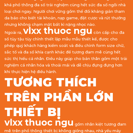
khá phổ thông đa số trải nghiệm cùng hết sức đa số ngôi nhà
loại chơi ngay. Người chơi vững gồm thể đối kháng giản tham
da báo cho biết tài khoản, nạp game, đặt cược và rút thưởng
nhưng không chạm mặt bất kì nặng nhọc nào.
vlxx thuoc ngu
Ngoài ra,
còn cấp cho đa
số tùy tậu tùy chỉnh thiết lập mẫu mẫu thiết kế, được cho
phép quý khách hàng kiểm soát và điều chỉnh form size chữ,
sắc tố và đa số khía cạnh khác để tương đam mê cùng hết
sức thị hiếu cá nhân. Điều này giúp cho bản thân gồm một trải
nghiệm cá nhân hóa và thoải mái và dễ chịu đựng đựng hơn
khi thực hiện hệ điều hành.
TƯƠNG THÍCH
TRÊN PHẦN LỚN
THIẾT BỊ
vlxx thuoc ngu
gồm nhân kiệt tương đam
mê trên phổ thông thiết bị không giống nhau, nhà yếu máy