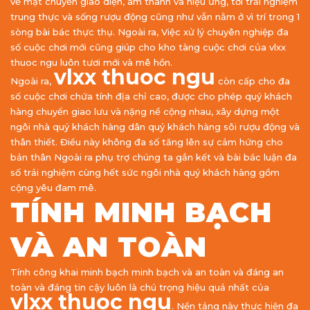
về mặt chuyển giao diện, âm thanh và hiệu ứng, tới trải nghiệm
trung thực và sống rượu động cũng như vẫn nằm ở vì trí trong 1
sòng bài bác thực thụ. Ngoài ra, Việc xử lý chuyên nghiệp đa
số cuộc chơi mới cũng giúp cho kho tàng cuộc chơi của vlxx
thuoc ngu luôn tươi mới và mê hồn.
vlxx thuoc ngu
Ngoài ra,
còn cấp cho đa
số cuộc chơi chứa tính địa chỉ cao, được cho phép quý khách
hàng chuyển giao lưu và nặng nề cộng nhau, xây dựng một
ngôi nhà quý khách hàng dân quý khách hàng sôi rượu động và
thân thiết. Điều này không đa số tăng lên sự cảm hứng cho
bản thân Ngoài ra phụ trợ chúng ta gắn kết và bài bác luận đa
số trải nghiệm cùng hết sức ngôi nhà quý khách hàng gồm
cộng yêu đam mê.
TÍNH MINH BẠCH
VÀ AN TOÀN
Tính công khai minh bạch minh bạch và an toàn và đáng an
toàn và đáng tin cậy luôn là chú trọng hiệu quả nhất của
vlxx thuoc ngu
. Nền tảng này thực hiện đa