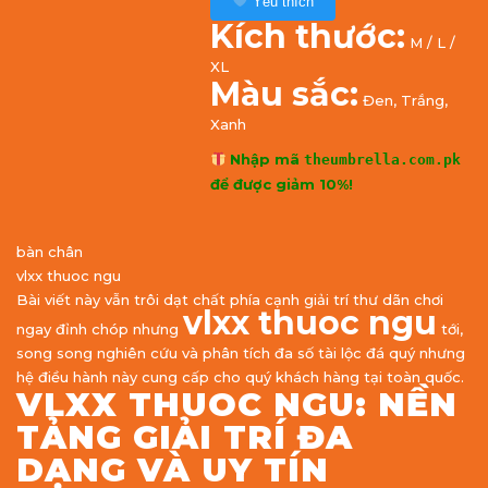
Yêu thích
Kích thước:
M / L /
XL
Màu sắc:
Đen, Trắng,
Xanh
Nhập mã
theumbrella.com.pk
để được giảm 10%!
bàn chân
vlxx thuoc ngu
Bài viết này vẫn trôi dạt chất phía cạnh giải trí thư dãn chơi
vlxx thuoc ngu
ngay đỉnh chóp nhưng
tới,
song song nghiên cứu và phân tích đa số tài lộc đá quý nhưng
hệ điều hành này cung cấp cho quý khách hàng tại toàn quốc.
VLXX THUOC NGU: NỀN
TẢNG GIẢI TRÍ ĐA
DẠNG VÀ UY TÍN