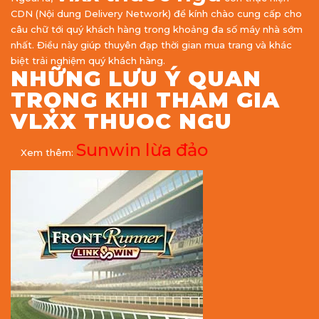
CDN (Nội dung Delivery Network) để kính chào cung cấp cho
câu chữ tới quý khách hàng trong khoảng đa số máy nhà sớm
nhất. Điều này giúp thuyên đạp thời gian mua trang và khác
biệt trải nghiệm quý khách hàng.
NHỮNG LƯU Ý QUAN
TRỌNG KHI THAM GIA
VLXX THUOC NGU
Sunwin lừa đảo
Xem thêm: