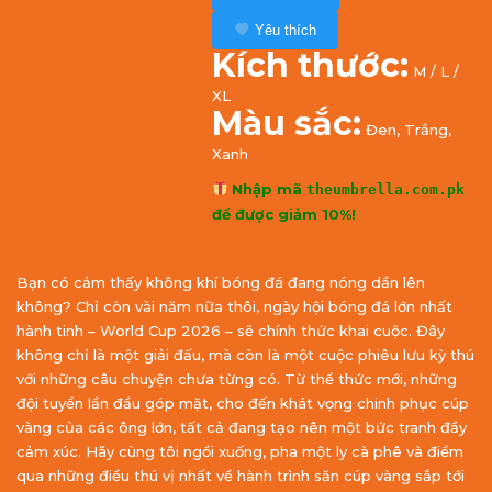
Yêu thích
Kích thước:
M / L /
XL
Màu sắc:
Đen, Trắng,
Xanh
Nhập mã
theumbrella.com.pk
để được giảm 10%!
Bạn có cảm thấy không khí bóng đá đang nóng dần lên
không? Chỉ còn vài năm nữa thôi, ngày hội bóng đá lớn nhất
hành tinh – World Cup 2026 – sẽ chính thức khai cuộc. Đây
không chỉ là một giải đấu, mà còn là một cuộc phiêu lưu kỳ thú
với những câu chuyện chưa từng có. Từ thể thức mới, những
đội tuyển lần đầu góp mặt, cho đến khát vọng chinh phục cúp
vàng của các ông lớn, tất cả đang tạo nên một bức tranh đầy
cảm xúc. Hãy cùng tôi ngồi xuống, pha một ly cà phê và điểm
qua những điều thú vị nhất về hành trình săn cúp vàng sắp tới