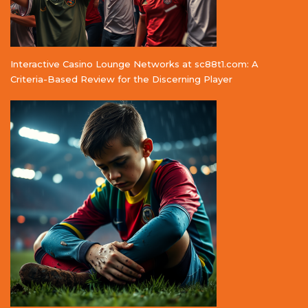
Interactive Casino Lounge Networks at sc88t1.com: A
Criteria-Based Review for the Discerning Player