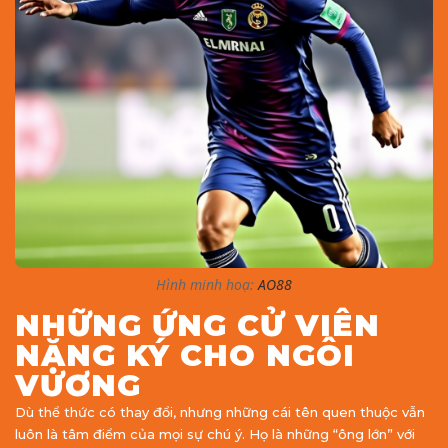
Hình minh hoạ:
AO88
NHỮNG ỨNG CỬ VIÊN
NẶNG KÝ CHO NGÔI
VƯƠNG
Dù thể thức có thay đổi, nhưng những cái tên quen thuộc vẫn
luôn là tâm điểm của mọi sự chú ý. Họ là những “ông lớn” với