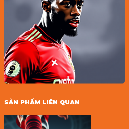
SẢN PHẨM LIÊN QUAN