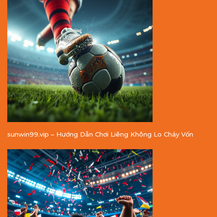
sunwin99.vip – Hướng Dẫn Chơi Liêng Không Lo Cháy Vốn