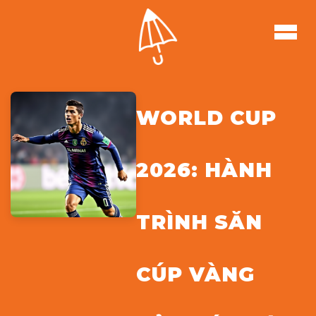
WORLD CUP
2026: HÀNH
TRÌNH SĂN
CÚP VÀNG