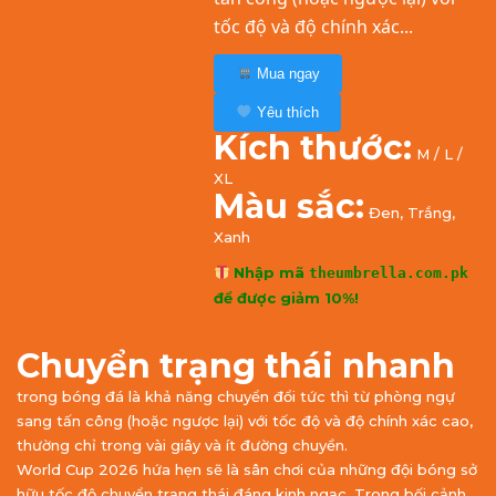
tốc độ và độ chính xác...
Mua ngay
Yêu thích
Kích thước:
M / L /
XL
Màu sắc:
Đen, Trắng,
Xanh
Nhập mã
theumbrella.com.pk
để được giảm 10%!
Chuyển trạng thái nhanh
trong bóng đá là khả năng chuyển đổi tức thì từ phòng ngự
sang tấn công (hoặc ngược lại) với tốc độ và độ chính xác cao,
thường chỉ trong vài giây và ít đường chuyền.
World Cup 2026 hứa hẹn sẽ là sân chơi của những đội bóng sở
hữu tốc độ chuyển trạng thái đáng kinh ngạc. Trong bối cảnh