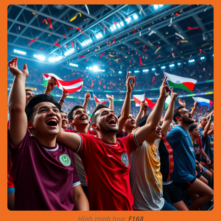
Hình minh hoạ:
F168