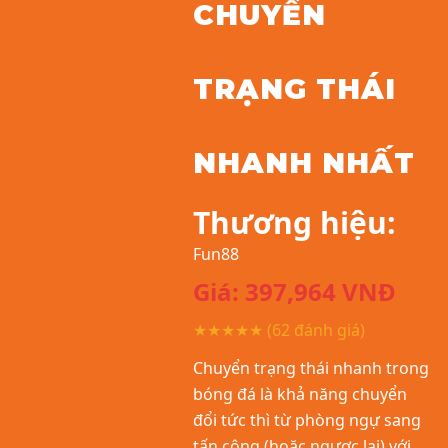
CHUYỂN
TRẠNG THÁI
NHANH NHẤT
Thương hiệu:
Fun88
Giá:
397,964
VNĐ
★★★★★
(62 đánh giá)
Chuyển trạng thái nhanh trong
bóng đá là khả năng chuyển
đổi tức thì từ phòng ngự sang
tấn công (hoặc ngược lại) với