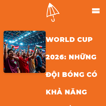
WORLD CUP
2026: NHỮNG
ĐỘI BÓNG CÓ
KHẢ NĂNG