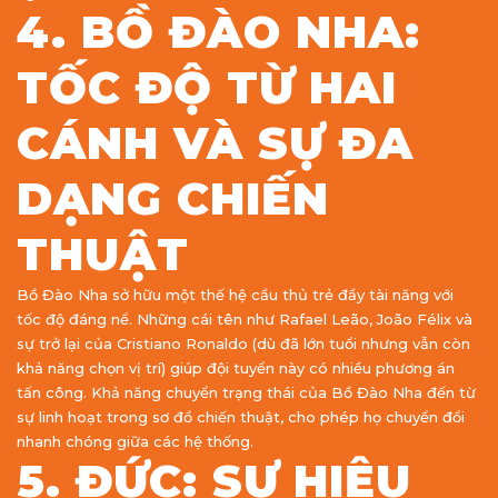
4. BỒ ĐÀO NHA:
TỐC ĐỘ TỪ HAI
CÁNH VÀ SỰ ĐA
DẠNG CHIẾN
THUẬT
Bồ Đào Nha sở hữu một thế hệ cầu thủ trẻ đầy tài năng với
tốc độ đáng nể. Những cái tên như Rafael Leão, João Félix và
sự trở lại của Cristiano Ronaldo (dù đã lớn tuổi nhưng vẫn còn
khả năng chọn vị trí) giúp đội tuyển này có nhiều phương án
tấn công. Khả năng chuyển trạng thái của Bồ Đào Nha đến từ
sự linh hoạt trong sơ đồ chiến thuật, cho phép họ chuyển đổi
nhanh chóng giữa các hệ thống.
5. ĐỨC: SỰ HIỆU