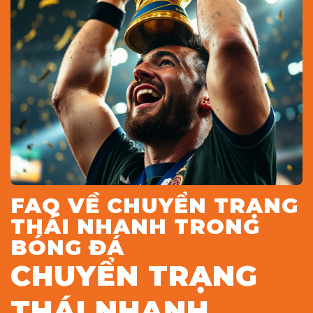
FAQ VỀ CHUYỂN TRẠNG
THÁI NHANH TRONG
BÓNG ĐÁ
CHUYỂN TRẠNG
THÁI NHANH