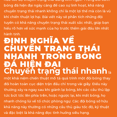
bóng đá hiện đại ngày càng đề cao sự linh hoạt, khả năng
chuyển trạng thái nhanh không chỉ là một lợi thế mà còn là vũ
khí chiến thuật lợi hại. Bài viết này sẽ phân tích những đội
tuyển có khả năng chuyển trạng thái xuất sắc nhất, giúp bạn
hiểu rõ hơn về sức mạnh của họ trước thềm giải đấu lớn nhất
hành tinh.
ĐỊNH NGHĨA VỀ
CHUYỂN TRẠNG THÁI
NHANH TRONG BÓNG
ĐÁ HIỆN ĐẠI
Chuyển trạng thái nhanh
là
một khái niệm chiến thuật mô tả quá trình một đội bóng thay
đổi hoàn toàn cục diện trận đấu chỉ trong vài giây. Điều này
thường xảy ra ngay sau khi giành lại bóng, khi các cầu thủ lập
tức bứt tốc lên phía trên, hoặc ngược lại, khi mất bóng, họ
nhanh chóng lùi về tổ chức phòng ngự. Các đội bóng sở hữu
khả năng này thường có những cầu thủ giàu tốc độ, kỹ thuật
và đặc biệt là khả năng đọc tình huống siêu hạng.