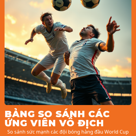
BẢNG SO SÁNH CÁC
ỨNG VIÊN VÔ ĐỊCH
So sánh sức mạnh các đội bóng hàng đầu World Cup