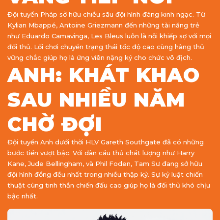
Đội tuyển Pháp sở hữu chiều sâu đội hình đáng kinh ngạc. Từ
Kylian Mbappé, Antoine Griezmann đến những tài năng trẻ
như Eduardo Camavinga, Les Bleus luôn là nỗi khiếp sợ với mọi
đối thủ. Lối chơi chuyển trạng thái tốc độ cao cùng hàng thủ
vững chắc giúp họ là ứng viên nặng ký cho chức vô địch.
ANH: KHÁT KHAO
SAU NHIỀU NĂM
CHỜ ĐỢI
Đội tuyển Anh dưới thời HLV Gareth Southgate đã có những
bước tiến vượt bậc. Với dàn cầu thủ chất lượng như Harry
Kane, Jude Bellingham, và Phil Foden, Tam Sư đang sở hữu
đội hình đồng đều nhất trong nhiều thập kỷ. Sự kỷ luật chiến
thuật cùng tinh thần chiến đấu cao giúp họ là đối thủ khó chịu
bậc nhất.