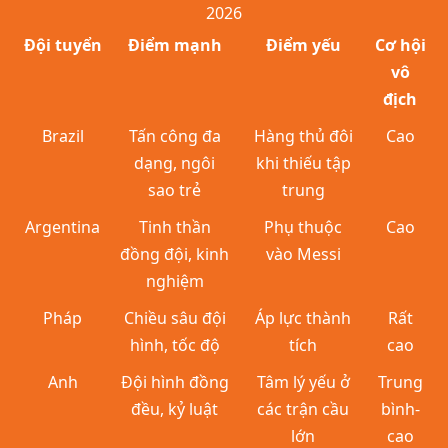
2026
Đội tuyển
Điểm mạnh
Điểm yếu
Cơ hội
vô
địch
Brazil
Tấn công đa
Hàng thủ đôi
Cao
dạng, ngôi
khi thiếu tập
sao trẻ
trung
Argentina
Tinh thần
Phụ thuộc
Cao
đồng đội, kinh
vào Messi
nghiệm
Pháp
Chiều sâu đội
Áp lực thành
Rất
hình, tốc độ
tích
cao
Anh
Đội hình đồng
Tâm lý yếu ở
Trung
đều, kỷ luật
các trận cầu
bình-
lớn
cao