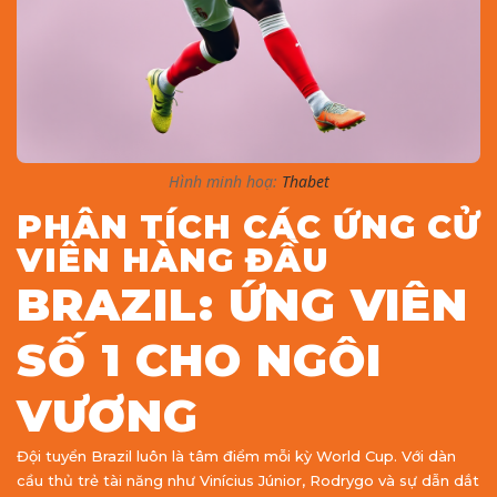
Hình minh hoạ:
Thabet
PHÂN TÍCH CÁC ỨNG CỬ
VIÊN HÀNG ĐẦU
BRAZIL: ỨNG VIÊN
SỐ 1 CHO NGÔI
VƯƠNG
Đội tuyển Brazil luôn là tâm điểm mỗi kỳ World Cup. Với dàn
cầu thủ trẻ tài năng như Vinícius Júnior, Rodrygo và sự dẫn dắt