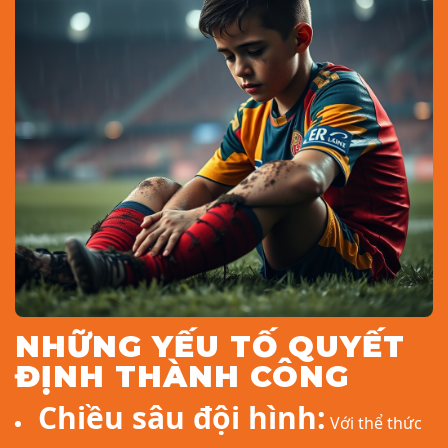
NHỮNG YẾU TỐ QUYẾT
ĐỊNH THÀNH CÔNG
Chiều sâu đội hình:
Với thể thức