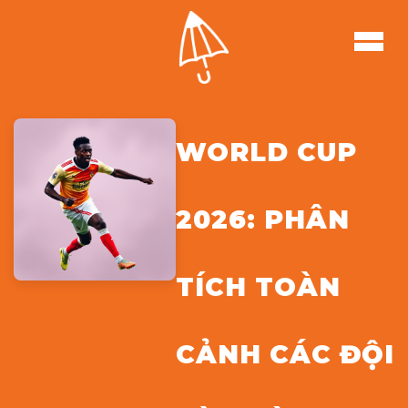
WORLD CUP
2026: PHÂN
TÍCH TOÀN
CẢNH CÁC ĐỘI