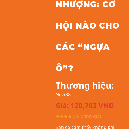
NHƯỢNG: CƠ
HỘI NÀO CHO
CÁC “NGỰA
Ô”?
Thương hiệu:
New88
Giá:
120,703
VNĐ
★★★★
(75 đánh giá)
Bạn có cảm thấy không khí