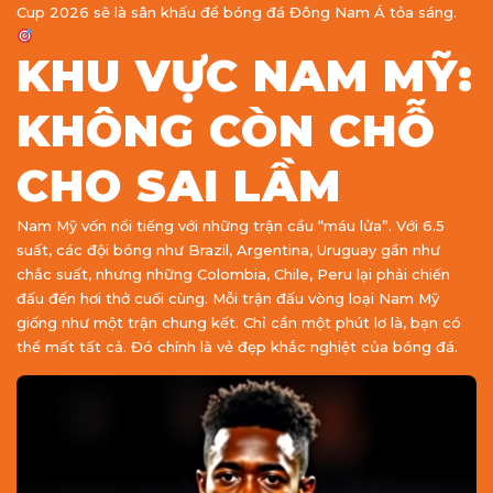
Cup 2026 sẽ là sân khấu để bóng đá Đông Nam Á tỏa sáng.
KHU VỰC NAM MỸ:
KHÔNG CÒN CHỖ
CHO SAI LẦM
Nam Mỹ vốn nổi tiếng với những trận cầu “máu lửa”. Với 6.5
suất, các đội bóng như Brazil, Argentina, Uruguay gần như
chắc suất, nhưng những Colombia, Chile, Peru lại phải chiến
đấu đến hơi thở cuối cùng. Mỗi trận đấu vòng loại Nam Mỹ
giống như một trận chung kết. Chỉ cần một phút lơ là, bạn có
thể mất tất cả. Đó chính là vẻ đẹp khắc nghiệt của bóng đá.