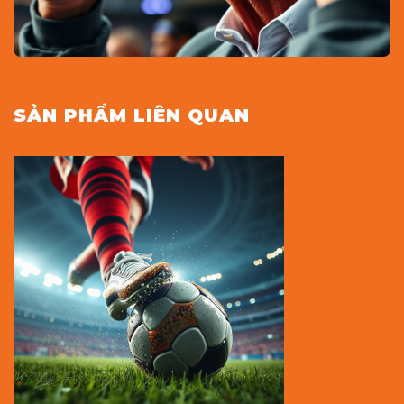
SẢN PHẨM LIÊN QUAN