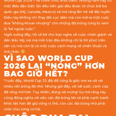
World Cup 2026 – sẽ chính thức khởi tranh. Nhưng năm nay có
một điều đặc biệt: lần đầu tiên giải đấu được tổ chức bởi ba
quốc gia (Mỹ, Canada, Mexico) và mở rộng lên tới 48 đội tuyển.
Điều này không chỉ thay đổi cục diện mà còn mở ra một cuộc
đua “không khoan nhượng” cho những đội bóng từng bị xem
là “kẻ ngoài cuộc”.
Ngồi xuống đây, tôi sẽ kể cho bạn nghe về cuộc chiến giành vé
đến Bắc Mỹ, nơi mà mỗi trận đấu không chỉ là 90 phút trên
sân cỏ, mà còn là cả một cuộc cách mạng về chiến thuật và
tinh thần.
VÌ SAO WORLD CUP
2026 LẠI “NÓNG” HƠN
BAO GIỜ HẾT?
Trước đây, World Cup 32 đội đã từng là giấc mơ xa vời với
nhiều nền bóng đá nhỏ. Nhưng giờ đây, với 48 suất, cánh cửa
đã rộng mở hơn. Tuy nhiên, đừng vội mừng! Sự mở rộng này
cũng đồng nghĩa với việc các đội bóng lớn sẽ phải cạnh tranh
khốc liệt hơn để giữ vững vị thế, còn các đội bóng nhỏ phải
chắt chiu từng cơ hội.