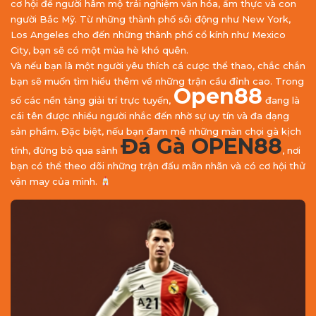
cơ hội để người hâm mộ trải nghiệm văn hóa, ẩm thực và con
người Bắc Mỹ. Từ những thành phố sôi động như New York,
Los Angeles cho đến những thành phố cổ kính như Mexico
City, bạn sẽ có một mùa hè khó quên.
Và nếu bạn là một người yêu thích cá cược thể thao, chắc chắn
bạn sẽ muốn tìm hiểu thêm về những trận cầu đỉnh cao. Trong
Open88
số các nền tảng giải trí trực tuyến,
đang là
cái tên được nhiều người nhắc đến nhờ sự uy tín và đa dạng
sản phẩm. Đặc biệt, nếu bạn đam mê những màn chọi gà kịch
Đá Gà OPEN88
tính, đừng bỏ qua sảnh
, nơi
bạn có thể theo dõi những trận đấu mãn nhãn và có cơ hội thử
vận may của mình.