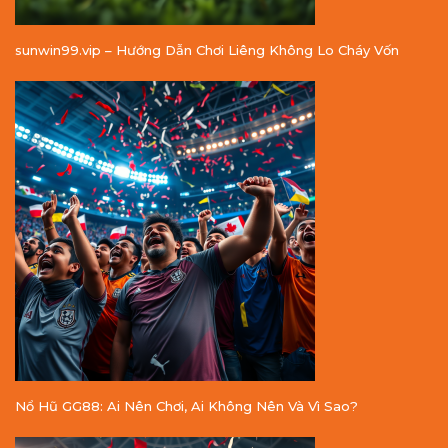
sunwin99.vip – Hướng Dẫn Chơi Liêng Không Lo Cháy Vốn
Nổ Hũ GG88: Ai Nên Chơi, Ai Không Nên Và Vì Sao?