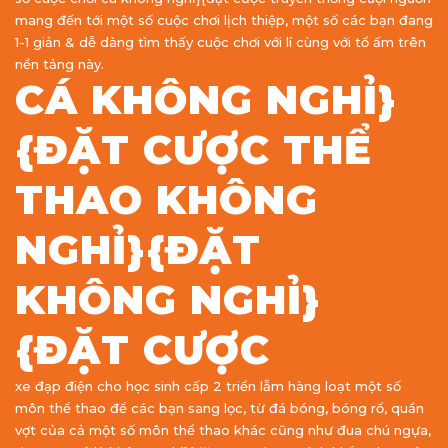
mang đến tới một số cuộc chơi lịch thiệp, một số các bạn đang
1-1 giản & dễ dàng tìm thấy cuộc chơi với lí cùng với tổ ấm trên
nền tảng này.
CÁ KHÔNG NGHỈ}
{ĐẶT CƯỢC THỂ
THAO KHÔNG
NGHỈ}{ĐẶT
KHÔNG NGHỈ}
{ĐẶT CƯỢC
xe đạp điện cho học sinh cấp 2 triển lẵm hàng loạt một số
môn thể thao để các bạn sang lọc, từ đá bóng, bóng rổ, quần
vợt của cả một số môn thể thao khác cũng như đua chú ngựa,