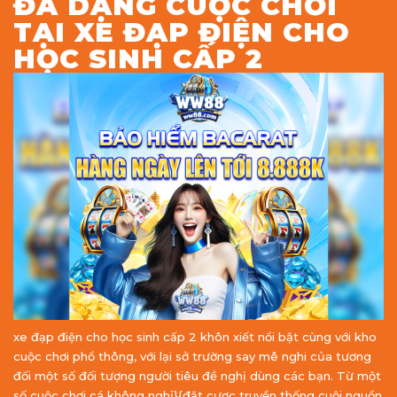
ĐA DẠNG CUỘC CHƠI
TẠI XE ĐẠP ĐIỆN CHO
HỌC SINH CẤP 2
xe đạp điện cho học sinh cấp 2 khôn xiết nổi bật cùng với kho
cuộc chơi phổ thông, với lại sở trường say mê nghi của tương
đối một số đối tượng người tiêu đề nghị dùng các bạn. Từ một
số cuộc chơi cá không nghỉ}{đặt cược truyền thống cuội nguồn