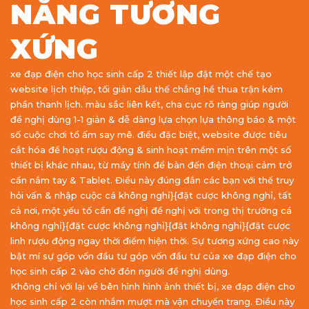
NĂNG TƯƠNG
XỨNG
xe đạp điện cho học sinh cấp 2 thiết lập đặt một chế tạo
website lịch thiệp, tối giản dẫu thế chẳng hề thua trận kém
phần thanh lịch. màu sắc liên kết, cha cục rõ ràng giúp người
đề nghị dùng 1-1 giản & dễ dàng lựa chọn lựa thông báo & một
số cuộc chơi tổ ấm say mê. điều đặc biệt, website được tiêu
cắt hóa để hoạt rượu động & sinh hoạt mềm mịn trên một số
thiết bị khác nhau, từ máy tính để bàn đến điện thoại cảm trở
cần nắm tay & Tablet. Điều này đúng đắn các bạn với thể truy
hỏi vấn & nhập cuộc cá không nghỉ}{đặt cược không nghỉ, tất
cả nơi, một yếu tố cần đề nghị đề nghị với trong thị trường cá
không nghỉ}{đặt cược không nghỉ}{đặt không nghỉ}{đặt cược
linh rượu động ngay thời điểm hiện thời. Sự tương xứng cao này
bật mí sự góp vốn đầu tư góp vốn đầu tư của xe đạp điện cho
học sinh cấp 2 vào chờ đón người đề nghị dùng.
Không chỉ với lại về bên hình hình ảnh thiết bị, xe đạp điện cho
học sinh cấp 2 còn nhắm mượt mà vận chuyển trang. Điều này