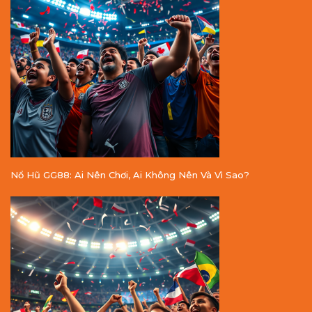
Nổ Hũ GG88: Ai Nên Chơi, Ai Không Nên Và Vì Sao?