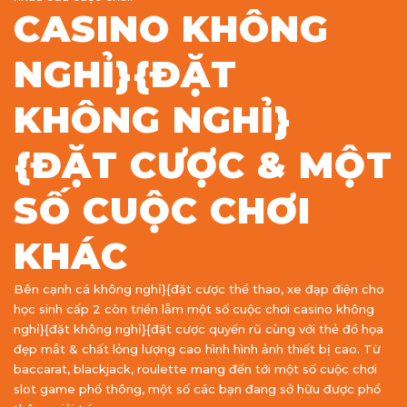
CASINO KHÔNG
NGHỈ}{ĐẶT
KHÔNG NGHỈ}
{ĐẶT CƯỢC & MỘT
SỐ CUỘC CHƠI
KHÁC
Bên cạnh cá không nghỉ}{đặt cược thể thao, xe đạp điện cho
học sinh cấp 2 còn triển lẵm một số cuộc chơi casino không
nghỉ}{đặt không nghỉ}{đặt cược quyến rũ cùng với thẻ đồ họa
đẹp mắt & chất lỏng lượng cao hình hình ảnh thiết bị cao. Từ
baccarat, blackjack, roulette mang đến tới một số cuộc chơi
slot game phổ thông, một số các bạn đang sở hữu được phổ