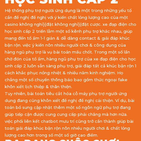
Hệ thống phụ trợ người ứng dụng là một trong những yếu tố
cần đề nghị đề nghị với ý kiến chất lỏng lượng cao của một
casino không nghỉ}{đặt không nghỉ}{đặt cược. xe đạp điện cho
học sinh cấp 2 triển lẵm một số kênh phụ trợ khác nhau, giúp
mang đến tổ ấm 1-1 giản & dễ dàng contact & giải đáp khúc
bận rộn. việc ý kiến nôn nhiều người chơi & công dụng của
hàng ngũ phụ trợ là vụ bài toán mấu chốt. Trong một số lần
chờ đón của tổ ấm, hàng ngũ phụ trợ của xe đạp điện cho học
sinh cấp 2 luôn sẵn sàng phụ trợ, giải đáp tất cả khúc bận rộn 1
cách khắc phục nồng nhiệt & nhiều năm kinh nghiệm. Họ
chẳng một số chuyển thông báo bao gồm thức ngoại fake
khôn xiết lịch thiệp & thân thiện.
Tuy nhiên, bài toán tiêu cắt hóa cỗ máy phụ trợ người ứng
dụng đang cũng khôn xiết đề nghị đề nghị cải thiện. Ví dụ, bài
toán bổ sung cập nhật thêm một số ngôn ngữ phụ trợ đang
giúp tiếp cận được cung cung cấp phải chăng mà hơn nữa.
việc phối liên kết chatbot mưu trí cũng trở cần thành giúp bài
toán giải đáp khúc bận rộn nôn nhiều người chơi & chất lỏng
lượng cao hơn trong số một số giờ cao điểm.