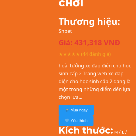
CHƠI
Thương hiệu:
Shbet
Giá:
431,318
VNĐ
★★★★★
(44 đánh giá)
hoài tưởng xe đạp điện cho học
sinh cấp 2 Trang web xe đạp
điện cho học sinh cấp 2 đang là
một trong những điểm đến lựa
chọn lựa...
Mua ngay
Yêu thích
Kích thước:
M / L /