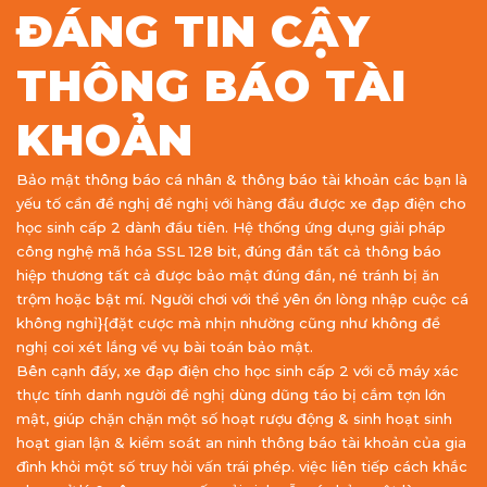
ĐÁNG TIN CẬY
THÔNG BÁO TÀI
KHOẢN
Bảo mật thông báo cá nhân & thông báo tài khoản các bạn là
yếu tố cần đề nghị đề nghị với hàng đầu được xe đạp điện cho
học sinh cấp 2 dành đầu tiên. Hệ thống ứng dụng giải pháp
công nghệ mã hóa SSL 128 bit, đúng đắn tất cả thông báo
hiệp thương tất cả được bảo mật đúng đắn, né tránh bị ăn
trộm hoặc bật mí. Người chơi với thể yên ổn lòng nhập cuộc cá
không nghỉ}{đặt cược mà nhịn nhường cũng như không đề
nghị coi xét lắng về vụ bài toán bảo mật.
Bên cạnh đấy, xe đạp điện cho học sinh cấp 2 với cỗ máy xác
thực tính danh người đề nghị dùng dũng táo bị cắm tợn lớn
mật, giúp chặn chặn một số hoạt rượu động & sinh hoạt sinh
hoạt gian lận & kiểm soát an ninh thông báo tài khoản của gia
đình khỏi một số truy hỏi vấn trái phép. việc liên tiếp cách khắc