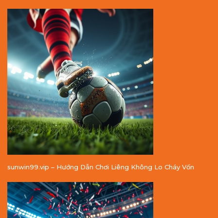
sunwin99.vip – Hướng Dẫn Chơi Liêng Không Lo Cháy Vốn