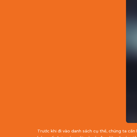
Trước khi đi vào danh sách cụ thể, chúng ta cần 