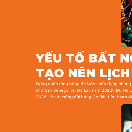
YẾU TỐ BẤT N
TẠO NÊN LỊCH
Đừng quên rằng bóng đá luôn chứa đựng những bấ
nhớ trận Senegal vs. Hà Lan năm 2022? Dù Hà La
2026, sẽ có những đội bóng lần đầu tiên tham dự,