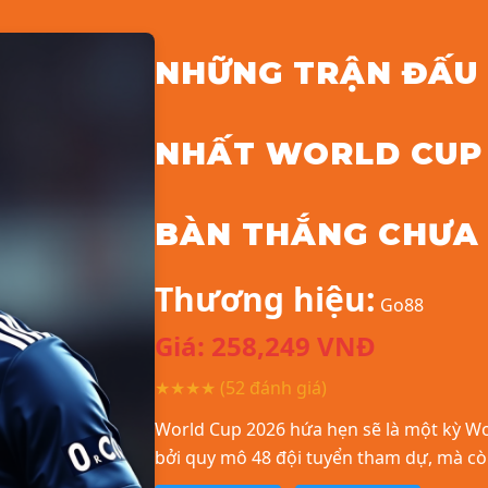
NHỮNG TRẬN ĐẤU 
NHẤT WORLD CUP 
BÀN THẮNG CHƯA
Thương hiệu:
Go88
Giá:
258,249
VNĐ
★★★★
(52 đánh giá)
World Cup 2026 hứa hẹn sẽ là một kỳ Wo
bởi quy mô 48 đội tuyển tham dự, mà cò