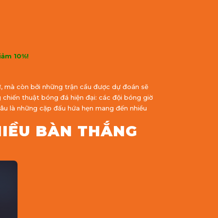
iảm 10%!
, mà còn bởi những trận cầu được dự đoán sẽ
 chiến thuật bóng đá hiện đại: các đội bóng giờ
 đâu là những cặp đấu hứa hẹn mang đến nhiều
HIỀU BÀN THẮNG