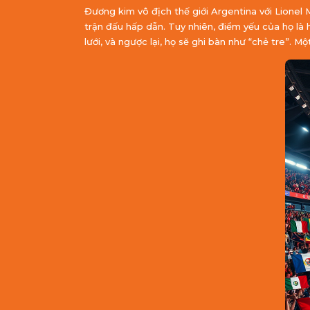
Đương kim vô địch thế giới Argentina với Lionel 
trận đấu hấp dẫn. Tuy nhiên, điểm yếu của họ là 
lưới, và ngược lại, họ sẽ ghi bàn như “chẻ tre”. M