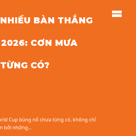
NHIỀU BÀN THẮNG
2026: CƠN MƯA
 TỪNG CÓ?
rld Cup bùng nổ chưa từng có, không chỉ
n bởi những...